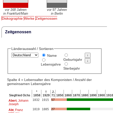
vor 168 Jahren
vor 97 Jahren
in Frankfurt/Main
in Berlin
Diskographie
Werke
Zeitgenossen
Zeitgenossen
Länderauswahl / Sortieren
Name
Geburtsjahr
Lebensjahre
Sterbejahr
Spalte 4 = Lebensalter des Komponisten / Anzahl der
gemeinsamen Lebensjahre
*
†
J.
Siegfried Ochs
1858
1929
71
1850
1860
1870
1880
1890
1900
191
1832
1915
57
Abert
, Johann
Joseph
1819
1885
27
Abt
, Franz