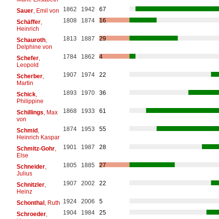
1862
1942
67
Sauer
, Emil von
1808
1874
16
Schäffer
,
Heinrich
1813
1887
29
Schauroth
,
Delphine von
1784
1862
4
Schefer
,
Leopold
1907
1974
22
Scherber
,
Martin
1893
1970
36
Schick
,
Philippine
1868
1933
61
Schillings
, Max
von
1874
1953
55
Schmid
,
Heinrich Kaspar
1901
1987
28
Schmitz-Gohr
,
Else
1805
1885
27
Schneider
,
Julius
1907
2002
22
Schnitzler
,
Heinz
1924
2006
5
Schonthal
, Ruth
1904
1984
25
Schroeder
,