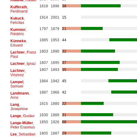
1818
1896
38
Kufferath
,
Ferdinand
1914
2001
15
Kukuck
,
Felicitas
1797
1879
21
Kummer
,
Frédéric
1885
1953
44
Künneke
,
Eduard
1803
1890
32
Lachner
, Franz
Paul
1807
1895
37
Lachner
, Ignaz
1807
1893
35
Lachner
,
Vinzenz
1884
1942
45
Lampel
,
Samuel
1887
1966
42
Landmann
,
Arno
1815
1880
22
Lang
,
Josephine
1830
1889
31
Lange
, Gustav
1850
1926
68
Lange-Müller
,
Peter Erasmus
1805
1887
29
Lee
, Sebastian