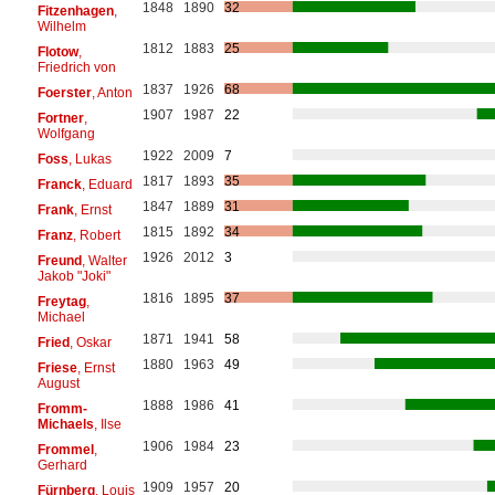
1848
1890
32
Fitzenhagen
,
Wilhelm
1812
1883
25
Flotow
,
Friedrich von
1837
1926
68
Foerster
, Anton
1907
1987
22
Fortner
,
Wolfgang
1922
2009
7
Foss
, Lukas
1817
1893
35
Franck
, Eduard
1847
1889
31
Frank
, Ernst
1815
1892
34
Franz
, Robert
1926
2012
3
Freund
, Walter
Jakob "Joki"
1816
1895
37
Freytag
,
Michael
1871
1941
58
Fried
, Oskar
1880
1963
49
Friese
, Ernst
August
1888
1986
41
Fromm-
Michaels
, Ilse
1906
1984
23
Frommel
,
Gerhard
1909
1957
20
Fürnberg
, Louis