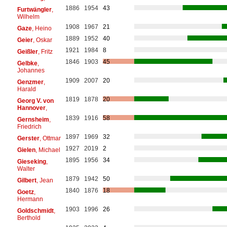
1886
1954
43
Furtwängler
,
Wilhelm
1908
1967
21
Gaze
, Heino
1889
1952
40
Geier
, Oskar
1921
1984
8
Geißler
, Fritz
1846
1903
45
Gelbke
,
Johannes
1909
2007
20
Genzmer
,
Harald
1819
1878
20
Georg V. von
Hannover
,
1839
1916
58
Gernsheim
,
Friedrich
1897
1969
32
Gerster
, Ottmar
1927
2019
2
Gielen
, Michael
1895
1956
34
Gieseking
,
Walter
1879
1942
50
Gilbert
, Jean
1840
1876
18
Goetz
,
Hermann
1903
1996
26
Goldschmidt
,
Berthold