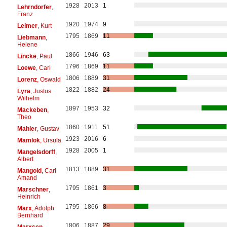
1928
2013
1
Lehrndorfer
,
Franz
1920
1974
9
Leimer
, Kurt
1795
1869
11
Liebmann
,
Helene
1866
1946
63
Lincke
, Paul
1796
1869
11
Loewe
, Carl
1806
1889
31
Lorenz
, Oswald
1822
1882
24
Lyra
, Justus
Wilhelm
1897
1953
32
Mackeben
,
Theo
1860
1911
51
Mahler
, Gustav
1923
2016
6
Mamlok
, Ursula
1928
2005
1
Mangelsdorff
,
Albert
1813
1889
31
Mangold
, Carl
Amand
1795
1861
3
Marschner
,
Heinrich
1795
1866
8
Marx
, Adolph
Bernhard
1806
1887
29
Marxsen
,