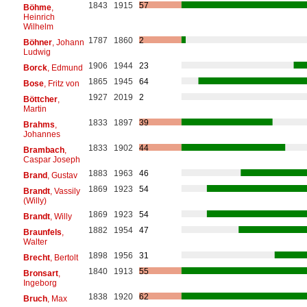
1843
1915
57
Böhme
,
Heinrich
Wilhelm
1787
1860
2
Böhner
, Johann
Ludwig
1906
1944
23
Borck
, Edmund
1865
1945
64
Bose
, Fritz von
1927
2019
2
Böttcher
,
Martin
1833
1897
39
Brahms
,
Johannes
1833
1902
44
Brambach
,
Caspar Joseph
1883
1963
46
Brand
, Gustav
1869
1923
54
Brandt
, Vassily
(Willy)
1869
1923
54
Brandt
, Willy
1882
1954
47
Braunfels
,
Walter
1898
1956
31
Brecht
, Bertolt
1840
1913
55
Bronsart
,
Ingeborg
1838
1920
62
Bruch
, Max