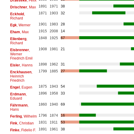
Draeseke
, Felix
1891
1971
38
Drischner
, Max
1871
1903
32
Eckhold
,
Richard
1901
1983
28
Egk
, Werner
1915
2008
14
Eham
, Max
1848
1925
67
Eilenberg
,
Richard
1908
1981
21
Eisbrenner
,
Werner
Friedrich Emil
1898
1962
31
Eisler
, Hanns
1799
1885
27
Enckhausen
,
Heinrich
Friedrich
1875
1943
54
Engel
, Eugen
1896
1958
33
Erdmann
,
Eduard
1860
1940
69
Fährmann
,
Hans
1796
1874
16
Ferling
, Wilhelm
1831
1911
53
Fink
, Christian
1891
1961
38
Finke
, Fidelio F.