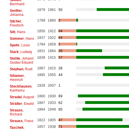
Bernhard
1879
1961
50
Senfter
,
Johanna
1789
1860
2
Silcher
,
Friedrich
1850
1922
64
Sitt
, Hans
1837
1922
64
Sommer
, Hans
1784
1859
1
Spohr
, Louis
1831
1884
26
Stark
, Ludwig
1839
1915
57
Stehle
, Johann
Gustav Eduard
1887
1915
28
Stephan
, Rudi
1885
1955
44
Sthamer
,
Heinrich
1928
2007
1
Stockhausen
,
Karlheinz
1860
1930
69
Stradal
, August
1867
1933
62
Sträßer
, Ewald
1864
1949
65
Strauss
,
Richard
1822
1905
47
Strauss
, Franz
1857
1938
71
Taschek
,