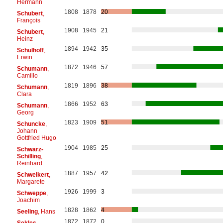
Hermann
1808
1878
20
Schubert
,
François
1908
1945
21
Schubert
,
Heinz
1894
1942
35
Schulhoff
,
Erwin
1872
1946
57
Schumann
,
Camillo
1819
1896
38
Schumann
,
Clara
1866
1952
63
Schumann
,
Georg
1823
1909
51
Schuncke
,
Johann
Gottfried Hugo
1904
1985
25
Schwarz-
Schilling
,
Reinhard
1887
1957
42
Schweikert
,
Margarete
1926
1999
3
Schweppe
,
Joachim
1828
1862
4
Seeling
, Hans
1872
1872
0
Sekles
,