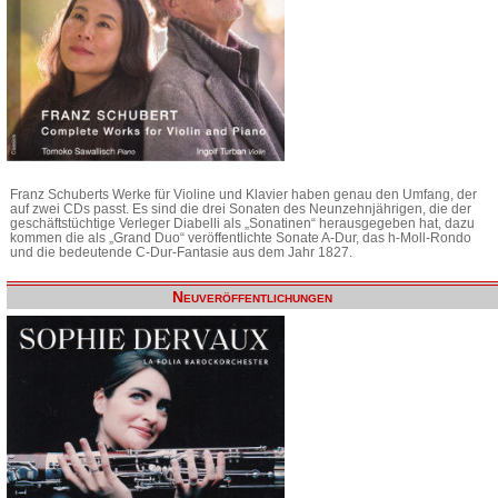
Franz Schuberts Werke für Violine und Klavier haben genau den Umfang, der
auf zwei CDs passt. Es sind die drei Sonaten des Neunzehnjährigen, die der
geschäftstüchtige Verleger Diabelli als „Sonatinen“ herausgegeben hat, dazu
kommen die als „Grand Duo“ veröffentlichte Sonate A-Dur, das h-Moll-Rondo
und die bedeutende C-Dur-Fantasie aus dem Jahr 1827.
Neuveröffentlichungen