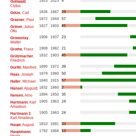
1925
2023
4
Gottwald
,
Clytus
1836
1887
29
Götze
, Carl
1872
1944
57
Graener
, Paul
1827
1903
45
Grimm
, Julius
Otto
1906
1937
23
Gronostay
,
Walter
1908
1982
21
Grothe
, Franz
1832
1903
45
Grützmacher
,
Friedrich
1890
1972
39
Gurlitt
, Manfred
1879
1960
50
Haas
, Joseph
1840
1915
57
Haller
, Michael
1832
1860
2
Hänsel
, A[ugust]
1894
1950
35
hansen
, Arno
1905
1963
24
Hartmann
, Karl
Amadeus
1905
1963
24
Hartmann 2
,
Karl Amadeus
1810
1891
33
Haupt
, August
1792
1868
10
Hauptmann
,
Moritz