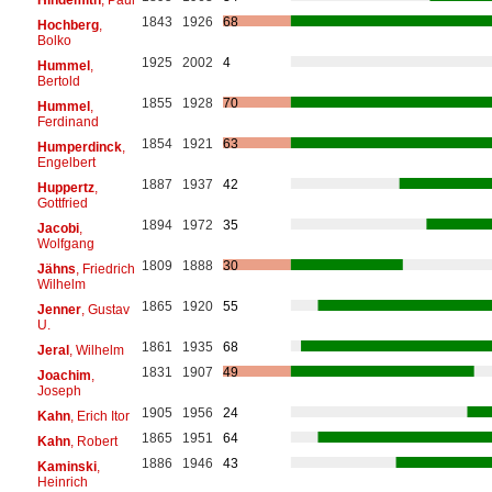
1843
1926
68
Hochberg
,
Bolko
1925
2002
4
Hummel
,
Bertold
1855
1928
70
Hummel
,
Ferdinand
1854
1921
63
Humperdinck
,
Engelbert
1887
1937
42
Huppertz
,
Gottfried
1894
1972
35
Jacobi
,
Wolfgang
1809
1888
30
Jähns
, Friedrich
Wilhelm
1865
1920
55
Jenner
, Gustav
U.
1861
1935
68
Jeral
, Wilhelm
1831
1907
49
Joachim
,
Joseph
1905
1956
24
Kahn
, Erich Itor
1865
1951
64
Kahn
, Robert
1886
1946
43
Kaminski
,
Heinrich