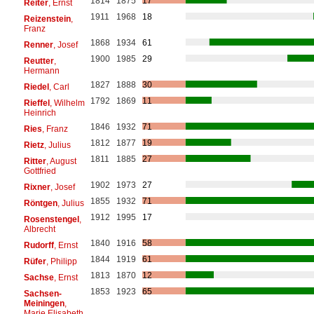
1814
1875
17
Reiter
, Ernst
1911
1968
18
Reizenstein
,
Franz
1868
1934
61
Renner
, Josef
1900
1985
29
Reutter
,
Hermann
1827
1888
30
Riedel
, Carl
1792
1869
11
Rieffel
, Wilhelm
Heinrich
1846
1932
71
Ries
, Franz
1812
1877
19
Rietz
, Julius
1811
1885
27
Ritter
, August
Gottfried
1902
1973
27
Rixner
, Josef
1855
1932
71
Röntgen
, Julius
1912
1995
17
Rosenstengel
,
Albrecht
1840
1916
58
Rudorff
, Ernst
1844
1919
61
Rüfer
, Philipp
1813
1870
12
Sachse
, Ernst
1853
1923
65
Sachsen-
Meiningen
,
Marie Elisabeth