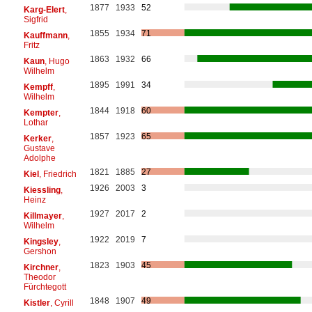
1877
1933
52
Karg-Elert
,
Sigfrid
1855
1934
71
Kauffmann
,
Fritz
1863
1932
66
Kaun
, Hugo
Wilhelm
1895
1991
34
Kempff
,
Wilhelm
1844
1918
60
Kempter
,
Lothar
1857
1923
65
Kerker
,
Gustave
Adolphe
1821
1885
27
Kiel
, Friedrich
1926
2003
3
Kiessling
,
Heinz
1927
2017
2
Killmayer
,
Wilhelm
1922
2019
7
Kingsley
,
Gershon
1823
1903
45
Kirchner
,
Theodor
Fürchtegott
1848
1907
49
Kistler
, Cyrill