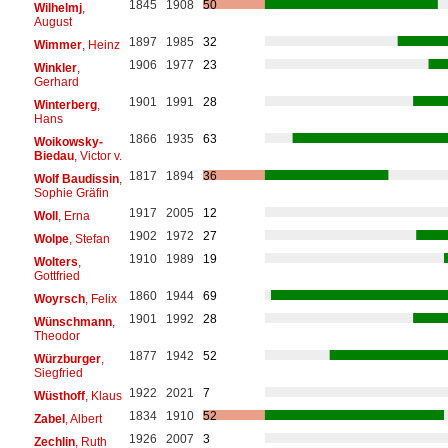
1845
1908
50
Wilhelmj
,
August
1897
1985
32
Wimmer
, Heinz
1906
1977
23
Winkler
,
Gerhard
1901
1991
28
Winterberg
,
Hans
1866
1935
63
Woikowsky-
Biedau
, Victor v.
1817
1894
36
Wolf Baudissin
,
Sophie Gräfin
1917
2005
12
Woll
, Erna
1902
1972
27
Wolpe
, Stefan
1910
1989
19
Wolters
,
Gottfried
1860
1944
69
Woyrsch
, Felix
1901
1992
28
Wünschmann
,
Theodor
1877
1942
52
Würzburger
,
Siegfried
1922
2021
7
Wüsthoff
, Klaus
1834
1910
52
Zabel
, Albert
1926
2007
3
Zechlin
, Ruth