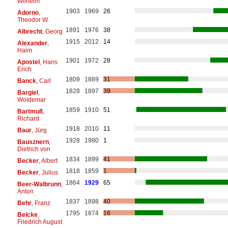
Wilhelm
1903
1969
26
Adorno
,
Theodor W.
1891
1976
38
Albrecht
, Georg
1915
2012
14
Alexander
,
Haim
1901
1972
28
Apostel
, Hans
Erich
1809
1889
31
Banck
, Carl
1828
1897
39
Bargiel
,
Woldemar
1859
1910
51
Bartmuß
,
Richard
1918
2010
11
Baur
, Jürg
1928
1980
1
Bausznern
,
Dietrich von
1834
1899
41
Becker
, Albert
1818
1859
1
Becker
, Julius
1864
1929
65
Beer-Walbrunn
,
Anton
1837
1898
40
Behr
, Franz
1795
1874
16
Belcke
,
Friedrich August