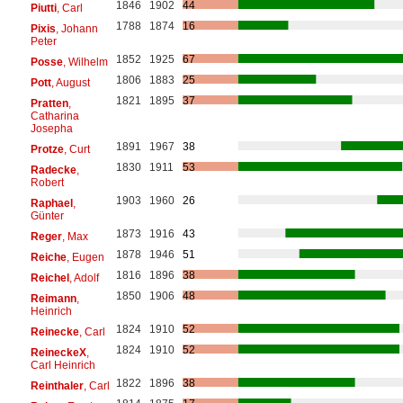
1846
1902
44
Piutti
, Carl
1788
1874
16
Pixis
, Johann
Peter
1852
1925
67
Posse
, Wilhelm
1806
1883
25
Pott
, August
1821
1895
37
Pratten
,
Catharina
Josepha
1891
1967
38
Protze
, Curt
1830
1911
53
Radecke
,
Robert
1903
1960
26
Raphael
,
Günter
1873
1916
43
Reger
, Max
1878
1946
51
Reiche
, Eugen
1816
1896
38
Reichel
, Adolf
1850
1906
48
Reimann
,
Heinrich
1824
1910
52
Reinecke
, Carl
1824
1910
52
ReineckeX
,
Carl Heinrich
1822
1896
38
Reinthaler
, Carl