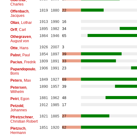
Charles
1819
1880
22
Offenbach
,
Jacques
1913
1990
16
Olias
, Lothar
1895
1982
34
Orff
, Carl
1864
1946
65
Othegraven
,
August von
1926
2007
3
Otte
, Hans
1854
1897
39
Pabst
, Paul
1809
1891
33
Pacius
, Fredrik
1906
1991
23
Papandopoulo
,
Boris
1849
1927
69
Peters
, Max
1890
1957
39
Petersen
,
Wilhelm
1881
1962
48
Petri
, Egon
1912
1985
17
Petzold
,
Johannes
1821
1885
27
Pfretzschner
,
Christian Robert
1851
1920
62
Pietzsch
,
Hermann