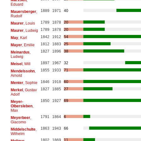
Eduard
1889
1971
40
Mauersberger
,
Rudolf
1789
1878
20
Maurer
, Louis
1789
1878
20
Maurer
, Ludwig
1842
1912
54
May
, Karl
1812
1883
25
Mayer
, Emilie
1827
1896
38
Meinardus
,
Ludwig
1897
1967
32
Meisel
, Will
1855
1933
71
Mendelssohn
,
Arnold
1846
1918
60
Menter
, Sophie
1827
1885
27
Merkel
, Gustav
Adolf
1850
1927
69
Meyer-
Olbersleben
,
Max
1791
1864
6
Meyerbeer
,
Giacomo
1863
1943
66
Middelschulte
,
Wilhelm
1802
1869
11
Molique
,