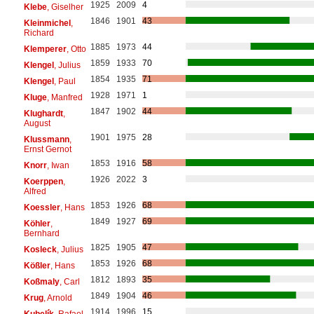
1925
2009
4
Klebe
, Giselher
1846
1901
43
Kleinmichel
,
Richard
1885
1973
44
Klemperer
, Otto
1859
1933
70
Klengel
, Julius
1854
1935
71
Klengel
, Paul
1928
1971
1
Kluge
, Manfred
1847
1902
44
Klughardt
,
August
1901
1975
28
Klussmann
,
Ernst Gernot
1853
1916
58
Knorr
, Iwan
1926
2022
3
Koerppen
,
Alfred
1853
1926
68
Koessler
, Hans
1849
1927
69
Köhler
,
Bernhard
1825
1905
47
Kosleck
, Julius
1853
1926
68
Kößler
, Hans
1812
1893
35
Koßmaly
, Carl
1849
1904
46
Krug
, Arnold
1914
1996
15
Kubelík
, Rafael