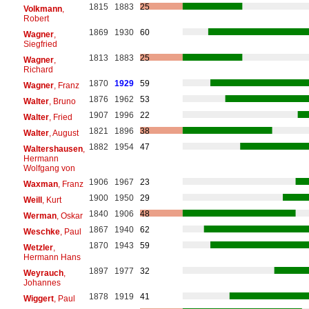
1815
1883
25
Volkmann
,
Robert
1869
1930
60
Wagner
,
Siegfried
1813
1883
25
Wagner
,
Richard
1870
1929
59
Wagner
, Franz
1876
1962
53
Walter
, Bruno
1907
1996
22
Walter
, Fried
1821
1896
38
Walter
, August
1882
1954
47
Waltershausen
,
Hermann
Wolfgang von
1906
1967
23
Waxman
, Franz
1900
1950
29
Weill
, Kurt
1840
1906
48
Werman
, Oskar
1867
1940
62
Weschke
, Paul
1870
1943
59
Wetzler
,
Hermann Hans
1897
1977
32
Weyrauch
,
Johannes
1878
1919
41
Wiggert
, Paul