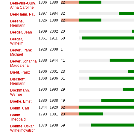
1806
1880
22
Belleville-Oury
,
Anna Caroline
1897
1984
32
Ben-Haim
, Paul
1826
1880
22
Berens
,
Hermann
1909
2002
20
Berger
, Jean
1861
1911
50
Berger
,
Wilhelm
1928
2008
1
Beyer
, Frank
Michael
1888
1944
41
Beyer
, Johanna
Magdalena
1906
2001
23
Biebl
, Franz
1868
1936
61
Bischoff
,
Hermann
1900
1993
29
Bochmann
,
Werner
1880
1938
49
Boehe
, Ernst
1844
1920
62
Bohm
, Carl
1793
1881
23
Böhm
,
Theobald
1870
1938
59
Böhme
, Oskar
Wilhelmowitsch