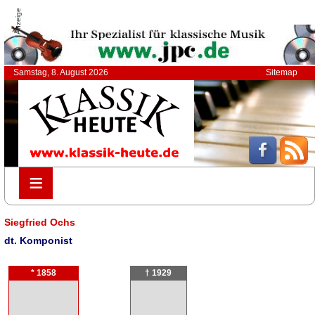
Anzeige
Samstag, 8. August 2026
Sitemap
≡
≡
Siegfried Ochs
dt. Komponist
* 1858
† 1929