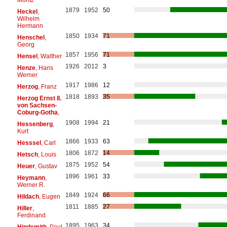
1879
1952
50
Heckel
,
Wilhelm
Hermann
1850
1934
71
Henschel
,
Georg
1857
1956
71
Hensel
, Walther
1926
2012
3
Henze
, Hans
Werner
1917
1986
12
Herzog
, Franz
1818
1893
35
Herzog Ernst II.
von Sachsen-
Coburg-Gotha
,
1908
1994
21
Hessenberg
,
Kurt
1866
1933
63
Hesssel
, Carl
1806
1872
14
Hetsch
, Louis
1875
1952
54
Heuer
, Gustav
1896
1961
33
Heymann
,
Werner R.
1849
1924
66
Hildach
, Eugen
1811
1885
27
Hiller
,
Ferdinand
1895
1963
34
Hindemith
, Paul