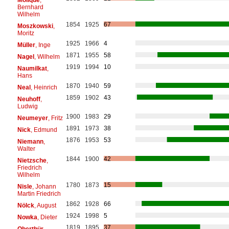
Bernhard
Wilhelm
1854
1925
67
Moszkowski
,
Moritz
1925
1966
4
Müller
, Inge
1871
1955
58
Nagel
, Wilhelm
1919
1994
10
Naumilkat
,
Hans
1870
1940
59
Neal
, Heinrich
1859
1902
43
Neuhoff
,
Ludwig
1900
1983
29
Neumeyer
, Fritz
1891
1973
38
Nick
, Edmund
1876
1953
53
Niemann
,
Walter
1844
1900
42
Nietzsche
,
Friedrich
Wilhelm
1780
1873
15
Nisle
, Johann
Martin Friedrich
1862
1928
66
Nölck
, August
1924
1998
5
Nowka
, Dieter
1819
1895
37
Oberthür
,