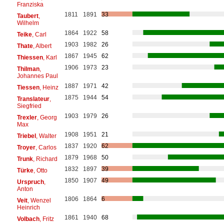
Franziska
1811
1891
33
Taubert
,
Wilhelm
1864
1922
58
Teike
, Carl
1903
1982
26
Thate
, Albert
1867
1945
62
Thiessen
, Karl
1906
1973
23
Thilman
,
Johannes Paul
1887
1971
42
Tiessen
, Heinz
1875
1944
54
Translateur
,
Siegfried
1903
1979
26
Trexler
, Georg
Max
1908
1951
21
Triebel
, Walter
1837
1920
62
Troyer
, Carlos
1879
1968
50
Trunk
, Richard
1832
1897
39
Türke
, Otto
1850
1907
49
Urspruch
,
Anton
1806
1864
6
Veit
, Wenzel
Heinrich
1861
1940
68
Volbach
, Fritz