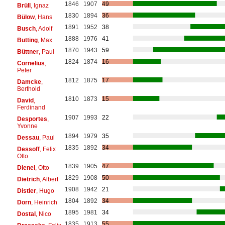
1846
1907
49
Brüll
, Ignaz
1830
1894
36
Bülow
, Hans
1891
1952
38
Busch
, Adolf
1888
1976
41
Butting
, Max
1870
1943
59
Büttner
, Paul
1824
1874
16
Cornelius
,
Peter
1812
1875
17
Damcke
,
Berthold
1810
1873
15
David
,
Ferdinand
1907
1993
22
Desportes
,
Yvonne
1894
1979
35
Dessau
, Paul
1835
1892
34
Dessoff
, Felix
Otto
1839
1905
47
Dienel
, Otto
1829
1908
50
Dietrich
, Albert
1908
1942
21
Distler
, Hugo
1804
1892
34
Dorn
, Heinrich
1895
1981
34
Dostal
, Nico
1835
1913
55