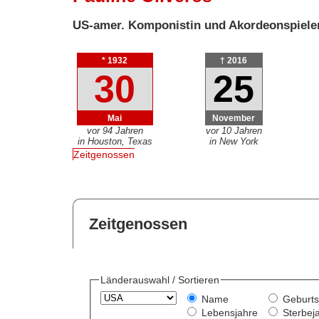
US-amer. Komponistin und Akordeonspiele
* 1932
† 2016
30
25
Mai
November
vor 94 Jahren
vor 10 Jahren
in Houston, Texas
in New York
Zeitgenossen
Zeitgenossen
Länderauswahl / Sortieren
Name
Geburts
Lebensjahre
Sterbej