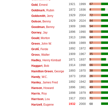
1921
1999
67
Gold
, Ernest
1872
1936
4
Goldmark
, Rubin
1929
2004
72
Goldsmith
, Jerry
1929
2024
84
Golson
, Benny
1909
1986
54
Goodman
, Benny
1896
1990
58
Gorney
, Jay
1913
1996
64
Gould
, Morton
1908
1989
57
Green
, John W.
1892
1972
40
Grofé
, Ferde
1909
1967
35
Gross
, Walter
1871
1937
5
Hadley
, Henry Kimball
1914
1998
66
Haggart
, Bob
1893
1970
38
Hamilton Green
, George
1873
1958
26
Handy
, W.C.
1892
1942
10
Hanley
, James Fred
1896
1981
49
Hanson
, Howard
1898
1979
47
Harris
, Roy
1917
2003
71
Harrison
, Lou
1932
2000
68
Hartzell
, Eugene