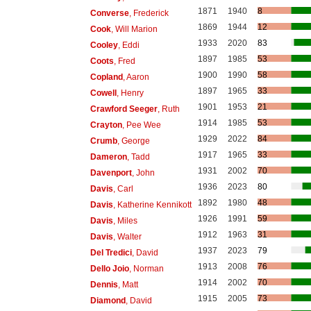
1871
1940
8
Converse
, Frederick
1869
1944
12
Cook
, Will Marion
1933
2020
83
Cooley
, Eddi
1897
1985
53
Coots
, Fred
1900
1990
58
Copland
, Aaron
1897
1965
33
Cowell
, Henry
1901
1953
21
Crawford Seeger
, Ruth
1914
1985
53
Crayton
, Pee Wee
1929
2022
84
Crumb
, George
1917
1965
33
Dameron
, Tadd
1931
2002
70
Davenport
, John
1936
2023
80
Davis
, Carl
1892
1980
48
Davis
, Katherine Kennikott
1926
1991
59
Davis
, Miles
1912
1963
31
Davis
, Walter
1937
2023
79
Del Tredici
, David
1913
2008
76
Dello Joio
, Norman
1914
2002
70
Dennis
, Matt
1915
2005
73
Diamond
, David