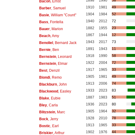
1898
1990
58
Bacon
, Ernst
1910
1981
49
Barber
, Samuel
1904
1984
52
Basie
, William "Count"
1940
2012
72
Bass
, Fontella
1882
1955
23
Bauer
, Marion
1867
1944
12
Beach
, Amy
1943
2017
73
Benoliel
, Bernard Jack
1891
1943
11
Bernie
, Ben
1918
1990
58
Bernstein
, Leonard
1922
2004
72
Bernstein
, Elmar
1917
1965
33
Best
, Denzil
1905
1981
49
Biondi
, Remo
1913
2006
74
Blackburn
, John
1933
2023
83
Blackwood
, Easley
1887
1983
51
Blake
, Eubie
1936
2023
80
Bley
, Carla
1905
1964
32
Blitzstein
, Marc
1928
2010
78
Bock
, Jerry
1913
1965
33
Bostic
, Earl
1902
1976
44
Briskier
, Arthur