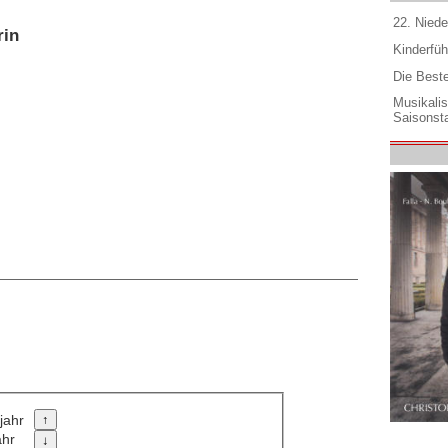
22. Niede
rin
Kinderfüh
Die Best
Musikali
Saisonsta
jahr
ahr