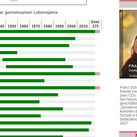
 der gemeinsamen Lebensjahre
Eintr.
940
1950
1960
1970
1980
1990
2000
2010
275
Franz Sch
Klavier h
zwei CDs 
des Neunz
geschäftst
„Sonatine
kommen di
Sonate A-
bedeutend
1827.