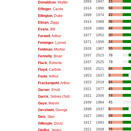
1893
1947
15
Donaldson
, Walter
1914
1990
58
Effinger
, Cecile
1899
1974
42
Ellington
, Duke
1914
1968
36
Elman
, Ziggy
1929
1980
48
Evans
, Bill
1877
1952
20
Farwell
, Arthur
1871
1956
24
Feininger
, Lyonel
1926
1987
55
Feldman
, Morton
1937
2015
78
Fennelly
, Brian
1937
2025
79
Flack
, Roberta
1926
2021
84
Floyd
, Carlisle
1853
1937
5
Foote
, Arthur
1923
2019
84
Frackenpohl
, Arthur
1921
1977
45
Garner
, Erroll
1921
2006
74
Garris
, Sidney (Sid)
1939
1984
45
Gaye
, Marvin
1898
1937
5
Gershwin
, George
1927
1991
59
Getz
, Stan
1917
1993
61
Gillespie
, Dizzy
1921
2008
76
Giuffre
, Jimmy