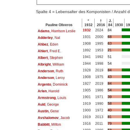
Spalte 4 = Lebensalter des Komponisten / Anzahl
*
†
J.
Pauline Oliveros
1932
2016
84
1930
1
1932
2024
84
Adams
, Harrison Leslie
1931
2000
68
Adderley
, Nat
1908
1995
63
Ahbez
, Eden
1892
1953
21
Ahlert
, Fred E.
1941
1992
51
Albert
, Stephen
1944
1998
54
Albright
, William
1928
2019
84
Anderson
, Ruth
1908
1975
43
Anderson
, Leroy
1927
2019
84
Argento
, Dominick
1905
1986
54
Arlen
, Harold
1901
1971
39
Armstrong
, Louis
1919
1990
58
Auld
, George
1900
1972
40
Austin
, Gene
1919
2013
81
Avshalomov
, Jacob
1916
2011
79
Babbitt
, Milton