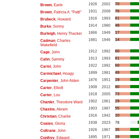
1926
2002
70
Brown
, Earle
1931
2008
76
Brown
, Patricia A. "Patti"
1916
1993
61
Brubeck
, Howard
1914
1980
48
Burke
, Sonny
1866
1949
17
Burleigh
, Henry Thacker
1881
1946
14
Cadman
, Charles
Wakefield
1912
1992
60
Cage
, John
1913
1993
61
Cahn
, Sammy
1922
1992
60
Carisi
, John
1899
1981
49
Carmichael
, Hoagy
1876
1951
19
Carpenter
, John Alden
1908
2012
80
Carter
, Elliott
1918
2005
73
Carter
, Lou
1902
1961
29
Chanler
, Theodore Ward
1903
1987
55
Chasins
, Abram
1916
1942
10
Christian
, Charlie
1938
2023
78
Coates
, Gloria
1926
1967
35
Coltrane
, John
1895
1971
39
Confrey
, Edward