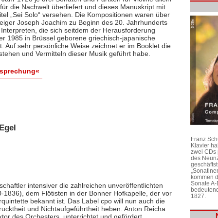
ür die Nachwelt überliefert und dieses Manuskript mit
itel „Sei Solo“ versehen. Die Kompositionen waren über
 Geiger Joseph Joachim zu Beginn des 20. Jahrhunderts
 Interpreten, die sich seitdem der Herausforderung
 der 1985 in Brüssel geborene griechisch-japanische
bt. Auf sehr persönliche Weise zeichnet er im Booklet die
stehen und Vermitteln dieser Musik geführt habe.
esprechung«
Egel
Franz Sch
Klavier h
zwei CDs 
des Neunz
geschäftst
„Sonatine
kommen di
Sonate A-
chaftler intensiver die zahlreichen unveröffentlichten
bedeutend
1836), dem Flötisten in der Bonner Hofkapelle, der vor
1827.
rquintette bekannt ist. Das Label cpo will nun auch die
ktheit und Nichtaufgeführtheit heben. Anton Reicha
r des Orchesters, unterrichtet und gefördert,