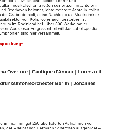
, Komponist, Musikschriftsteller, Lehrer und
t allen musikalischen Größen seiner Zeit, machte er in
 und Beethoven bekannt, lebte mehrere Jahre in Italien,
die Grabrede hielt, seine Nachfolge als Musikdirektor
usikdirektor von Köln, wo er auch gestorben ist,
entrum im Rheinland bei. Über 500 Werke hat er
sen. Aus dieser Vergessenheit will das Label cpo die
ymphonien sind hier versammelt.
esprechung«
ma Overture | Cantique d'Amour | Lorenzo il
dfunksinfonieorchester Berlin | Johannes
ennt man mit gut 250 überlieferten Aufnahmen vor
nten, der – selbst von Hermann Scherchen ausgebildet –