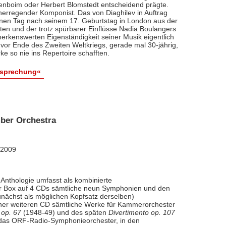
renboim oder Herbert Blomstedt entscheidend prägte.
nerregender Komponist. Das von Diaghilev in Auftrag
inen Tag nach seinem 17. Geburtstag in London aus der
äten und der trotz spürbarer Einflüsse Nadia Boulangers
erkenswerten Eigenständigkeit seiner Musik eigentlich
vor Ende des Zweiten Weltkriegs, gerade mal 30-jährig,
e so nie ins Repertoire schafften.
esprechung«
ber Orchestra
 2009
Anthologie umfasst als kombinierte
ner Box auf 4 CDs sämtliche neun Symphonien und den
nächst als möglichen Kopfsatz derselben)
iner weiteren CD sämtliche Werke für Kammerorchester
 op. 67
(1948-49) und des späten
Divertimento op. 107
l das ORF-Radio-Symphonieorchester, in den