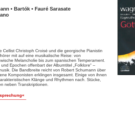
ann • Bartók • Fauré Sarasate
iano
 Cellist Christoph Croisé und die georgische Pianistin
rer mit auf eine musikalische Reise: von
lawische Melancholie bis zum spanischen Temperament.
und Epochen offenbart der Albumtitel „Folklore“ –
smusik. Die Bandbreite reicht von Robert Schumann über
dene Komponisten erklingen insgesamt. Einige von ihnen
arakteristischen Klänge und Rhythmen nach. Stücke,
en neben Transkriptionen.
esprechung«