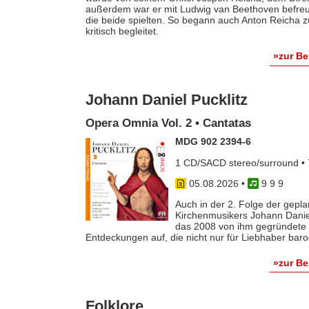
außerdem war er mit Ludwig van Beethoven befreun
die beide spielten. So begann auch Anton Reicha
kritisch begleitet.
»zur B
Johann Daniel Pucklitz
Opera Omnia Vol. 2 • Cantatas
MDG 902 2394-6
1 CD/SACD stereo/surround • 
05.08.2026
•
9 9 9
Auch in der 2. Folge der gep
Kirchenmusikers Johann Danie
das 2008 von ihm gegründete 
Entdeckungen auf, die nicht nur für Liebhaber baro
»zur B
Folklore