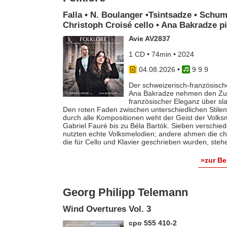
Falla • N. Boulanger •Tsintsadze • Schum
Christoph Croisé cello • Ana Bakradze p
Avie AV2837
1 CD • 74min • 2024
04.08.2026
•
9 9 9
Der schweizerisch-französische
Ana Bakradze nehmen den Zuhö
französischer Eleganz über s
Den roten Faden zwischen unterschiedlichen Stilen 
durch alle Kompositionen weht der Geist der Volk
Gabriel Fauré bis zu Béla Bartók. Sieben verschie
nutzten echte Volksmelodien; andere ahmen die ch
die für Cello und Klavier geschrieben wurden, steh
»zur B
Georg Philipp Telemann
Wind Overtures Vol. 3
cpo 555 410-2