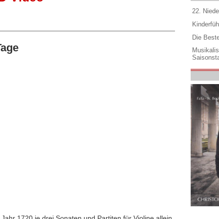
22. Niede
Kinderfüh
Die Best
Tage
Musikali
Saisonsta
ahr 1720 je drei Sonaten und Partiten für Violine allein