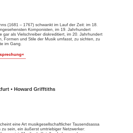
nns (1681 – 1767) schwankt im Lauf der Zeit: im 18.
 angesehensten Komponisten, im 19. Jahrhundert
 gar als Vielschreiber diskreditiert, im 20. Jahrhundert
n, Formen und Stile der Musik umfasst, zu sichten, zu
ute im Gang.
esprechung«
urt • Howard Grifftiths
cheint eine Art musikgesellschaftlicher Tausendsassa
zu sein, ein äußerst umtriebiger Netzwerker: