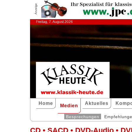
Anzeige
Freitag, 7. August 2026
Home
Aktuelles
Kompo
Medien
Besprechungen
Empfehlung
CD • SACD • DVD-Audio • DV