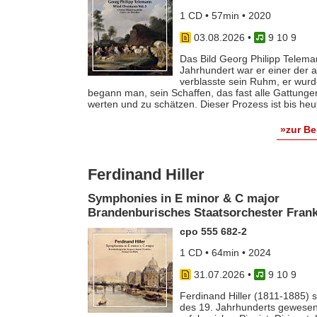
1 CD • 57min • 2020
03.08.2026
•
9 10 9
Das Bild Georg Philipp Telema
Jahrhundert war er einer der
verblasste sein Ruhm, er wurde
begann man, sein Schaffen, das fast alle Gattunge
werten und zu schätzen. Dieser Prozess ist bis he
»zur B
Ferdinand Hiller
Symphonies in E minor & C major
Brandenburisches Staatsorchester Frankf
cpo 555 682-2
1 CD • 64min • 2024
31.07.2026
•
9 10 9
Ferdinand Hiller (1811-1885) s
des 19. Jahrhunderts gewesen 