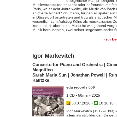
erfolgreicher Pianist, Dirigent
Musikveranstalter, bekannt oder befreundet mit fas
Paris, wo er acht Jahre weilte, die Musik von Bach
animierte Robert Schumann, für den er später auch 
in Düsseldorf anzutreten und trug als städtischer M
wesentlich zum Aufstieg Kölns als musikalisches Z
komponiert, aber seine Musik ist weitgehend verges
Musik herausholen, zwei seiner insgesamt sechs S
»zur B
Igor Markevitch
Concerto for Piano and Orchestra | Cine
Magnifico
Sarah Maria Sun | Jonathan Powell | Run
Kalitzke
eda records 056
1 CD • 58min • 2025
30.07.2026
•
10 10 10
Igor Markevitch (1912–1983) k
allem als stilbildenden Dirige