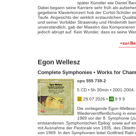
später Künstler wie Daniel Ba
Dabei begann seine Karriere sehr früh als aufsehe
gegebene Klavierkonzert hob der Cortot-Schüler e
Taufe. Angesichts der wirklich erstaunlichen Qualit
und seiner Vorbilder Strawinsky und Hindemith bem
unverständlich, gab der Maestro das Komponieren 
jedoch abrupt auf. Kein Wunder, dass es seine Werk
»zur B
Egon Wellesz
Complete Symphonies • Works for Cham
cpo 555 739-2
5 CD • 5h 30min • 2001-2004,
29.07.2026
•
9 9 9
Die vorliegende Egon-Wellesz-
Wiederveröffentlichung in ei
1969 vor der 8. Symphonie (zu
entstandenen ‚Symphonischen Epilog‘ sowie auf e
mit Ausnahme der
Pastorale
von 1935, des
Oktetts
von 1969. In den Symphonien leitet Gottfried Rab