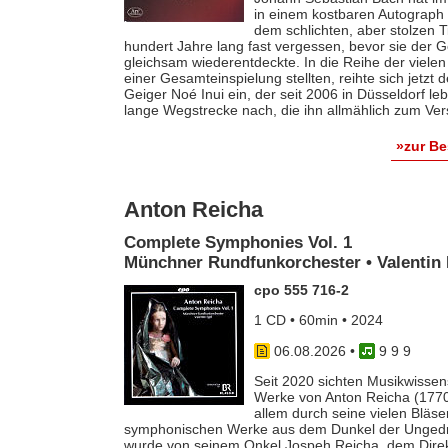
in einem kostbaren Autograph f
dem schlichten, aber stolzen T
hundert Jahre lang fast vergessen, bevor sie der
gleichsam wiederentdeckte. In die Reihe der vielen
einer Gesamteinspielung stellten, reihte sich jetzt
Geiger Noé Inui ein, der seit 2006 in Düsseldorf le
lange Wegstrecke nach, die ihn allmählich zum Ver
»zur B
Anton Reicha
Complete Symphonies Vol. 1
Münchner Rundfunkorchester • Valentin 
cpo 555 716-2
1 CD • 60min • 2024
06.08.2026
•
9 9 9
Seit 2020 sichten Musikwissens
Werke von Anton Reicha (1770-
allem durch seine vielen Bläse
symphonischen Werke aus dem Dunkel der Ungedruc
wurde von seinem Onkel Jospeh Reicha, dem Direkto