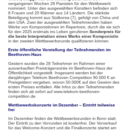
vergangenen Wochen 28 Pianisten für den Wettbewerb
nominiert. Unter den ausgewählten Künstlern befinden sich
8 Frauen und 20 Männer aus 14 Ländern. Die stärkste
Beteiligung kommt aus Südkorea (7), gefolgt von China und
den USA. Zwei der ausgewählten Teilnehmenden haben
Werke von Komponistinnen im Repertoire, durch die sie sich
für den 2025 erstmals ins Leben gerufenen
Sonderpreis für
die beste Interpretation eines Werks einer Komponistin
in der zweiten Wettbewerbsrunde qualifizieren können.
Erste öffentliche Vorstellung der Teilnehmenden im
Beethoven-Haus
Gestern wurden die 28 Teilnehmer im Rahmen einer
ausverkauften Preisträgersoirée im Beethoven-Haus der
Öffentlichkeit vorgestellt. Insgesamt werden bei der
diesjährigen Telekom Beethoven Competition 90.000 € an
Preisgeldern vergeben, wovon 50.000€ auf den Gewinn des
ersten Preises entfallen. Alle Infos zu den Teilnehmenden
finden sich ab sofort auf www.telekom-beethoven-
competition.de.
Wettbewerbskonzerte im Dezember – Eintritt teilweise
frei
Im Dezember finden die Wettbewerbsrunden in Bonn statt.
Der Eintritt zu den Vorrunden ist kostenfrei. Der Vorverkauf
für das Welcome-Konzert und die Finalkonzerte startet am