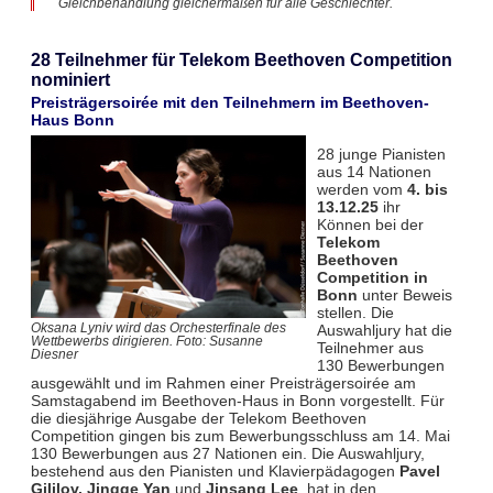
Gleichbehandlung gleichermaßen für alle Geschlechter.
28 Teilnehmer für Telekom Beethoven Competition
nominiert
Preisträgersoirée mit den Teilnehmern im Beethoven-
Haus Bonn
28 junge Pianisten
aus 14 Nationen
werden vom
4. bis
13.12.25
ihr
Können bei der
Telekom
Beethoven
Competition in
Bonn
unter Beweis
stellen. Die
Auswahljury hat die
Oksana Lyniv wird das Orchesterfinale des
Wettbewerbs dirigieren. Foto: Susanne
Teilnehmer aus
Diesner
130 Bewerbungen
ausgewählt und im Rahmen einer Preisträgersoirée am
Samstagabend im Beethoven-Haus in Bonn vorgestellt. Für
die diesjährige Ausgabe der Telekom Beethoven
Competition gingen bis zum Bewerbungsschluss am 14. Mai
130 Bewerbungen aus 27 Nationen ein. Die Auswahljury,
bestehend aus den Pianisten und Klavierpädagogen
Pavel
Gililov, Jingge Yan
und
Jinsang Lee
, hat in den