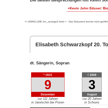
Die besten Besprechungen mit Kevin Jo
»Kevin John Edusei: Bi
<!--4DINCLUDE /inc_anzeige2.html--> : Das Dokument konnte nicht geöffn
Elisabeth Schwarzkopf 20. T
dt. Sängerin, Sopran
* 1915
† 2006
9
3
Dezember
August
vor 111 Jahren
vor 20 Jahren
in Jarotschin bei Posen
in Schruns