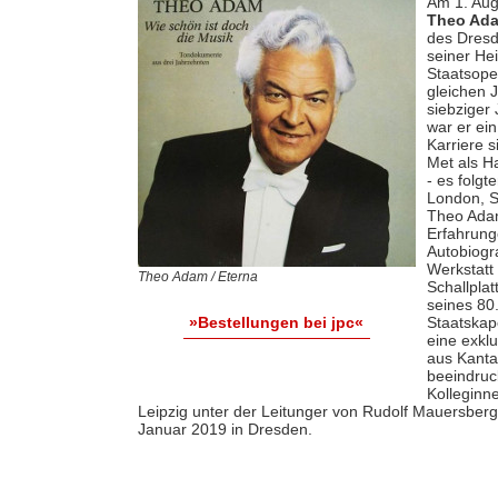
Am 1. Aug
Theo Ad
des Dresd
seiner He
Staatsope
gleichen 
siebziger
war er ein
Karriere s
Met als H
- es folg
London, S
Theo Adam
Erfahrung
Autobiogra
Werkstatt 
Theo Adam / Eterna
Schallpla
seines 80
Staatskap
»Bestellungen bei jpc«
eine exkl
aus Kanta
beeindru
Kolleginn
Leipzig unter der Leitunger von Rudolf Mauersber
Januar 2019 in Dresden.