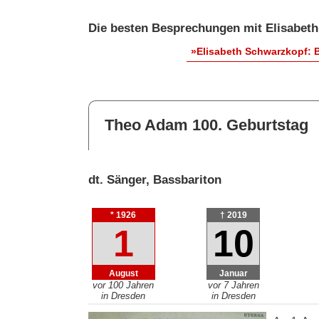
Die besten Besprechungen mit Elisabet
»Elisabeth Schwarzkopf: 
Theo Adam 100. Geburtstag
dt. Sänger, Bassbariton
* 1926
† 2019
1
10
August
Januar
vor 100 Jahren
vor 7 Jahren
in Dresden
in Dresden