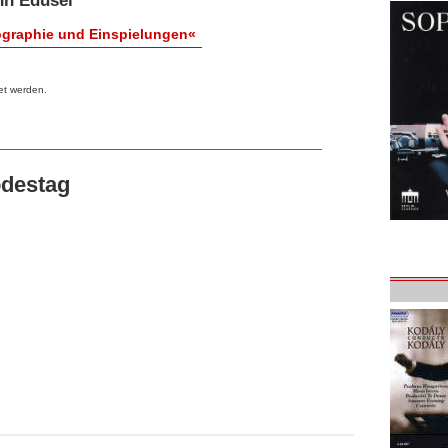
hn Edusei
ographie und Einspielungen«
et werden.
odestag