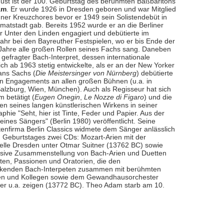
ust ist der 100. Geburtstag des berühmten Baßbaritons
am
. Er wurde 1926 in Dresden geboren und war Mitglied
ner Kreuzchores bevor er 1949 sein Solistendebüt in
imatstadt gab. Bereits 1952 wurde er an die Berliner
r Unter den Linden engagiert und debütierte im
Jahr bei den Bayreuther Festspielen, wo er bis Ende der
 Jahre alle großen Rollen seines Fachs sang. Daneben
 gefragter Bach-Interpret, dessen internationale
ich ab 1963 stetig entwickelte, als er an der New Yorker
ans Sachs (
Die Meistersinger von Nürnberg
) debütierte
ten Engagements an allen großen Bühnen (u.a. in
alzburg, Wien, München). Auch als Regisseur hat sich
 betätigt (
Eugen Onegin
,
Le Nozze di Figaro
) und die
en seines langen künstlerischen Wirkens in seiner
phie "Seht, hier ist Tinte, Feder und Papier. Aus der
eines Sängers" (Berlin 1980) veröffentlicht. Seine
ttenfirma Berlin Classics widmete dem Sänger anlässlich
. Geburtstages zwei CDs: Mozart-Arien mit der
elle Dresden unter Otmar Suitner (13762 BC) sowie
usive Zusammenstellung von Bach-Arien und Duetten
ten, Passionen und Oratorien, die den
ckenden Bach-Interpeten zusammen mit berühmten
en und Kollegen sowie dem Gewandhausorchester
ger u.a. zeigen (13772 BC). Theo Adam starb am 10.