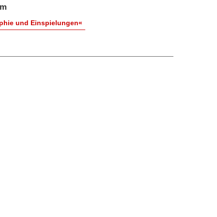
am
phie und Einspielungen«