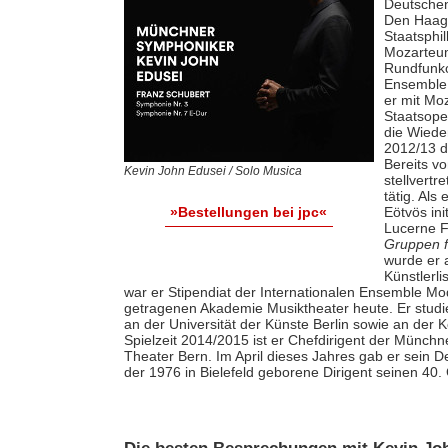
Deutschen
Den Haag
Staatsphi
Mozarteu
Rundfunk
Ensemble 
er mit Mo
Staatsope
die Wiede
2012/13 d
Bereits vo
Kevin John Edusei / Solo Musica
stellvert
tätig. Als
Eötvös ini
»Bestellungen bei jpc«
Lucerne F
Gruppen f
wurde er 
Künstlerl
war er Stipendiat der Internationalen Ensemble 
getragenen Akademie Musiktheater heute. Er studie
an der Universität der Künste Berlin sowie an der
Spielzeit 2014/2015 ist er Chefdirigent der Münch
Theater Bern. Im April dieses Jahres gab er sein D
der 1976 in Bielefeld geborene Dirigent seinen 40