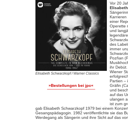
Vor 20 Ja
Elisabet
Sängerinn
Karrieren 
einer Rep
Operette 
und langj
legendäre
Schwarzko
des Label
immer unz
Schwarzko
Pozñan (P
Musikhoch
ihr Debüt
Wiener St
Elisabeth Schwarzkopf / Warner Classics
erfolgreic
Partien –
Gräfin
(Ca
»Bestellungen bei jpc«
und besch
auf das Un
ulangen a
ist zum g
gab Elisabeth Schwarzkopf 1979 bei einem Konzert 
Gesangspädagogin. 1982 veröffentlichte sie das B
Werdegang als Sängerin und ihre Sicht auf das von 