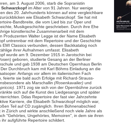
hren, am 3. August 2006, starb die Sopranistin
h Schwarzkopf
im Alter von 91 Jahren. Nur wenige
en des 20. Jahrhunderts können auf eine vergleichbare
zurückblicken wie Elisabeth Schwarzkopf. Sie hat mit
ertoire-Bandbreite, die vom Lied bis zur Oper und
reichte, Musikgeschichte geschrieben. Durch ihre Ehe
ährige künstlerische Zusammenarbeit mit dem
n Produzenten Walter Legge ist der Name Elisabeth
pf untrennbar mit dem Repertoire und der Geschichte
s EMI Classics verbunden, dessen Backkatalog noch
ählige ihrer Aufnahmen umfasst. Elisabeth
pf wurde am 9. Dezember 1915 in Jarotschin bei
osen) geboren, studierte Gesang an der Berliner
schule und gab 1938 am Deutschen Opernhaus Berlin
. Der Durchbruch kam mit Karl Böhms Einladung an die
aatsoper. Anfangs vor allem im italienischen Fach
h, feierte sie bald auch Erfolge mit Richard-Strauss-
 insbesondere als Marschallin
(Rosenkavalier)
und
priccio).
1971 zog sie sich von der Opernbühne zurück
ränkte sich auf die Kunst des Liedgesangs und später
terrichten. Ddas Repertoire der fast vier Jahrzehnte
ktive Karriere, die Elisabeth Schwarzkopf möglich war,
roßen Teil auf CD zugänglich. Ihren Bühnenabschied
in Zürich und wirkte anschließend noch viele Jahre als
uch "Gehörtes, Ungehörtes, Memoiren", in dem sie ihren
ihr aufgführte Repertoire schildert.