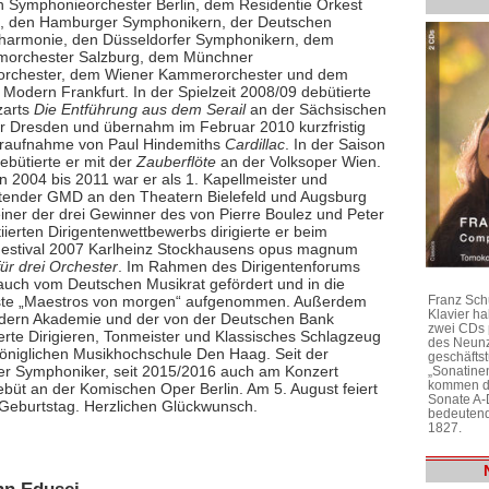
 Symphonieorchester Berlin, dem Residentie Orkest
, den Hamburger Symphonikern, der Deutschen
lharmonie, den Düsseldorfer Symphonikern, dem
morchester Salzburg, dem Münchner
orchester, dem Wiener Kammerorchester und dem
Modern Frankfurt. In der Spielzeit 2008/09 debütierte
zarts
Die Entführung aus dem Serail
an der Sächsischen
r Dresden und übernahm im Februar 2010 kurzfristig
raufnahme von Paul Hindemiths
Cardillac
. In der Saison
ebütierte er mit der
Zauberflöte
an der Volksoper Wien.
n 2004 bis 2011 war er als 1. Kapellmeister und
retender GMD an den Theatern Bielefeld und Augsburg
 einer der drei Gewinner des von Pierre Boulez und Peter
tiierten Dirigentenwettbewerbs dirigierte er beim
estival 2007 Karlheinz Stockhausens opus magnum
ür drei Orchester
. Im Rahmen des Dirigentenforums
auch vom Deutschen Musikrat gefördert und in die
Franz Sch
iste „Maestros von morgen“ aufgenommen. Außerdem
Klavier h
Modern Akademie und der von der Deutschen Bank
zwei CDs 
rte Dirigieren, Tonmeister und Klassisches Schlagzeug
des Neunz
 Königlichen Musikhochschule Den Haag. Seit der
geschäftst
ner Symphoniker, seit 2015/2016 auch am Konzert
„Sonatine
kommen di
ebüt an der Komischen Oper Berlin. Am 5. August feiert
Sonate A-
. Geburtstag. Herzlichen Glückwunsch.
bedeutend
1827.