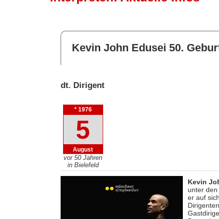
Kevin John Edusei 50. Gebur
dt. Dirigent
* 1976
5
August
vor 50 Jahren
in Bielefeld
Kevin Jo
unter den
er auf sic
Dirigente
Gastdirig