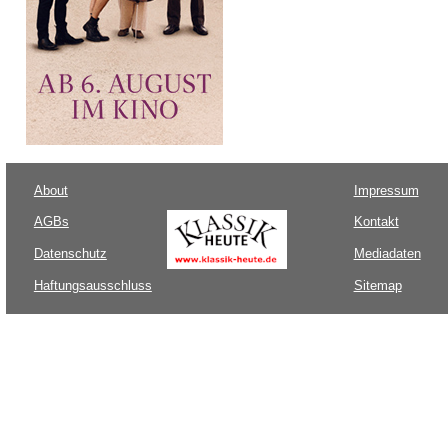
About
Impressum
AGBs
Kontakt
Datenschutz
Mediadaten
Haftungsausschluss
Sitemap