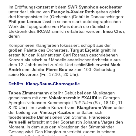
Im Eröffnungskonzert mit dem
SWR Symphonieorchester
unter der Leitung von
François-Xavier Roth
geben gleich
drei Komponisten ihr (Orchester-)Debüt in Donaueschingen:
Philippe Leroux
lässt in seinem stark autobiographischen
Werk die Topographie von Paris durch die räumliche
Elektronik des IRCAM sinnlich erfahrbar werden.
Imsu Choi
,
deren
Komponieren Klangfarben fokussiert, schöpft aus der
großen Palette des Orchesters.
Turgut Erçetin
greift im
ersten für den Klarinettisten Carl Rosman geschriebenen
Konzert akustisch auf Modelle anatolischer Architektur aus
dem 12. Jahrhundert zurück. Und schließlich erweist
Mark
André
dem Jubilar
Pierre Boulez
zum 100. Geburtstag
seine Reverenz (Fr., 17.10., 20 Uhr).
Debüts, Klang-Raum-Choreografie
Tabea Zimmermann
gibt ihr Debüt bei den Musiktagen
gemeinsam mit dem
Vokalensemble EXAUDI
in Georges
Aperghis’ virtuosem Kammerspiel
Tell Tale
s (Sa., 18.10., 11
& 20 Uhr). Im zweiten Konzert vom
Klangforum Wien
unter
der Leitung von
Vimbayi Kaziboni
entfalten sich
facettenreiche Dimensionen von Stimme.
Francesca
Verunelli
erforscht mit der Sopranistin Johanna Vargas den
Moment, in dem aus den Vibrationen der Stimmbänder
Gesang wird. Das Klangforum verleiht zudem in seinem