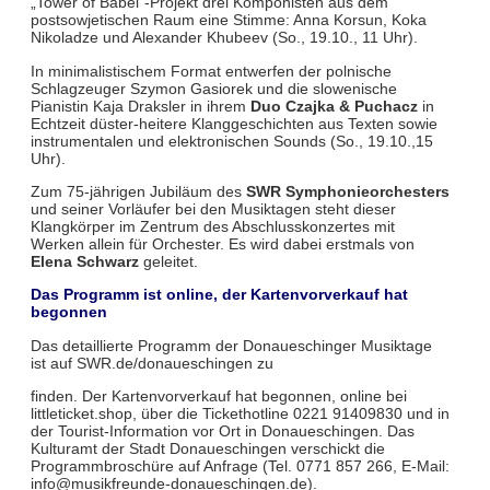
„Tower of Babel“-Projekt drei Komponisten aus dem
postsowjetischen Raum eine Stimme: Anna Korsun, Koka
Nikoladze und Alexander Khubeev (So., 19.10., 11 Uhr).
In minimalistischem Format entwerfen der polnische
Schlagzeuger Szymon Gasiorek und die slowenische
Pianistin Kaja Draksler in ihrem
Duo Czajka & Puchacz
in
Echtzeit düster-heitere Klanggeschichten aus Texten sowie
instrumentalen und elektronischen Sounds (So., 19.10.,15
Uhr).
Zum 75-jährigen Jubiläum des
SWR Symphonieorchesters
und seiner Vorläufer bei den Musiktagen steht dieser
Klangkörper im Zentrum des Abschlusskonzertes mit
Werken allein für Orchester. Es wird dabei erstmals von
Elena Schwarz
geleitet.
Das Programm ist online, der Kartenvorverkauf hat
begonnen
Das detaillierte Programm der Donaueschinger Musiktage
ist auf SWR.de/donaueschingen zu
finden. Der Kartenvorverkauf hat begonnen, online bei
littleticket.shop, über die Tickethotline 0221 91409830 und in
der Tourist-Information vor Ort in Donaueschingen. Das
Kulturamt der Stadt Donaueschingen verschickt die
Programmbroschüre auf Anfrage (Tel. 0771 857 266, E-Mail:
info@musikfreunde-donaueschingen.de).