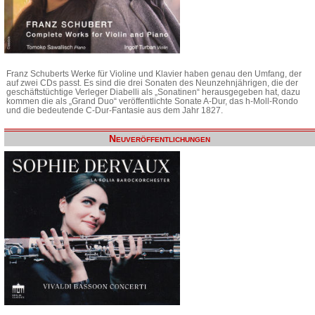
Franz Schuberts Werke für Violine und Klavier haben genau den Umfang, der
auf zwei CDs passt. Es sind die drei Sonaten des Neunzehnjährigen, die der
geschäftstüchtige Verleger Diabelli als „Sonatinen“ herausgegeben hat, dazu
kommen die als „Grand Duo“ veröffentlichte Sonate A-Dur, das h-Moll-Rondo
und die bedeutende C-Dur-Fantasie aus dem Jahr 1827.
Neuveröffentlichungen