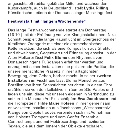
angesichts oft radikal gekürzter Mittel und wachsenden
Kulturkampfs, auch in Deutschland“, stellt
Lydia Rilling
,
Künstlerische Leiterin der Donaueschinger Musiktage fest.
Festivalstart mit "langem Wochenende"
Das lange Festivalwochenende startet am Donnerstag
(16.10.) mit der Eröffnung von vier Klanginstallationen: Nika
Schmitt bespielt die lange Raumflucht im Obergeschoss der
fürstlichen Orangerie mit einer elektromechanischen
Kettenreaktion, die sich als eine Komposition aus Struktur
und Abweichung, Gegenwart und Erinnerung erweist. In der
Alten Molkerei lässt
Félix Blume
den Rhythmus von
Donaueschingens Fußgängen erfahrbar werden und
erzeugt mit seiner Installation eine pulsierende Partitur, die
unsere menschliche Präsenz in ihrer alltäglichsten
Bewegung, dem Gehen, hörbar macht. In seiner
zweiten
Installation
im Fischhaus lässt Blume Menschen aus
Brasilien von ihren Sehnsüchten berichten. In einem Chor
erzählen sie von den kollektiven Träumen São Paulos und
laden uns ein, diese mit unseren eigenen in Verbindung zu
setzen. Im Museum Art.Plus schöpfen
Ewa Jacobsson
und
die Trompeterin
Hilde Marie Holsen
in ihrer gemeinsam
entwickelten Installation aus Jacobssons „Wissensarchiv“.
Klänge von Objets trouvés verbinden sich mit Aufnahmen
von Holsens Trompete und vom Genfer Ensemble
Contrechamps und mit Fieldrecordings und rezitierten
Texten, die aus dem Inneren der Objekte erschallen.