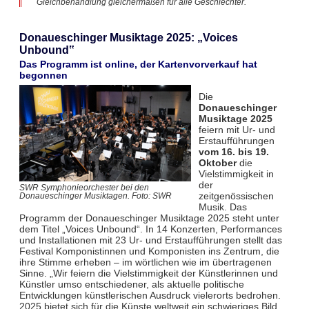
Gleichbehandlung gleichermaßen für alle Geschlechter.
Donaueschinger Musiktage 2025: „Voices
Unbound‟
Das Programm ist online, der Kartenvorverkauf hat
begonnen
Die
Donaueschinger
Musiktage 2025
feiern mit Ur- und
Erstaufführungen
vom 16. bis 19.
Oktober
die
Vielstimmigkeit in
der
SWR Symphonieorchester bei den
zeitgenössischen
Donaueschinger Musiktagen. Foto: SWR
Musik. Das
Programm der Donaueschinger Musiktage 2025 steht unter
dem Titel „Voices Unbound“. In 14 Konzerten, Performances
und Installationen mit 23 Ur- und Erstaufführungen stellt das
Festival Komponistinnen und Komponisten ins Zentrum, die
ihre Stimme erheben – im wörtlichen wie im übertragenen
Sinne. „Wir feiern die Vielstimmigkeit der Künstlerinnen und
Künstler umso entschiedener, als aktuelle politische
Entwicklungen künstlerischen Ausdruck vielerorts bedrohen.
2025 bietet sich für die Künste weltweit ein schwieriges Bild