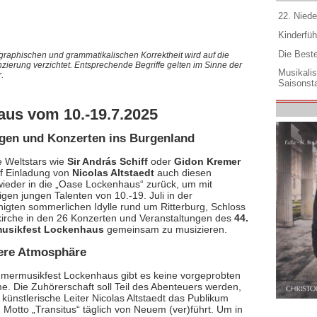
22. Niede
Kinderfüh
Die Best
graphischen und grammatikalischen Korrektheit wird auf die
nzierung verzichtet. Entsprechende Begriffe gelten im Sinne der
Musikali
.
Saisonsta
us vom 10.-19.7.2025
ungen und Konzerten ins Burgenland
e Weltstars wie
Sir András Schiff
oder
Gidon Kremer
f Einladung von
Nicolas Altstaedt
auch diesen
eder in die „Oase Lockenhaus“ zurück, um mit
gen jungen Talenten von 10.-19. Juli in der
nigten sommerlichen Idylle rund um Ritterburg, Schloss
kirche in den 26 Konzerten und Veranstaltungen des
44.
usikfest Lockenhaus
gemeinsam zu musizieren.
ere Atmosphäre
ermusikfest Lockenhaus gibt es keine vorgeprobten
. Die Zuhörerschaft soll Teil des Abenteuers werden,
 künstlerische Leiter Nicolas Altstaedt das Publikum
 Motto „Transitus“ täglich von Neuem (ver)führt. Um in