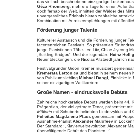
das vielfach beschriebene einzigartige Lockenhau
Géza Rhomberg
, mehrere Tage für einen Aufenth
doch fernab der Welt, inmitten der Wälder des Mitt
unvergessliches Erlebnis bieten zahlreiche attrakti
Kombination mit Anreiseempfehlungen mit öffentlic
Förderung junger Talente
Kultureller Austausch und die Förderung junger Tal
facettenreichen Festivals. So präsentiert Sir Andrá
junge Pianistinnen Tähe-Lee Liiv, Chloe Jiyeong
„Building Bridges“. Und der legendäre
Heinz Holli
Neuentdeckungen, die Nicolas Altstaedt jährlich na
Festivalgründer Gidon Kremer musiziert gemeinsa
Kremerata Lettonica
und bietet in seinem neuen Ko
von Publikumsliebling
Michael Dangl
, Einblicke i
seiner einzigartigen Weltkarriere.
Große Namen - eindrucksvolle Debüts
Zahlreiche hochkarätige Debuts werden beim 44. K
Prégardien, der viel gefragte Tenor, präsentiert mit
Müllerin
mit Schuberts beliebten Liederzyklus und G
Felicitas Magdalena Pfaus
gemeinsam mit Puppe
Ausnahme-Pianist
Alexander Malofeev
in Lockenh
Der Standard: „Klavierweltrevolution: Alexander M
überwältigende Debüt des Pianisten..:“