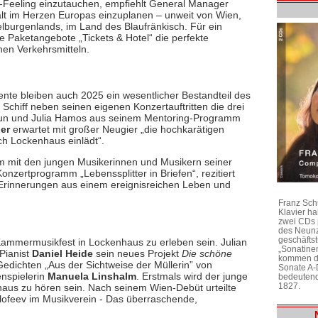
s-Feeling einzutauchen, empfiehlt General Manager
alt im Herzen Europas einzuplanen – unweit von Wien,
elburgenlands, im Land des Blaufränkisch. Für ein
ve Paketangebote „Tickets & Hotel“ die perfekte
hen Verkehrsmitteln.
ente bleiben auch 2025 ein wesentlicher Bestandteil des
s Schiff neben seinen eigenen Konzertauftritten die drei
 Mun und Julia Hamos aus seinem Mentoring-Programm
ger
erwartet mit großer Neugier „die hochkarätigen
ch Lockenhaus einlädt“.
m mit den jungen Musikerinnen und Musikern seiner
nzertprogramm „Lebenssplitter in Briefen“, rezitiert
n Erinnerungen aus einem ereignisreichen Leben und
Franz Sch
Klavier h
zwei CDs 
des Neunz
geschäftst
ammermusikfest in Lockenhaus zu erleben sein. Julian
„Sonatine
 Pianist
Daniel Heide
sein neues Projekt
Die schöne
kommen di
edichten „Aus der Sichtweise der Müllerin” von
Sonate A-
nspielerin
Manuela Linshalm
. Erstmals wird der junge
bedeutend
1827.
aus zu hören sein. Nach seinem Wien-Debüt urteilte
alofeev im Musikverein - Das überraschende,