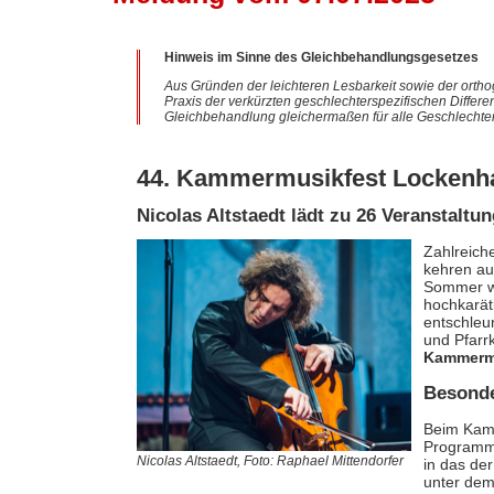
Hinweis im Sinne des Gleichbehandlungsgesetzes
Aus Gründen der leichteren Lesbarkeit sowie der ortho
Praxis der verkürzten geschlechterspezifischen Differe
Gleichbehandlung gleichermaßen für alle Geschlechter
44. Kammermusikfest Lockenha
Nicolas Altstaedt lädt zu 26 Veranstalt
Zahlreich
kehren au
Sommer wi
hochkaräti
entschleu
und Pfarr
Kammerm
Besond
Beim Kamm
Programme
Nicolas Altstaedt, Foto: Raphael Mittendorfer
in das der
unter dem