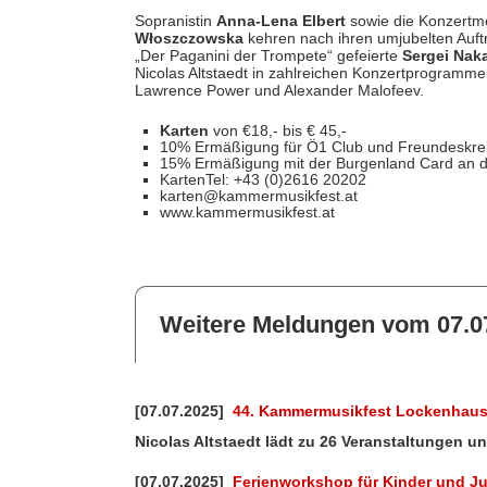
Sopranistin
Anna-Lena Elbert
sowie die Konzertm
Włoszczowska
kehren nach ihren umjubelten Auftri
„Der Paganini der Trompete“ gefeierte
Sergei Nak
Nicolas Altstaedt in zahlreichen Konzertprogrammen
Lawrence Power und Alexander Malofeev.
Karten
von €18,- bis € 45,-
10% Ermäßigung für Ö1 Club und Freundeskreis
15% Ermäßigung mit der Burgenland Card an d
KartenTel: +43 (0)2616 20202
karten@kammermusikfest.at
www.kammermusikfest.at
Weitere Meldungen vom 07.0
[07.07.2025]
44. Kammermusikfest Lockenhaus 
Nicolas Altstaedt lädt zu 26 Veranstaltungen 
[07.07.2025]
Ferienworkshop für Kinder und J