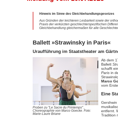
Hinweis im Sinne des Gleichbehandlungsgesetzes
Aus Gründen der leichteren Lesbarkeit sowie der ortho
Praxis der verkürzten geschlechterspezifischen Differe
Gleichbehandlung gleichermaßen für alle Geschlechter
Ballett »Strawinsky in Paris«
Uraufführung im Staatstheater am Gärtn
Ab dem 17
Ballett
Str
schafft e
Paris
in d
Strawins
Marco G
vom Erste
Eine Sta
Gershwin 
musikalis
Proben zu "Le Sacre du Printemps" ,
entfernt.
Choreographie von Marco Goecke. Foto:
Marie-Laure Briane
Tradition