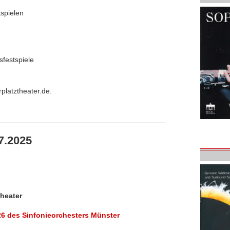
spielen
sfestspiele
platztheater.de.
7.2025
theater
/26 des Sinfonieorchesters Münster