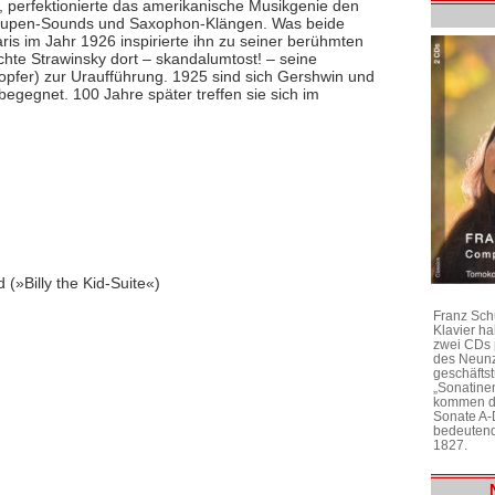
e, perfektionierte das amerikanische Musikgenie den
tohupen-Sounds und Saxophon-Klängen. Was beide
aris im Jahr 1926 inspirierte ihn zu seiner berühmten
hte Strawinsky dort – skandalumtost! – seine
opfer) zur Uraufführung. 1925 sind sich Gershwin und
egegnet. 100 Jahre später treffen sie sich im
»Billy the Kid-Suite«)
Franz Sch
Klavier h
zwei CDs 
des Neunz
geschäftst
„Sonatine
kommen di
Sonate A-
bedeutend
1827.