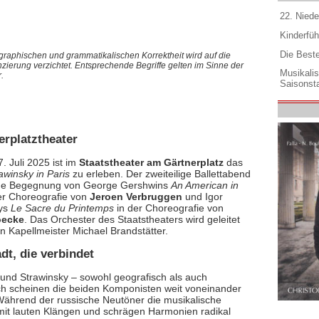
22. Niede
Kinderfüh
Die Best
graphischen und grammatikalischen Korrektheit wird auf die
nzierung verzichtet. Entsprechende Begriffe gelten im Sinne der
Musikali
.
Saisonsta
erplatztheater
. Juli 2025 ist im
Staatstheater am Gärtnerplatz
das
awinsky in Paris
zu erleben. Der zweiteilige Ballettabend
ine Begegnung von George Gershwins
An American in
er Choreografie von
Jeroen Verbruggen
und Igor
kys
Le Sacre du Printemps
in der Choreografie von
oecke
. Das Orchester des Staatstheaters wird geleitet
n Kapellmeister Michael Brandstätter.
dt, die verbindet
und Strawinsky – sowohl geografisch als auch
ch scheinen die beiden Komponisten weit voneinander
 Während der russische Neutöner die musikalische
 mit lauten Klängen und schrägen Harmonien radikal