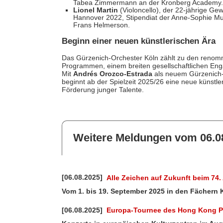
Tabea Zimmermann an der Kronberg Academy
Lionel Martin
(Violoncello), der 22-jährige G
Hannover 2022, Stipendiat der Anne-Sophie Mut
Frans Helmerson.
Beginn einer neuen künstlerischen Ära
Das Gürzenich-Orchester Köln zählt zu den renomm
Programmen, einem breiten gesellschaftlichen Eng
Mit
Andrés Orozco-Estrada
als neuem Gürzenich-K
beginnt ab der Spielzeit 2025/26 eine neue künstl
Förderung junger Talente.
Weitere Meldungen vom 06.0
[06.08.2025]
Alle Zeichen auf Zukunft beim 7
Vom 1. bis 19. September 2025 in den Fächern K
[06.08.2025]
Europa-Tournee des Hong Kong P