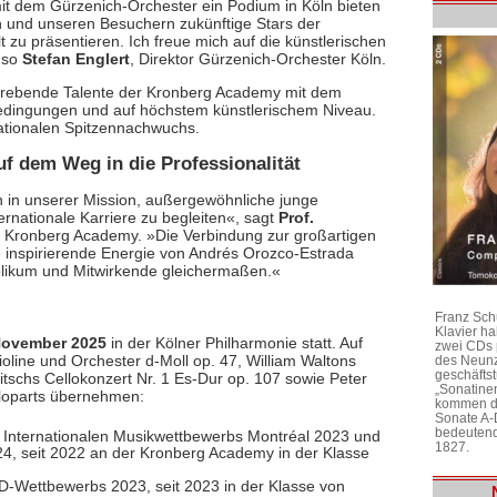
mit dem Gürzenich-Orchester ein Podium in Köln bieten
 und unseren Besuchern zukünftige Stars der
t zu präsentieren. Ich freue mich auf die künstlerischen
 so
Stefan Englert
, Direktor Gürzenich-Orchester Köln.
fstrebende Talente der Kronberg Academy mit dem
Bedingungen und auf höchstem künstlerischem Niveau.
nationalen Spitzennachwuchs.
uf dem Weg in die Professionalität
n in unserer Mission, außergewöhnliche junge
rnationale Karriere zu begleiten«, sagt
Prof.
er Kronberg Academy. »Die Verbindung zur großartigen
e inspirierende Energie von Andrés Orozco-Estrada
likum und Mitwirkende gleichermaßen.«
Franz Sch
Klavier h
November 2025
in der Kölner Philharmonie statt. Auf
zwei CDs 
oline und Orchester d-Moll op. 47, William Waltons
des Neunz
geschäftst
itschs Cellokonzert Nr. 1 Es-Dur op. 107 sowie Peter
„Sonatine
oloparts übernehmen:
kommen di
Sonate A-
bedeutend
s Internationalen Musikwettbewerbs Montréal 2023 und
1827.
4, seit 2022 an der Kronberg Academy in der Klasse
RD-Wettbewerbs 2023, seit 2023 in der Klasse von