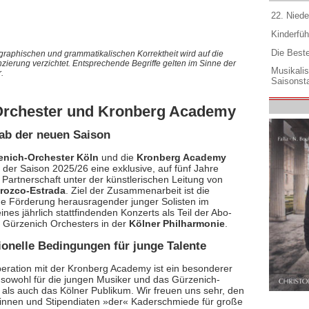
22. Niede
Kinderfüh
Die Best
graphischen und grammatikalischen Korrektheit wird auf die
nzierung verzichtet. Entsprechende Begriffe gelten im Sinne der
Musikali
.
Saisonsta
Orchester und Kronberg Academy
ab der neuen Saison
enich-Orchester Köln
und die
Kronberg Academy
 der Saison 2025/26 eine exklusive, auf fünf Jahre
 Partnerschaft unter der künstlerischen Leitung von
rozco-Estrada
. Ziel der Zusammenarbeit ist die
ge Förderung herausragender junger Solisten im
es jährlich stattfindenden Konzerts als Teil der Abo-
 Gürzenich Orchesters in der
Kölner Philharmonie
.
ionelle Bedingungen für junge Talente
eration mit der Kronberg Academy ist ein besonderer
l sowohl für die jungen Musiker und das Gürzenich-
 als auch das Kölner Publikum. Wir freuen uns sehr, den
tinnen und Stipendiaten »der« Kaderschmiede für große