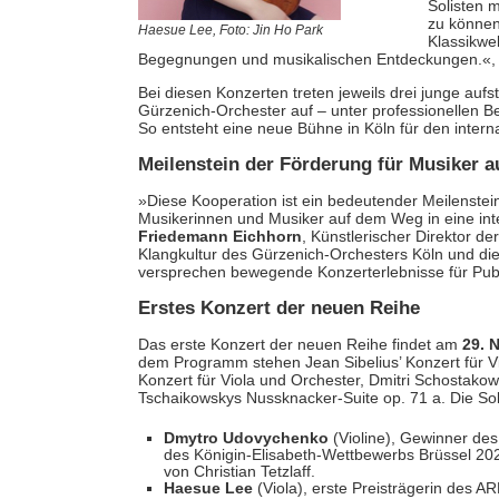
Solisten 
zu können
Haesue Lee, Foto: Jin Ho Park
Klassikwel
Begegnungen und musikalischen Entdeckungen.«,
Bei diesen Konzerten treten jeweils drei junge au
Gürzenich-Orchester auf – unter professionellen 
So entsteht eine neue Bühne in Köln für den inter
Meilenstein der Förderung für Musiker a
»Diese Kooperation ist ein bedeutender Meilenstei
Musikerinnen und Musiker auf dem Weg in eine inte
Friedemann Eichhorn
, Künstlerischer Direktor d
Klangkultur des Gürzenich-Orchesters Köln und di
versprechen bewegende Konzerterlebnisse für Pub
Erstes Konzert der neuen Reihe
Das erste Konzert der neuen Reihe findet am
29. 
dem Programm stehen Jean Sibelius’ Konzert für Vi
Konzert für Viola und Orchester, Dmitri Schostakow
Tschaikowskys Nussknacker-Suite op. 71 a. Die S
Dmytro Udovychenko
(Violine), Gewinner de
des Königin-Elisabeth-Wettbewerbs Brüssel 202
von Christian Tetzlaff.
Haesue Lee
(Viola), erste Preisträgerin des A