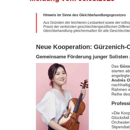
Hinweis im Sinne des Gleichbehandlungsgesetzes
Aus Gründen der leichteren Lesbarkeit sowie der ortho
Praxis der verkürzten geschlechterspezifischen Differe
Gleichbehandlung gleichermaßen für alle Geschlechter
Neue Kooperation: Gürzenich-
Gemeinsame Förderung junger Solisten 
Das
Gürz
starten ab
angelegte
Andrés O
nachhalti
Rahmen ein
Reihe des
Profess
»Die Koop
Glücksfal
Orchester
Stipendia