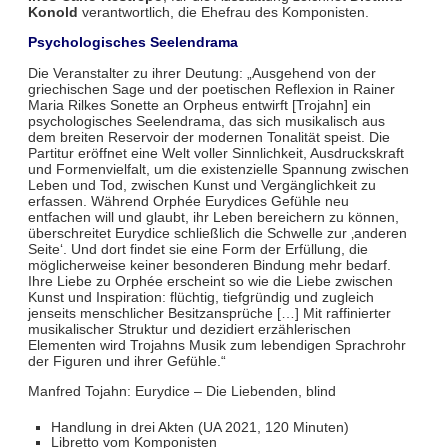
Konold
verantwortlich, die Ehefrau des Komponisten.
Psychologisches Seelendrama
Die Veranstalter zu ihrer Deutung: „Ausgehend von der
griechischen Sage und der poetischen Reflexion in Rainer
Maria Rilkes Sonette an Orpheus entwirft [Trojahn] ein
psychologisches Seelendrama, das sich musikalisch aus
dem breiten Reservoir der modernen Tonalität speist. Die
Partitur eröffnet eine Welt voller Sinnlichkeit, Ausdruckskraft
und Formenvielfalt, um die existenzielle Spannung zwischen
Leben und Tod, zwischen Kunst und Vergänglichkeit zu
erfassen. Während Orphée Eurydices Gefühle neu
entfachen will und glaubt, ihr Leben bereichern zu können,
überschreitet Eurydice schließlich die Schwelle zur ‚anderen
Seite‘. Und dort findet sie eine Form der Erfüllung, die
möglicherweise keiner besonderen Bindung mehr bedarf.
Ihre Liebe zu Orphée erscheint so wie die Liebe zwischen
Kunst und Inspiration: flüchtig, tiefgründig und zugleich
jenseits menschlicher Besitzansprüche […] Mit raffinierter
musikalischer Struktur und dezidiert erzählerischen
Elementen wird Trojahns Musik zum lebendigen Sprachrohr
der Figuren und ihrer Gefühle.“
Manfred Tojahn:
Eurydice – Die Liebenden, blind
Handlung in drei Akten (UA 2021, 120 Minuten)
Libretto vom Komponisten