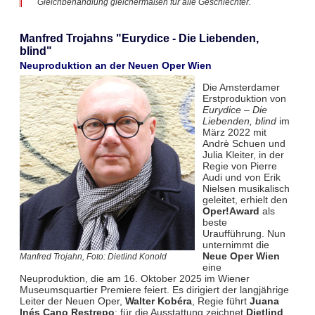
Gleichbehandlung gleichermaßen für alle Geschlechter.
Manfred Trojahns "Eurydice - Die Liebenden,
blind"
Neuproduktion an der Neuen Oper Wien
Die Amsterdamer
Erstproduktion von
Eurydice – Die
Liebenden, blind
im
März 2022 mit
Andrè Schuen und
Julia Kleiter, in der
Regie von Pierre
Audi und von Erik
Nielsen musikalisch
geleitet, erhielt den
Oper!Award
als
beste
Uraufführung. Nun
unternimmt die
Neue Oper Wien
Manfred Trojahn, Foto: Dietlind Konold
eine
Neuproduktion, die am 16. Oktober 2025 im Wiener
Museumsquartier Premiere feiert. Es dirigiert der langjährige
Leiter der Neuen Oper,
Walter Kobéra
, Regie führt
Juana
Inés Cano Restrepo
; für die Ausstattung zeichnet
Dietlind