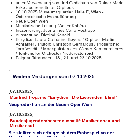
unter Verwendung von drei Gedichten von Rainer Maria
Rilke aus Sonette an Orpheus
16.10.2025 Museumsquartier, Halle E, Wien -
Österreichische Erstaufführung
Neue Oper Wien
Musikalische Leitung: Walter Kobéra
Inszenierung: Juana Inés Cano Restrepo
Ausstattung: Dietlind Konold
Eurydice: Laure-Catherine Beyers / Orphée: Martin
Achrainer / Pluton: Christoph Gerhardus / Proserpine:
Tara Venditti / Madrigalisten des Wiener Kammerchores
/ Tonkünstler-Orchester Niederösterreich
Folgeaufführungen: 18., 21. und 22.10.2025.
Weitere Meldungen vom 07.10.2025
[07.10.2025]
Manfred Trojahns "Eurydice - Die Liebenden, blind"
Neuproduktion an der Neuen Oper Wien
[07.10.2025]
Bundesjugendorchester nimmt 69 Musikerinnen und
Musiker auf
Sie stellten sich erfolgreich dem Probespiel an der