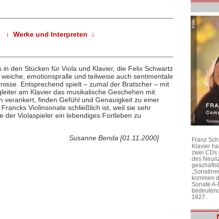
↓ Werke und Interpreten ↓
s in den Stücken für Viola und Klavier, die Felix Schwartz
eiche, emotionspralle und teilweise auch sentimentale
nisse. Entsprechend spielt – zumal der Bratscher – mit
leiter am Klavier das musikalische Geschehen mit
 verankert, finden Gefühl und Genauigkeit zu einer
rancks Violinsonate schließlich ist, weil sie sehr
e der Violaspieler ein lebendiges Fortleben zu
Susanne Benda [01.11.2000]
Franz Sch
Klavier h
zwei CDs 
des Neunz
geschäftst
„Sonatine
kommen di
Sonate A-
bedeutend
1827.