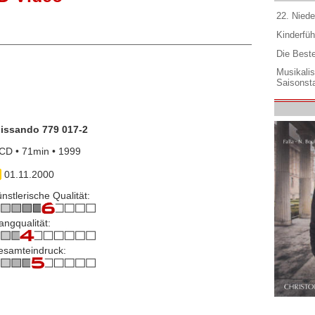
22. Niede
Kinderfüh
Die Best
Musikali
Saisonsta
lissando 779 017-2
CD • 71min • 1999
01.11.2000
nstlerische Qualität:
angqualität:
esamteindruck: