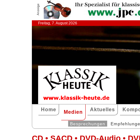
Anzeige
Freitag, 7. August 2026
Home
Aktuelles
Kompo
Medien
Besprechungen
Empfehlung
CD • SACD • DVD-Audio • DV