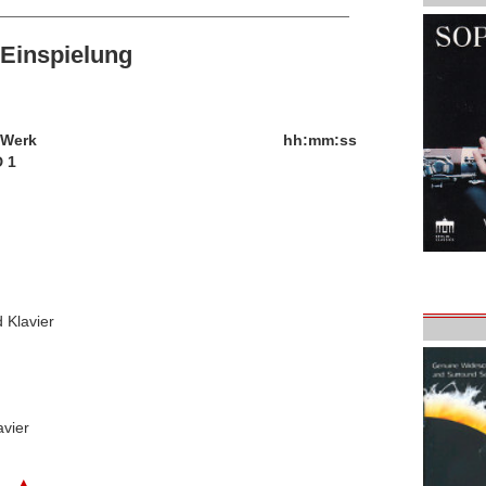
Einspielung
/Werk
hh:mm:ss
 1
 Klavier
avier