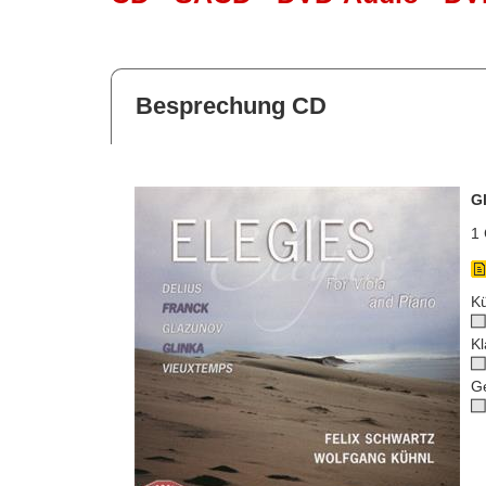
Besprechung CD
G
1 
Kü
Kl
G