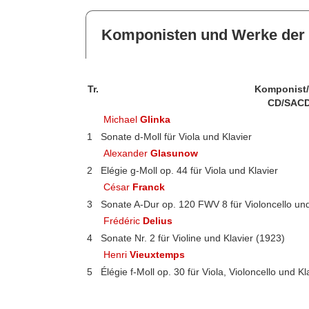
Komponisten und Werke der 
Tr.
Komponist
CD/SACD
Michael
Glinka
1
Sonate d-Moll für Viola und Klavier
Alexander
Glasunow
2
Elégie g-Moll op. 44 für Viola und Klavier
César
Franck
3
Sonate A-Dur op. 120 FWV 8 für Violoncello und
Frédéric
Delius
4
Sonate Nr. 2 für Violine und Klavier (1923)
Henri
Vieuxtemps
5
Élégie f-Moll op. 30 für Viola, Violoncello und Kl