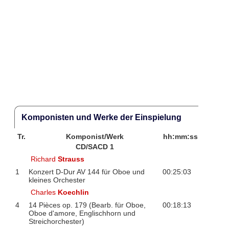
Komponisten und Werke der Einspielung
Tr.
Komponist/Werk
hh:mm:ss
CD/SACD 1
Richard
Strauss
1
Konzert D-Dur AV 144 für Oboe und
00:25:03
kleines Orchester
Charles
Koechlin
4
14 Pièces op. 179 (Bearb. für Oboe,
00:18:13
Oboe d'amore, Englischhorn und
Streichorchester)