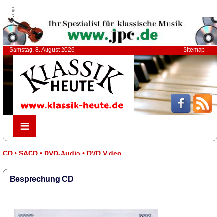
Anzeige
Samstag, 8. August 2026
Sitemap
≡
≡
CD • SACD • DVD-Audio • DVD Video
Besprechung CD