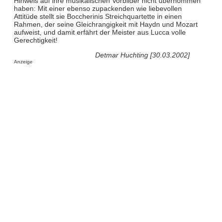
Hinweis auf ihre musikalischen Vorbilder nicht übernommen
haben: Mit einer ebenso zupackenden wie liebevollen
Attitüde stellt sie Boccherinis Streichquartette in einen
Rahmen, der seine Gleichrangigkeit mit Haydn und Mozart
aufweist, und damit erfährt der Meister aus Lucca volle
Gerechtigkeit!
Detmar Huchting [30.03.2002]
Anzeige