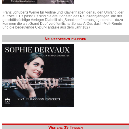
Franz Schuberts Werke für Violine und Klavier haben genau den Umfang, der
auf zwei CDs passt. Es sind die drei Sonaten des Neunzehnjährigen, die der
geschäftstüchtige Verleger Diabelli als „Sonatinen“ herausgegeben hat, dazu
kommen die als „Grand Duo“ veröffentlichte Sonate A-Dur, das h-Moll-Rondo
und die bedeutende C-Dur-Fantasie aus dem Jahr 1827.
Neuveröffentlichungen
Weitere 39 Themen