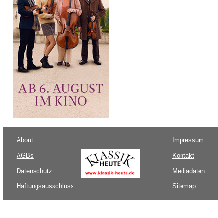
About
Impressum
AGBs
Kontakt
Datenschutz
Mediadaten
Haftungsausschluss
Sitemap