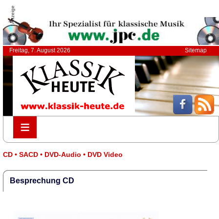
Anzeige
Freitag, 7. August 2026
Sitemap
≡
≡
CD • SACD • DVD-Audio • DVD Video
Besprechung CD