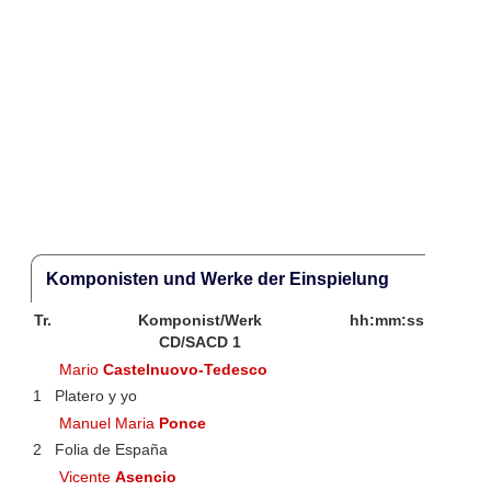
Komponisten und Werke der Einspielung
Tr.
Komponist/Werk
hh:mm:ss
CD/SACD 1
Mario
Castelnuovo-Tedesco
1
Platero y yo
Manuel Maria
Ponce
2
Folia de España
Vicente
Asencio