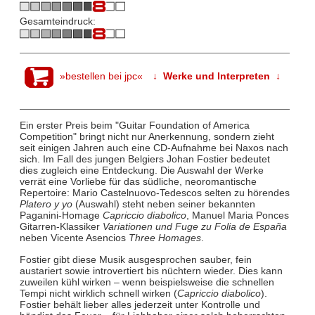
Gesamteindruck:
»bestellen bei jpc«
↓ Werke und Interpreten ↓
Ein erster Preis beim "Guitar Foundation of America
Competition" bringt nicht nur Anerkennung, sondern zieht
seit einigen Jahren auch eine CD-Aufnahme bei Naxos nach
sich. Im Fall des jungen Belgiers Johan Fostier bedeutet
dies zugleich eine Entdeckung. Die Auswahl der Werke
verrät eine Vorliebe für das südliche, neoromantische
Repertoire: Mario Castelnuovo-Tedescos selten zu hörendes
Platero y yo
(Auswahl) steht neben seiner bekannten
Paganini-Homage
Capriccio diabolico
, Manuel Maria Ponces
Gitarren-Klassiker
Variationen und Fuge zu Folia de España
neben Vicente Asencios
Three Homages
.
Fostier gibt diese Musik ausgesprochen sauber, fein
austariert sowie introvertiert bis nüchtern wieder. Dies kann
zuweilen kühl wirken – wenn beispielsweise die schnellen
Tempi nicht wirklich schnell wirken (
Capriccio diabolico
).
Fostier behält lieber alles jederzeit unter Kontrolle und