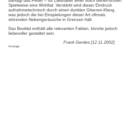
bändigt das Feuer – für Liebhaber einer solch beherrschten
Spielweise eine Wohltat. Verstärkt wird dieser Eindruck
aufnahmetechnisch durch einen dunklen Gitarren-Klang,
was jedoch die bei Einspielungen dieser Art oftmals
störenden Nebengeräusche in Grenzen hält.
Das Booklet enthält alle relevanten Fakten, könnte jedoch
liebevoller gestaltet sein.
Frank Gerdes [12.11.2002]
Anzeige