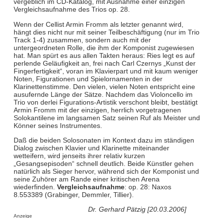
vergeblich im CD-Katalog, mit Ausnahme einer einzigen
Vergleichsaufnahme des Trios op. 28.
Wenn der Cellist Armin Fromm als letzter genannt wird,
hängt dies nicht nur mit seiner Teilbeschäftigung (nur im Trio
Track 1-4) zusammen, sondern auch mit der
untergeordneten Rolle, die ihm der Komponist zugewiesen
hat. Man spürt es aus allen Takten heraus: Ries legt es auf
perlende Geläufigkeit an, frei nach Carl Czernys „Kunst der
Fingerfertigkeit“, voran im Klavierpart und mit kaum weniger
Noten, Figurationen und Spielornamenten in der
Klarinettenstimme. Den vielen, vielen Noten entspricht eine
ausufernde Länge der Sätze. Nachdem das Violoncello im
Trio von derlei Figurations-Artistik verschont bleibt, bestätigt
Armin Fromm mit der einzigen, herrlich vorgetragenen
Solokantilene im langsamen Satz seinen Ruf als Meister und
Könner seines Instrumentes.
Daß die beiden Solosonaten im Kontext dazu im ständigen
Dialog zwischen Klavier und Klarinette miteinander
wetteifern, wird jenseits ihrer relativ kurzen
„Gesangsepisoden“ schnell deutlich. Beide Künstler gehen
natürlich als Sieger hervor, während sich der Komponist und
seine Zuhörer am Rande einer kritischen Arena
wiederfinden.
Vergleichsaufnahme
: op. 28: Naxos
8.553389 (Grabinger, Demmler, Tillier).
Dr. Gerhard Pätzig [20.03.2006]
Anzeige