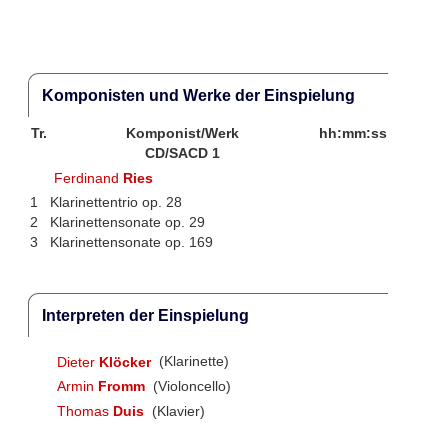
Komponisten und Werke der Einspielung
Tr.
Komponist/Werk
hh:mm:ss
CD/SACD 1
Ferdinand
Ries
1
Klarinettentrio op. 28
2
Klarinettensonate op. 29
3
Klarinettensonate op. 169
Interpreten der Einspielung
Dieter
Klöcker
(Klarinette)
Armin
Fromm
(Violoncello)
Thomas
Duis
(Klavier)