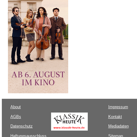
About
Impressum
AGBs
Kontakt
Datenschutz
Mediadaten
Haftungsausschluss
Sitemap