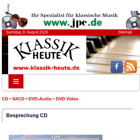
Anzeige
Samstag, 8. August 2026
Sitemap
≡
≡
CD • SACD • DVD-Audio • DVD Video
Besprechung CD