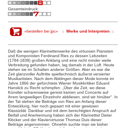
Gesamteindruck:
»bestellen bei jpc«
↓ Werke und Interpreten ↓
Daß die wenigen Klarinettenwerke des virtuosen Pianisten
und Komponisten Ferdinand Ries zu dessen Lebzeiten
(1784-1838) großen Anklang und eine nicht minder weite
Verbreitung gefunden haben, lag damals in der Luft. Heute
stehen sie im Schatten anderer Größen. Aber es war die
Zeit glanzvoller Auftritte spieltechnisch äußerst versierter
Musikartisten. Nach dem Abklingen dieser Mode konnte im
Jahre 1866 der gefürchtete Wiener Musikkritiker Eduard
Hanslick zu Recht schimpfen: „Über die Zeit, wo diese
Künstler scharenweise gereist kamen und Concerte auf
ihrem langweiligen Einzelrohr abbliesen, sind wir hinüber“. In
der Tat stehen die Beiträge von Ries am Anfang dieser
Entwicklung, hier noch gepaart mit einer gewissen
Klassizität. Dankbar und mit dem berechtigten Anspruch auf
Beifall und Anerkennung haben sich der Klarinettist Dieter
Klöcker und der Klaviervirtuose Thomas Duis dieser
Beiträge angenommen. Ohnehin suchte man sie bisher