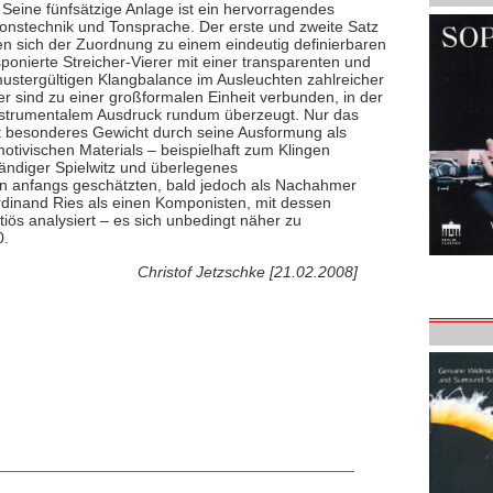
Seine fünfsätzige Anlage ist ein hervorragendes
tionstechnik und Tonsprache. Der erste und zweite Satz
en sich der Zuordnung zu einem eindeutig definierbaren
ponierte Streicher-Vierer mit einer transparenten und
mustergültigen Klangbalance im Ausleuchten zahlreicher
r sind zu einer großformalen Einheit verbunden, in der
instrumentalem Ausdruck rundum überzeugt. Nur das
hält besonderes Gewicht durch seine Ausformung als
ivischen Materials – beispielhaft zum Klingen
ndiger Spielwitz und überlegenes
 anfangs geschätzten, bald jedoch als Nachahmer
dinand Ries als einen Komponisten, mit dessen
iös analysiert – es sich unbedingt näher zu
0.
Christof Jetzschke [21.02.2008]