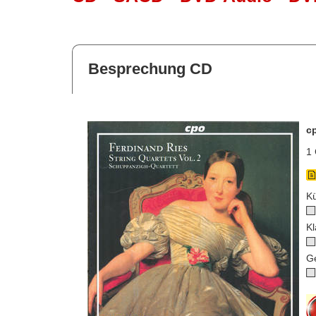
Besprechung CD
c
1 
Kü
Kl
G