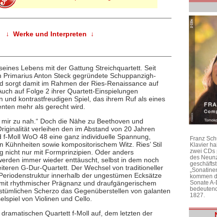
↓ Werke und Interpreten ↓
seines Lebens mit der Gattung Streichquartett. Seit
n Primarius Anton Steck gegründete Schuppanzigh-
d sorgt damit im Rahmen der Ries-Renaissance auf
ch auf Folge 2 ihrer Quartett-Einspielungen
 und kontrastfreudigen Spiel, das ihrem Ruf als eines
enten mehr als gerecht wird.
 mir zu nah.“ Doch die Nähe zu Beethoven und
iginalität verleihen den im Abstand von 20 Jahren
d f-Moll WoO 48 eine ganz individuelle Spannung,
Franz Sch
 Kühnheiten sowie kompositorischem Witz. Ries’ Stil
Klavier h
zwei CDs 
g nicht nur mit Formprinzipien. Oder anders
des Neunz
erden immer wieder enttäuscht, selbst in dem noch
geschäftst
eiteren G-Dur-Quartett. Der Wechsel von traditioneller
„Sonatine
Periodenstruktur innerhalb der ungestümen Ecksätze
kommen di
mit rhythmischer Prägnanz und draufgängerischem
Sonate A-
bedeutend
stümlichen Scherzo das Gegenüberstellen von galanten
1827.
spiel von Violinen und Cello.
ramatischen Quartett f-Moll auf, dem letzten der