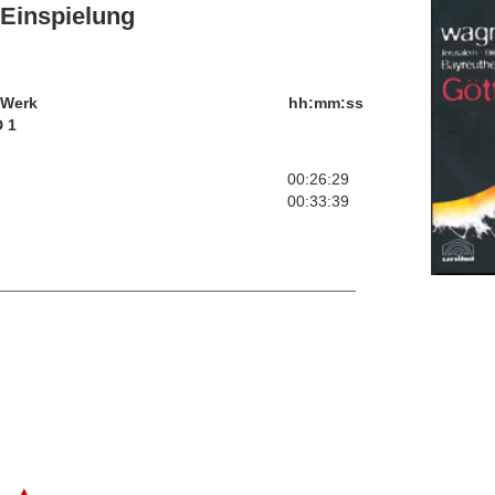
Einspielung
/Werk
hh:mm:ss
 1
00:26:29
00:33:39