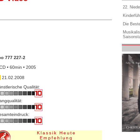
22. Niede
Kinderfüh
Die Best
Musikali
Saisonsta
po 777 227-2
CD • 60min • 2005
21.02.2008
nstlerische Qualität:
angqualität:
esamteindruck:
Klassik Heute
Empfehlung