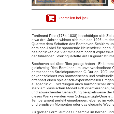
»bestellen bei jpc«
Ferdinand Ries (1784-1838) beschäftigte sich Zeit 
etwa drei Jahren widmet sich nun das 1996 um de
Quartett dem Schaffen des Beethoven-Schülers un
dem cpo-Label für spannende Neuentdeckungen. Au
beeindrucken die Vier mit einem höchst expressiven
der führenden Streichquartette auf Originalinstrum
Beethoven soll über Ries gesagt haben: „Er kommt
gleichzeitig Ries’ Bemühen um unverwechselbare Or
entstandenen Streichquartetten G-Dur op. 70/2 un
gekennzeichnet von harmonischen und strukturellen
offenbart einen spielerisch-experimentellen Umgan
ausgedrückt: Erwartungen auch harmonischer Art w
stark am klassischen Modell sich orientierenden, h
und abweichender Behandlung beispielsweise der 
dieses Werks werden vom Schuppanzigh-Quartett 
Temperament perfekt eingefangen, ebenso im volk
und eruptiven Momenten oder das elegante Wechsel
Zu großer Form läuft das Ensemble im herben und d