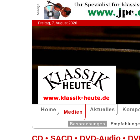
Anzeige
Freitag, 7. August 2026
Home
Aktuelles
Kompo
Medien
Besprechungen
Empfehlung
CD • SACD • DVD-Audio • DV