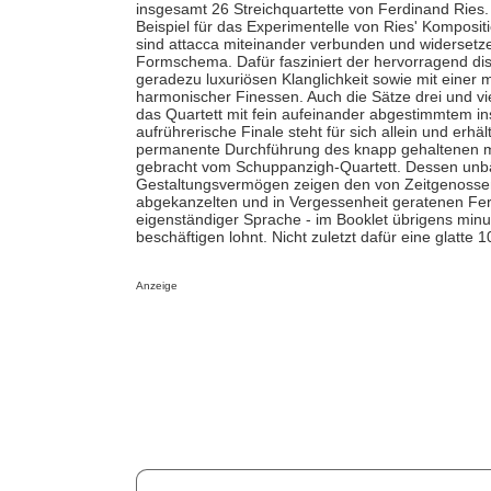
insgesamt 26 Streichquartette von Ferdinand Ries. 
Beispiel für das Experimentelle von Ries' Komposi
sind attacca miteinander verbunden und widersetz
Formschema. Dafür fasziniert der hervorragend dis
geradezu luxuriösen Klanglichkeit sowie mit einer 
harmonischer Finessen. Auch die Sätze drei und vie
das Quartett mit fein aufeinander abgestimmtem 
aufrührerische Finale steht für sich allein und er
permanente Durchführung des knapp gehaltenen mot
gebracht vom Schuppanzigh-Quartett. Dessen unbä
Gestaltungsvermögen zeigen den von Zeitgenossen
abgekanzelten und in Vergessenheit geratenen Fer
eigenständiger Sprache - im Booklet übrigens minut
beschäftigen lohnt. Nicht zuletzt dafür eine glatte 1
Anzeige