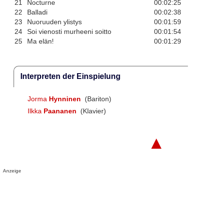
21
Nocturne
00:02:25
22
Balladi
00:02:38
23
Nuoruuden ylistys
00:01:59
24
Soi vienosti murheeni soitto
00:01:54
25
Ma elän!
00:01:29
Interpreten der Einspielung
Jorma
Hynninen
(Bariton)
Ilkka
Paananen
(Klavier)
▲
Anzeige