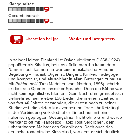
Klangqualität:
Gesamteindruck:
»bestellen bei jpc«
↓ Werke und Interpreten ↓
In seiner Heimat Finnland ist Oskar Merikanto (1868-1924)
populärer als Sibelius, bei uns dürfte man ihn kaum dem
Namen nach kennen. Er war eine musikalische Rundum-
Begabung – Pianist, Organist, Dirigent, Kritiker, Pädagoge
und Komponist, und als solcher in allen Gattungen zuhause.
Mit
Pohjan neiti
(Das Mädchen vom Norden, 1898) schrieb
er die erste Oper in finnischer Sprache. Doch die Bühne war
nicht sein eigentliches Element. Sein Nachruhm gründet sich
vielmehr auf seine etwa 150 Lieder, die in einem Zeitraum
von fast 40 Jahren entstanden, die ersten noch zu seiner
Studienzeit, die letzten kurz vor seinem Tode. Ihr Reiz liegt
in der Verbindung volksliedhafter Einfachheit mit einer
italienisch geprägten Gesangslinie. Nicht ohne Grund wurde
Merikanto oft mit Francesco Paolo Tosti verglichen, dem
unbestrittenen Meister des Salonliedes. Doch auch das
deutsche romantische Klavierlied, von dem er sich deutlich