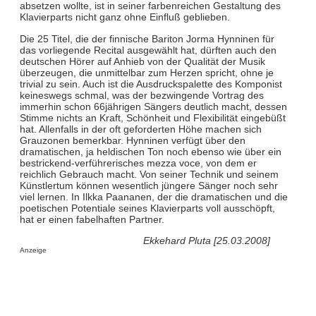
absetzen wollte, ist in seiner farbenreichen Gestaltung des
Klavierparts nicht ganz ohne Einfluß geblieben.
Die 25 Titel, die der finnische Bariton Jorma Hynninen für
das vorliegende Recital ausgewählt hat, dürften auch den
deutschen Hörer auf Anhieb von der Qualität der Musik
überzeugen, die unmittelbar zum Herzen spricht, ohne je
trivial zu sein. Auch ist die Ausdruckspalette des Komponist
keineswegs schmal, was der bezwingende Vortrag des
immerhin schon 66jährigen Sängers deutlich macht, dessen
Stimme nichts an Kraft, Schönheit und Flexibilität eingebüßt
hat. Allenfalls in der oft geforderten Höhe machen sich
Grauzonen bemerkbar. Hynninen verfügt über den
dramatischen, ja heldischen Ton noch ebenso wie über ein
bestrickend-verführerisches mezza voce, von dem er
reichlich Gebrauch macht. Von seiner Technik und seinem
Künstlertum können wesentlich jüngere Sänger noch sehr
viel lernen. In Ilkka Paananen, der die dramatischen und die
poetischen Potentiale seines Klavierparts voll ausschöpft,
hat er einen fabelhaften Partner.
Ekkehard Pluta [25.03.2008]
Anzeige