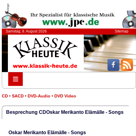
Anzeige
Samstag, 8. August 2026
Sitemap
≡
≡
CD • SACD • DVD-Audio • DVD Video
Besprechung CDOskar Merikanto Elämälle - Songs
Oskar Merikanto Elämälle - Songs