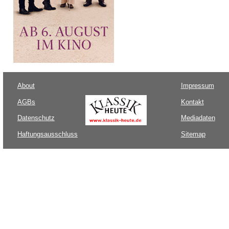
About
Impressum
AGBs
Kontakt
Datenschutz
Mediadaten
Haftungsausschluss
Sitemap