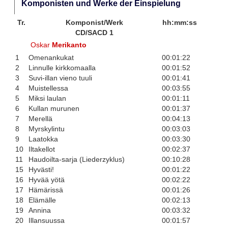
Komponisten und Werke der Einspielung
Tr.
Komponist/Werk
hh:mm:ss
CD/SACD 1
Oskar
Merikanto
1
Omenankukat
00:01:22
2
Linnulle kirkkomaalla
00:01:52
3
Suvi-illan vieno tuuli
00:01:41
4
Muistellessa
00:03:55
5
Miksi laulan
00:01:11
6
Kullan murunen
00:01:37
7
Merellä
00:04:13
8
Myrskylintu
00:03:03
9
Laatokka
00:03:30
10
Iltakellot
00:02:37
11
Haudoilta-sarja (Liederzyklus)
00:10:28
15
Hyvästi!
00:01:22
16
Hyvää yötä
00:02:22
17
Hämärissä
00:01:26
18
Elämälle
00:02:13
19
Annina
00:03:32
20
Illansuussa
00:01:57