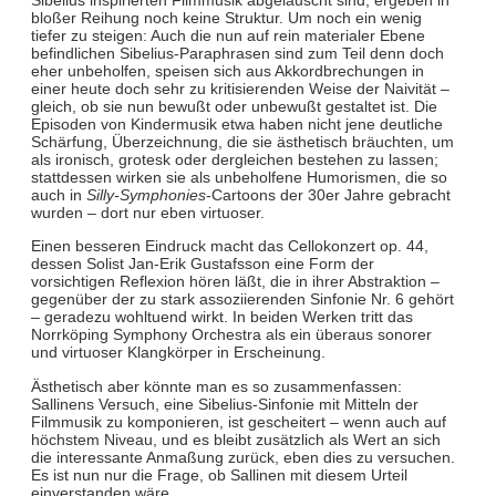
bloßer Reihung noch keine Struktur. Um noch ein wenig
tiefer zu steigen: Auch die nun auf rein materialer Ebene
befindlichen Sibelius-Paraphrasen sind zum Teil denn doch
eher unbeholfen, speisen sich aus Akkordbrechungen in
einer heute doch sehr zu kritisierenden Weise der Naivität –
gleich, ob sie nun bewußt oder unbewußt gestaltet ist. Die
Episoden von Kindermusik etwa haben nicht jene deutliche
Schärfung, Überzeichnung, die sie ästhetisch bräuchten, um
als ironisch, grotesk oder dergleichen bestehen zu lassen;
stattdessen wirken sie als unbeholfene Humorismen, die so
auch in
Silly-Symphonies-
Cartoons der 30er Jahre gebracht
wurden – dort nur eben virtuoser.
Einen besseren Eindruck macht das Cellokonzert op. 44,
dessen Solist Jan-Erik Gustafsson eine Form der
vorsichtigen Reflexion hören läßt, die in ihrer Abstraktion –
gegenüber der zu stark assoziierenden Sinfonie Nr. 6 gehört
– geradezu wohltuend wirkt. In beiden Werken tritt das
Norrköping Symphony Orchestra als ein überaus sonorer
und virtuoser Klangkörper in Erscheinung.
Ästhetisch aber könnte man es so zusammenfassen:
Sallinens Versuch, eine Sibelius-Sinfonie mit Mitteln der
Filmmusik zu komponieren, ist gescheitert – wenn auch auf
höchstem Niveau, und es bleibt zusätzlich als Wert an sich
die interessante Anmaßung zurück, eben dies zu versuchen.
Es ist nun nur die Frage, ob Sallinen mit diesem Urteil
einverstanden wäre.