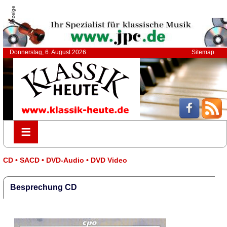
Anzeige
Donnerstag, 6. August 2026
Sitemap
≡
≡
CD • SACD • DVD-Audio • DVD Video
Besprechung CD