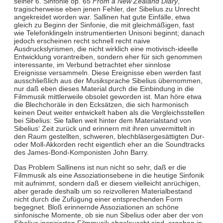
seiner 6. Sinfonie op. 65
From a New Zealand Diary
,
tragischerweise eben jenen Fehler, der Sibelius zu Unrecht
angekreidet worden war. Sallinen hat gute Einfälle, etwa
gleich zu Beginn der Sinfonie, die mit gleichmäßigen, fast
wie Telefonklingeln instrumentierten Unisoni beginnt; danach
jedoch erscheinen recht schnell recht naive
Ausdruckslyrismen, die nicht wirklich eine motivisch-ideelle
Entwicklung vorantreiben, sondern eher für sich genommen
interessante, im Verbund betrachtet eher sinnlose
Ereignisse versammeln. Diese Ereignisse eben werden fast
ausschließlich aus der Musiksprache Sibelius übernommen,
nur daß eben dieses Material durch die Einbindung in die
Filmmusik mittlerweile obsolet geworden ist. Man höre etwa
die Blechchoräle in den Ecksätzen, die sich harmonisch
keinen Deut weiter entwickelt haben als die Vergleichsstellen
bei Sibelius: Sie fallen weit hinter dem Materialstand von
Sibelius‘ Zeit zurück und erinnern mit ihren unvermittelt in
den Raum gestellten, schweren, blechbläsergesättigten Dur-
oder Moll-Akkorden recht eigentlich eher an die Soundtracks
des James-Bond-Komponisten John Barry.
Das Problem Sallinens ist nun nicht so sehr, daß er die
Filmmusik als eine Assoziationsebene in die heutige Sinfonik
mit aufnimmt, sondern daß er diesem vielleicht anrüchigen,
aber gerade deshalb um so reizvolleren Materialbestand
nicht durch die Zufügung einer entsprechenden Form
begegnet. Bloß erinnernde Assoziationen an schöne
sinfonische Momente, ob sie nun Sibelius oder aber der von
Sibelius inspirierten Filmmusik abgelauscht sind, ergeben in