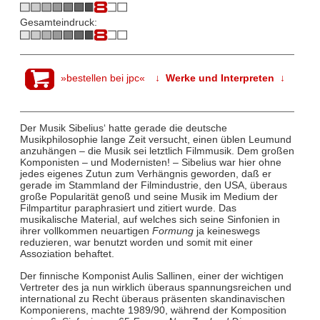
Gesamteindruck:
»bestellen bei jpc«
↓ Werke und Interpreten ↓
Der Musik Sibelius‘ hatte gerade die deutsche
Musikphilosophie lange Zeit versucht, einen üblen Leumund
anzuhängen – die Musik sei letztlich Filmmusik. Dem großen
Komponisten – und Modernisten! – Sibelius war hier ohne
jedes eigenes Zutun zum Verhängnis geworden, daß er
gerade im Stammland der Filmindustrie, den USA, überaus
große Popularität genoß und seine Musik im Medium der
Filmpartitur paraphrasiert und zitiert
wurde. Das
musikalische Material, auf welches sich seine Sinfonien in
ihrer vollkommen neuartigen
Formung
ja keineswegs
reduzieren, war benutzt worden und somit mit einer
Assoziation behaftet.
Der finnische Komponist Aulis Sallinen, einer der wichtigen
Vertreter des ja nun wirklich überaus spannungsreichen und
international zu Recht überaus präsenten skandinavischen
Komponierens, machte 1989/90, während der Komposition