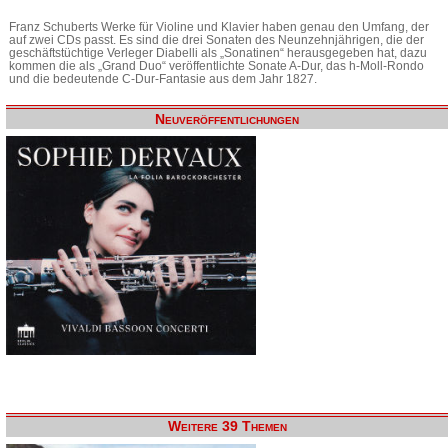
Franz Schuberts Werke für Violine und Klavier haben genau den Umfang, der
auf zwei CDs passt. Es sind die drei Sonaten des Neunzehnjährigen, die der
geschäftstüchtige Verleger Diabelli als „Sonatinen“ herausgegeben hat, dazu
kommen die als „Grand Duo“ veröffentlichte Sonate A-Dur, das h-Moll-Rondo
und die bedeutende C-Dur-Fantasie aus dem Jahr 1827.
Neuveröffentlichungen
Weitere 39 Themen