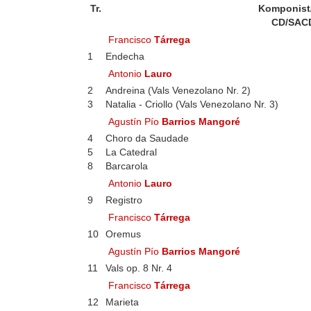
Tr.
Komponist
CD/SAC
Francisco
Tárrega
1
Endecha
Antonio
Lauro
2
Andreina (Vals Venezolano Nr. 2)
3
Natalia - Criollo (Vals Venezolano Nr. 3)
Agustín Pío
Barrios Mangoré
4
Choro da Saudade
5
La Catedral
8
Barcarola
Antonio
Lauro
9
Registro
Francisco
Tárrega
10
Oremus
Agustín Pío
Barrios Mangoré
11
Vals op. 8 Nr. 4
Francisco
Tárrega
12
Marieta