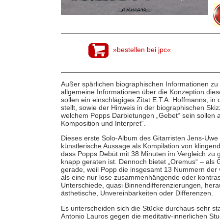
»bestellen bei jpc«
Außer spärlichen biographischen Informationen zu
allgemeine Informationen über die Konzeption dieser
sollen ein einschlägiges Zitat E.T.A. Hoffmanns, i
stellt, sowie der Hinweis in der biographischen S
welchem Popps Darbietungen „Gebet“ sein sollen a
Komposition und Interpret“.
Dieses erste Solo-Album des Gitarristen Jens-Uwe 
künstlerische Aussage als Kompilation von kling
dass Popps Debüt mit 38 Minuten im Vergleich zu 
knapp geraten ist. Dennoch bietet „Oremus“ – als
gerade, weil Popp die insgesamt 13 Nummern der vi
als eine nur lose zusammenhängende oder kontrast
Unterschiede, quasi Binnendifferenzierungen, herausb
ästhetische, Unvereinbarkeiten oder Differenzen.
Es unterscheiden sich die Stücke durchaus sehr st
Antonio Lauros gegen die meditativ-innerlichen St