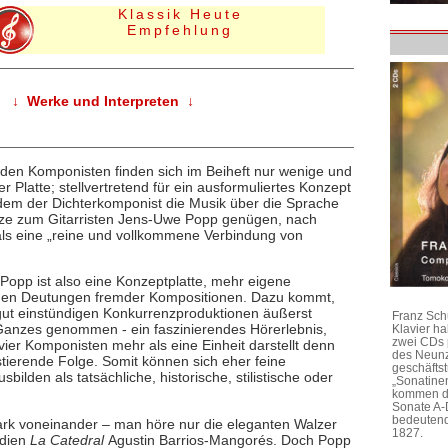
Klassik Heute
Empfehlung
↓ Werke und Interpreten ↓
 den Komponisten finden sich im Beiheft nur wenige und
 Platte; stellvertretend für ein ausformuliertes Konzept
n dem der Dichterkomponist die Musik über die Sprache
kizze zum Gitarristen Jens-Uwe Popp genügen, nach
ls eine „reine und vollkommene Verbindung von
Popp ist also eine Konzeptplatte, mehr eigene
enden Deutungen fremder Kompositionen. Dazu kommt,
gut einstündigen Konkurrenzproduktionen äußerst
Franz Sch
 Ganzes genommen - ein faszinierendes Hörerlebnis,
Klavier h
zwei CDs 
er Komponisten mehr als eine Einheit darstellt denn
des Neunz
ierende Folge. Somit können sich eher feine
geschäftst
ilden als tatsächliche, historische, stilistische oder
„Sonatine
kommen di
Sonate A-
bedeutend
ark voneinander – man höre nur die eleganten Walzer
1827.
udien
La Catedral
Agustin Barrios-Mangorés. Doch Popp