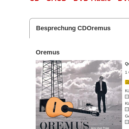
Besprechung CDOremus
Oremus
Q
1 
Kü
Kl
G