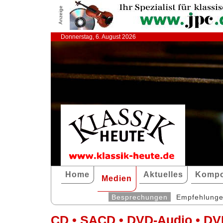
Anzeige
Donnerstag, 6. August 2026
Home
Aktuelles
Kompo
Medien
Besprechungen
Empfehlung
CD • SACD • DVD-Audio • DV