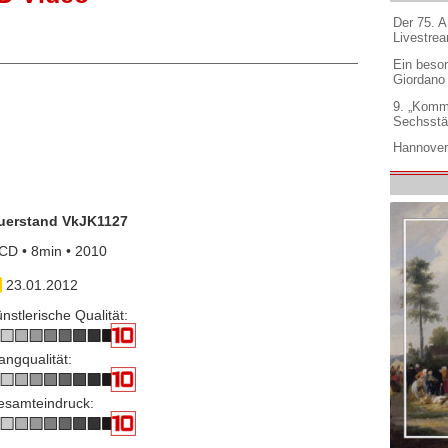
Der 75. 
Livestre
Ein beso
Giordano
9. „Komm
Sechsstä
Hannover
uerstand VkJK1127
CD • 8min • 2010
23.01.2012
nstlerische Qualität:
angqualität:
esamteindruck: