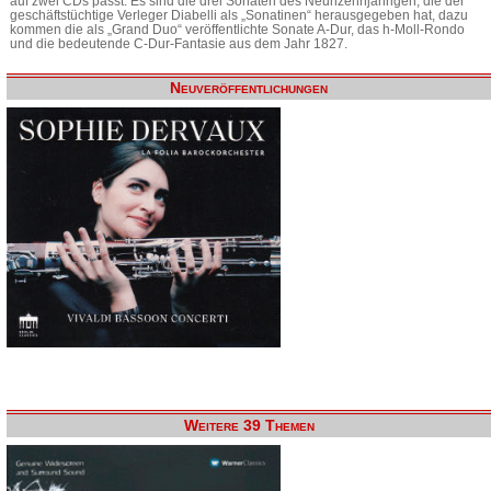
auf zwei CDs passt. Es sind die drei Sonaten des Neunzehnjährigen, die der
geschäftstüchtige Verleger Diabelli als „Sonatinen“ herausgegeben hat, dazu
kommen die als „Grand Duo“ veröffentlichte Sonate A-Dur, das h-Moll-Rondo
und die bedeutende C-Dur-Fantasie aus dem Jahr 1827.
Neuveröffentlichungen
Weitere 39 Themen