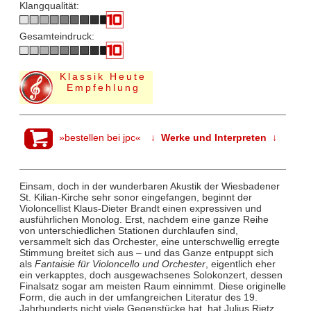
Klangqualität:
Gesamteindruck:
Klassik Heute
Empfehlung
»bestellen bei jpc«
↓ Werke und Interpreten ↓
Einsam, doch in der wunderbaren Akustik der Wiesbadener
St. Kilian-Kirche sehr sonor eingefangen, beginnt der
Violoncellist Klaus-Dieter Brandt einen expressiven und
ausführlichen Monolog. Erst, nachdem eine ganze Reihe
von unterschiedlichen Stationen durchlaufen sind,
versammelt sich das Orchester, eine unterschwellig erregte
Stimmung breitet sich aus – und das Ganze entpuppt sich
als
Fantaisie für Violoncello und Orchester
, eigentlich eher
ein verkapptes, doch ausgewachsenes Solokonzert, dessen
Finalsatz sogar am meisten Raum einnimmt. Diese originelle
Form, die auch in der umfangreichen Literatur des 19.
Jahrhunderts nicht viele Gegenstücke hat, hat Julius Rietz