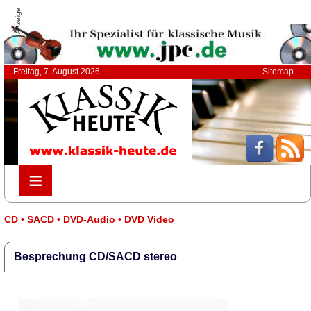
Anzeige
Freitag, 7. August 2026
Sitemap
≡
≡
CD • SACD • DVD-Audio • DVD Video
Besprechung CD/SACD stereo