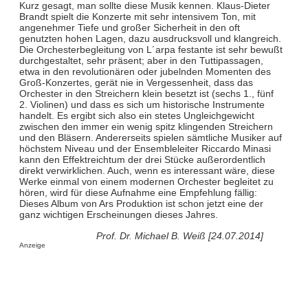
Kurz gesagt, man sollte diese Musik kennen. Klaus-Dieter
Brandt spielt die Konzerte mit sehr intensivem Ton, mit
angenehmer Tiefe und großer Sicherheit in den oft
genutzten hohen Lagen, dazu ausdrucksvoll und klangreich.
Die Orchesterbegleitung von L´arpa festante ist sehr bewußt
durchgestaltet, sehr präsent; aber in den Tuttipassagen,
etwa in den revolutionären oder jubelnden Momenten des
Groß-Konzertes, gerät nie in Vergessenheit, dass das
Orchester in den Streichern klein besetzt ist (sechs 1., fünf
2. Violinen) und dass es sich um historische Instrumente
handelt. Es ergibt sich also ein stetes Ungleichgewicht
zwischen den immer ein wenig spitz klingenden Streichern
und den Bläsern. Andererseits spielen sämtliche Musiker auf
höchstem Niveau und der Ensembleleiter Riccardo Minasi
kann den Effektreichtum der drei Stücke außerordentlich
direkt verwirklichen. Auch, wenn es interessant wäre, diese
Werke einmal von einem modernen Orchester begleitet zu
hören, wird für diese Aufnahme eine Empfehlung fällig:
Dieses Album von Ars Produktion ist schon jetzt eine der
ganz wichtigen Erscheinungen dieses Jahres.
Prof. Dr. Michael B. Weiß [24.07.2014]
Anzeige