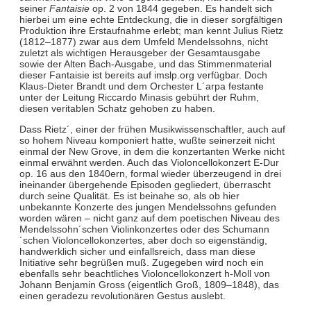
seiner
Fantaisie
op. 2 von 1844 gegeben. Es handelt sich
hierbei um eine echte Entdeckung, die in dieser sorgfältigen
Produktion ihre Erstaufnahme erlebt; man kennt Julius Rietz
(1812–1877) zwar aus dem Umfeld Mendelssohns, nicht
zuletzt als wichtigen Herausgeber der Gesamtausgabe
sowie der Alten Bach-Ausgabe, und das Stimmenmaterial
dieser Fantaisie ist bereits auf imslp.org verfügbar. Doch
Klaus-Dieter Brandt und dem Orchester L´arpa festante
unter der Leitung Riccardo Minasis gebührt der Ruhm,
diesen veritablen Schatz gehoben zu haben.
Dass Rietz´, einer der frühen Musikwissenschaftler, auch auf
so hohem Niveau komponiert hatte, wußte seinerzeit nicht
einmal der New Grove, in dem die konzertanten Werke nicht
einmal erwähnt werden. Auch das Violoncellokonzert E-Dur
op. 16 aus den 1840ern, formal wieder überzeugend in drei
ineinander übergehende Episoden gegliedert, überrascht
durch seine Qualität. Es ist beinahe so, als ob hier
unbekannte Konzerte des jungen Mendelssohns gefunden
worden wären – nicht ganz auf dem poetischen Niveau des
Mendelssohn´schen Violinkonzertes oder des Schumann
´schen Violoncellokonzertes, aber doch so eigenständig,
handwerklich sicher und einfallsreich, dass man diese
Initiative sehr begrüßen muß. Zugegeben wird noch ein
ebenfalls sehr beachtliches Violoncellokonzert h-Moll von
Johann Benjamin Gross (eigentlich Groß, 1809–1848), das
einen geradezu revolutionären Gestus auslebt.