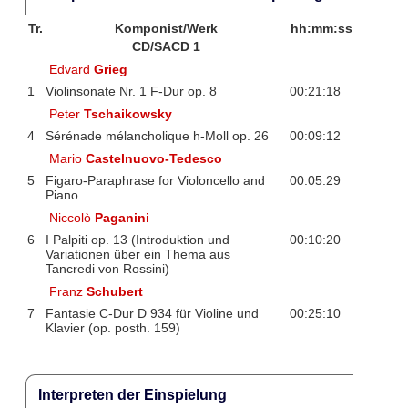
Tr.
Komponist/Werk
hh:mm:ss
CD/SACD 1
Edvard
Grieg
1
Violinsonate Nr. 1 F-Dur op. 8
00:21:18
Peter
Tschaikowsky
4
Sérénade mélancholique h-Moll op. 26
00:09:12
Mario
Castelnuovo-Tedesco
5
Figaro-Paraphrase for Violoncello and
00:05:29
Piano
Niccolò
Paganini
6
I Palpiti op. 13 (Introduktion und
00:10:20
Variationen über ein Thema aus
Tancredi von Rossini)
Franz
Schubert
7
Fantasie C-Dur D 934 für Violine und
00:25:10
Klavier (op. posth. 159)
Interpreten der Einspielung