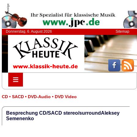
Anzeige
Donnerstag, 6. August 2026
Sitemap
≡
≡
CD • SACD • DVD-Audio • DVD Video
Besprechung CD/SACD stereo/surroundAleksey
Semenenko