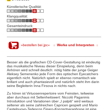
Künstlerische Qualität:
Klangqualität:
Gesamteindruck:
»bestellen bei jpc«
↓ Werke und Interpreten ↓
Besser als die grafischen CD-Cover-Gestaltung ist eindeutig
das musikalische Niveau dieser Einspielung, denn beim
Anhören wird schnell deutlich: nötig hätte der junge Geiger
Aleksey Semenenko jede Form des optischen Eyecatchers
eigentlich nicht. Natürlich spielt er ebenso romantisch wie
brillant und auch phantasievoll und natürlich steht ihm darin
seine Begleiterin Inna Firsova in nichts nach.
Zu hören ist Virtuosenrepertoire vom Feinsten, teilweise
aber durchaus mit Seltenheitswert: Niccolò Paganinis
Introduktion und Variationen über „I palpiti“ wird weitaus
seltener als seine zahlreichen Capricen gespielt und Mario
Castelnuovo-Tedescos
Figaro-Konzertparaphrase
ist eine