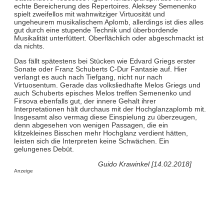
echte Bereicherung des Repertoires. Aleksey Semenenko
spielt zweifellos mit wahnwitziger Virtuosität und
ungeheurem musikalischem Aplomb, allerdings ist dies alles
gut durch eine stupende Technik und überbordende
Musikalität unterfüttert. Oberflächlich oder abgeschmackt ist
da nichts.
Das fällt spätestens bei Stücken wie Edvard Griegs erster
Sonate oder Franz Schuberts C-Dur Fantasie auf. Hier
verlangt es auch nach Tiefgang, nicht nur nach
Virtuosentum. Gerade das volksliedhafte Melos Griegs und
auch Schuberts episches Melos treffen Semenenko und
Firsova ebenfalls gut, der innere Gehalt ihrer
Interpretationen hält durchaus mit der Hochglanzaplomb mit.
Insgesamt also vermag diese Einspielung zu überzeugen,
denn abgesehen von wenigen Passagen, die ein
klitzekleines Bisschen mehr Hochglanz verdient hätten,
leisten sich die Interpreten keine Schwächen. Ein
gelungenes Debüt.
Guido Krawinkel [14.02.2018]
Anzeige