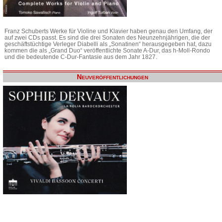
Franz Schuberts Werke für Violine und Klavier haben genau den Umfang, der
auf zwei CDs passt. Es sind die drei Sonaten des Neunzehnjährigen, die der
geschäftstüchtige Verleger Diabelli als „Sonatinen“ herausgegeben hat, dazu
kommen die als „Grand Duo“ veröffentlichte Sonate A-Dur, das h-Moll-Rondo
und die bedeutende C-Dur-Fantasie aus dem Jahr 1827.
Neuveröffentlichungen