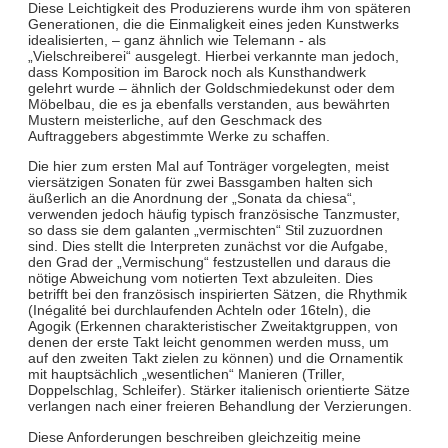
Diese Leichtigkeit des Produzierens wurde ihm von späteren
Generationen, die die Einmaligkeit eines jeden Kunstwerks
idealisierten, – ganz ähnlich wie Telemann - als
„Vielschreiberei“ ausgelegt. Hierbei verkannte man jedoch,
dass Komposition im Barock noch als Kunsthandwerk
gelehrt wurde – ähnlich der Goldschmiedekunst oder dem
Möbelbau, die es ja ebenfalls verstanden, aus bewährten
Mustern meisterliche, auf den Geschmack des
Auftraggebers abgestimmte Werke zu schaffen.
Die hier zum ersten Mal auf Tonträger vorgelegten, meist
viersätzigen Sonaten für zwei Bassgamben halten sich
äußerlich an die Anordnung der „Sonata da chiesa“,
verwenden jedoch häufig typisch französische Tanzmuster,
so dass sie dem galanten „vermischten“ Stil zuzuordnen
sind. Dies stellt die Interpreten zunächst vor die Aufgabe,
den Grad der „Vermischung“ festzustellen und daraus die
nötige Abweichung vom notierten Text abzuleiten. Dies
betrifft bei den französisch inspirierten Sätzen, die Rhythmik
(Inégalité bei durchlaufenden Achteln oder 16teln), die
Agogik (Erkennen charakteristischer Zweitaktgruppen, von
denen der erste Takt leicht genommen werden muss, um
auf den zweiten Takt zielen zu können) und die Ornamentik
mit hauptsächlich „wesentlichen“ Manieren (Triller,
Doppelschlag, Schleifer). Stärker italienisch orientierte Sätze
verlangen nach einer freieren Behandlung der Verzierungen.
Diese Anforderungen beschreiben gleichzeitig meine