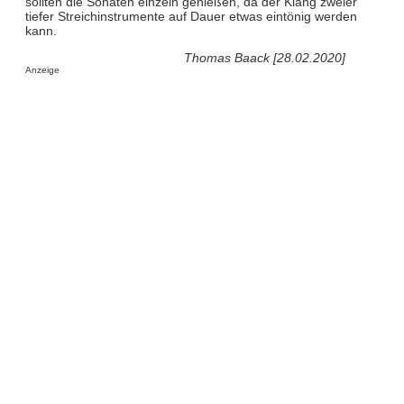
sollten die Sonaten einzeln genießen, da der Klang zweier
tiefer Streichinstrumente auf Dauer etwas eintönig werden
kann.
Thomas Baack [28.02.2020]
Anzeige