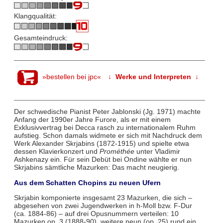
Klangqualität:
Gesamteindruck:
»bestellen bei jpc«
↓ Werke und Interpreten ↓
Der schwedische Pianist Peter Jablonski (Jg. 1971) machte
Anfang der 1990er Jahre Furore, als er mit einem
Exklusivvertrag bei Decca rasch zu internationalem Ruhm
aufstieg. Schon damals widmete er sich mit Nachdruck dem
Werk Alexander Skrjabins (1872-1915) und spielte etwa
dessen Klavierkonzert und
Prométhée
unter Vladimir
Ashkenazy ein. Für sein Debüt bei Ondine wählte er nun
Skrjabins sämtliche Mazurken: Das macht neugierig.
Aus dem Schatten Chopins zu neuen Ufern
Skrjabin komponierte insgesamt 23 Mazurken, die sich –
abgesehen von zwei Jugendwerken in h-Moll bzw. F-Dur
(ca. 1884-86) – auf drei Opusnummern verteilen: 10
Mazurken op. 3 (1888-90), weitere neun (op. 25) rund ein