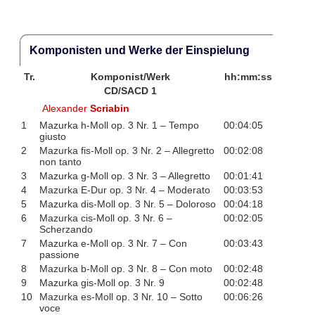
Komponisten und Werke der Einspielung
Tr.
Komponist/Werk
hh:mm:ss
CD/SACD 1
Alexander
Scriabin
1
Mazurka h-Moll op. 3 Nr. 1 – Tempo
00:04:05
giusto
2
Mazurka fis-Moll op. 3 Nr. 2 – Allegretto
00:02:08
non tanto
3
Mazurka g-Moll op. 3 Nr. 3 – Allegretto
00:01:41
4
Mazurka E-Dur op. 3 Nr. 4 – Moderato
00:03:53
5
Mazurka dis-Moll op. 3 Nr. 5 – Doloroso
00:04:18
6
Mazurka cis-Moll op. 3 Nr. 6 –
00:02:05
Scherzando
7
Mazurka e-Moll op. 3 Nr. 7 – Con
00:03:43
passione
8
Mazurka b-Moll op. 3 Nr. 8 – Con moto
00:02:48
9
Mazurka gis-Moll op. 3 Nr. 9
00:02:48
10
Mazurka es-Moll op. 3 Nr. 10 – Sotto
00:06:26
voce