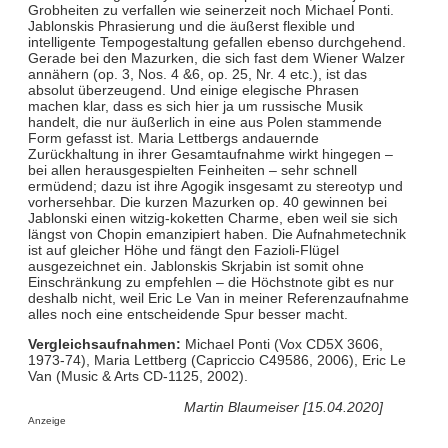
Grobheiten zu verfallen wie seinerzeit noch Michael Ponti.
Jablonskis Phrasierung und die äußerst flexible und
intelligente Tempogestaltung gefallen ebenso durchgehend.
Gerade bei den Mazurken, die sich fast dem Wiener Walzer
annähern (op. 3, Nos. 4 &6, op. 25, Nr. 4 etc.), ist das
absolut überzeugend. Und einige elegische Phrasen
machen klar, dass es sich hier ja um russische Musik
handelt, die nur äußerlich in eine aus Polen stammende
Form gefasst ist. Maria Lettbergs andauernde
Zurückhaltung in ihrer Gesamtaufnahme wirkt hingegen –
bei allen herausgespielten Feinheiten – sehr schnell
ermüdend; dazu ist ihre Agogik insgesamt zu stereotyp und
vorhersehbar. Die kurzen Mazurken op. 40 gewinnen bei
Jablonski einen witzig-koketten Charme, eben weil sie sich
längst von Chopin emanzipiert haben. Die Aufnahmetechnik
ist auf gleicher Höhe und fängt den Fazioli-Flügel
ausgezeichnet ein. Jablonskis Skrjabin ist somit ohne
Einschränkung zu empfehlen – die Höchstnote gibt es nur
deshalb nicht, weil Eric Le Van in meiner Referenzaufnahme
alles noch eine entscheidende Spur besser macht.
Vergleichsaufnahmen:
Michael Ponti (Vox CD5X 3606,
1973-74), Maria Lettberg (Capriccio C49586, 2006), Eric Le
Van (Music & Arts CD-1125, 2002).
Martin Blaumeiser [15.04.2020]
Anzeige