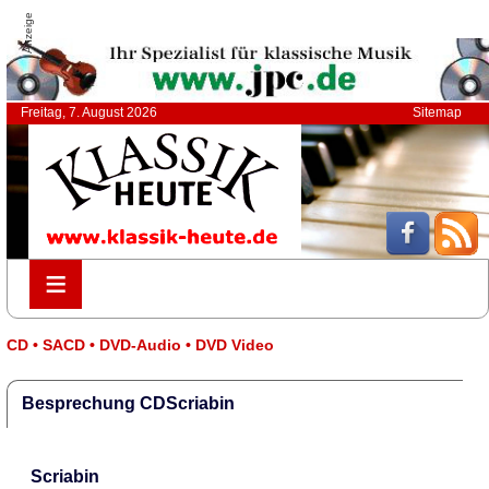
Anzeige
Freitag, 7. August 2026
Sitemap
≡
≡
CD • SACD • DVD-Audio • DVD Video
Besprechung CDScriabin
Scriabin