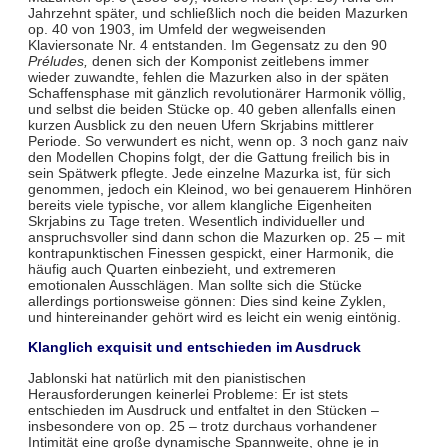
Jahrzehnt später, und schließlich noch die beiden Mazurken
op. 40 von 1903, im Umfeld der wegweisenden
Klaviersonate Nr. 4 entstanden. Im Gegensatz zu den 90
Préludes,
denen sich der Komponist zeitlebens immer
wieder zuwandte, fehlen die Mazurken also in der späten
Schaffensphase mit gänzlich revolutionärer Harmonik völlig,
und selbst die beiden Stücke op. 40 geben allenfalls einen
kurzen Ausblick zu den neuen Ufern Skrjabins mittlerer
Periode. So verwundert es nicht, wenn op. 3 noch ganz naiv
den Modellen Chopins folgt, der die Gattung freilich bis in
sein Spätwerk pflegte. Jede einzelne Mazurka ist, für sich
genommen, jedoch ein Kleinod, wo bei genauerem Hinhören
bereits viele typische, vor allem klangliche Eigenheiten
Skrjabins zu Tage treten. Wesentlich individueller und
anspruchsvoller sind dann schon die Mazurken op. 25 – mit
kontrapunktischen Finessen gespickt, einer Harmonik, die
häufig auch Quarten einbezieht, und extremeren
emotionalen Ausschlägen. Man sollte sich die Stücke
allerdings portionsweise gönnen: Dies sind keine Zyklen,
und hintereinander gehört wird es leicht ein wenig eintönig.
Klanglich exquisit und entschieden im Ausdruck
Jablonski hat natürlich mit den pianistischen
Herausforderungen keinerlei Probleme: Er ist stets
entschieden im Ausdruck und entfaltet in den Stücken –
insbesondere von op. 25 – trotz durchaus vorhandener
Intimität eine große dynamische Spannweite, ohne je in