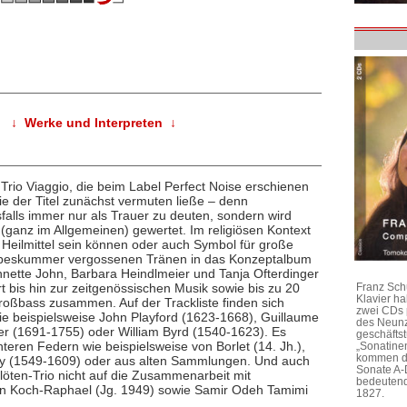
↓ Werke und Interpreten ↓
Trio Viaggio, die beim Label Perfect Noise erschienen
wie der Titel zunächst vermuten ließe – denn
sfalls immer nur als Trauer zu deuten, sondern wird
 (ganz im Allgemeinen) gewertet. Im religiösen Kontext
Heilmittel sein können oder auch Symbol für große
Liebeskummer vergossenen Tränen in das Konzeptalbum
 Annette John, Barbara Heindlmeier und Tanja Ofterdinger
bis hin zur zeitgenössischen Musik sowie bis zu 20
Franz Sch
Klavier h
roßbass zusammen. Auf der Trackliste finden sich
zwei CDs 
ie beispielsweise John Playford (1623-1668), Guillaume
des Neunz
r (1691-1755) oder William Byrd (1540-1623). Es
geschäftst
eren Federn wie beispielsweise von Borlet (14. Jh.),
„Sonatine
kommen di
oy (1549-1609) oder aus alten Sammlungen. Und auch
Sonate A-
kflöten-Trio nicht auf die Zusammenarbeit mit
bedeutend
win Koch-Raphael (Jg. 1949) sowie Samir Odeh Tamimi
1827.