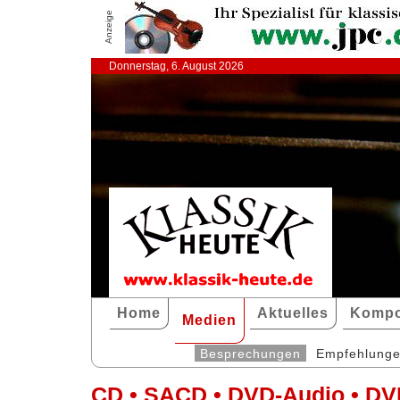
Anzeige
Donnerstag, 6. August 2026
Home
Aktuelles
Kompo
Medien
Besprechungen
Empfehlung
CD • SACD • DVD-Audio • DV