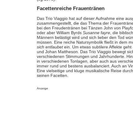
Facettenreiche Frauentränen
Das Trio Viaggio hat auf dieser Aufnahme eine a
zusammengestellt, die das Thema der Frauentränen
bei den Freudentränen bei Tänzen John von Playf
oder aber William Byrds
Susanne fayre
, die bibli
Männern belästigt wird und sich lieber den Tod wün
müssen. Eine reiche Natursymbolik fließt in dem m
sich entlaubet
ein. Um etwas subtilere Affekte geht
und Johan Mattheson. Das Trio Viaggio bewegt sic
verschiedenen Stimmungen und Jahrhunderte. Hinz
in verschiedenen Tonlagen, aber auch aus verschi
immer rund und bestens ausbalanciert. Auch an Virt
Eine vielseitige und kluge musikalische Reise dur
seinen Facetten.
Anzeige