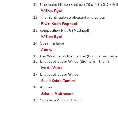
11
Une jeune fillette (Fantasie 29 & 30 à 3, 32 & 3
William
Byrd
12
The nightingale so pleasant and so gay
Erwin
Koch-Raphael
13
composition Nr. 76 (Madrigal)
William
Byrd
14
Susanna fayre
Anon.
15
Der Wald hat sich entlaubet (Lochhamer Liede
16
Entlaubet ist der Walde (Bicinium - Trium)
Ivo de
Vento
17
Entlaubet ist der Walde
Samir
Odeh-Tamimi
18
Ahínnu
Johann
Mattheson
19
Sonate g-Moll op. 1 Nr. 3