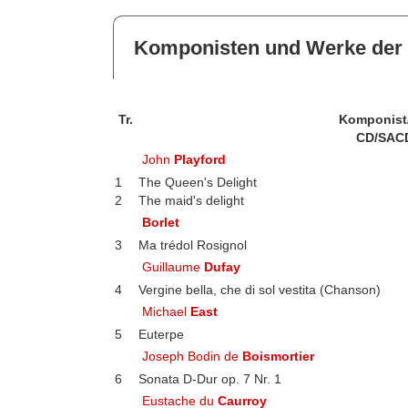
Komponisten und Werke der 
Tr.
Komponist
CD/SAC
John
Playford
1
The Queen's Delight
2
The maid's delight
Borlet
3
Ma trédol Rosignol
Guillaume
Dufay
4
Vergine bella, che di sol vestita (Chanson)
Michael
East
5
Euterpe
Joseph Bodin de
Boismortier
6
Sonata D-Dur op. 7 Nr. 1
Eustache du
Caurroy