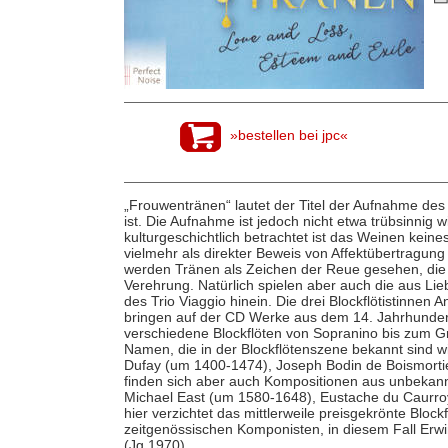
»bestellen bei jpc«
„Frouwentränen“ lautet der Titel der Aufnahme des 
ist. Die Aufnahme ist jedoch nicht etwa trübsinnig 
kulturgeschichtlich betrachtet ist das Weinen keine
vielmehr als direkter Beweis von Affektübertragung
werden Tränen als Zeichen der Reue gesehen, die 
Verehrung. Natürlich spielen aber auch die aus 
des Trio Viaggio hinein. Die drei Blockflötistinnen
bringen auf der CD Werke aus dem 14. Jahrhundert 
verschiedene Blockflöten von Sopranino bis zum G
Namen, die in der Blockflötenszene bekannt sind w
Dufay (um 1400-1474), Joseph Bodin de Boismortie
finden sich aber auch Kompositionen aus unbekannt
Michael East (um 1580-1648), Eustache du Caurr
hier verzichtet das mittlerweile preisgekrönte Bloc
zeitgenössischen Komponisten, in diesem Fall Er
(Jg.1970).