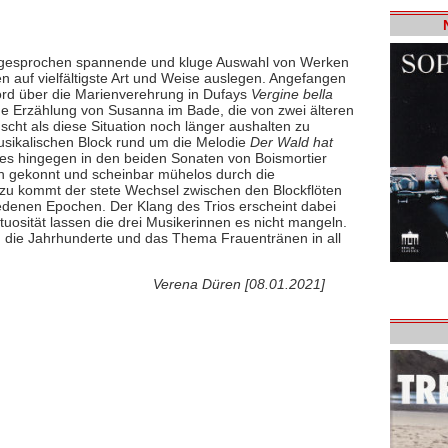
usgesprochen spannende und kluge Auswahl von Werken
 auf vielfältigste Art und Weise auslegen. Angefangen
ord über die Marienverehrung in Dufays
Vergine bella
sche Erzählung von Susanna im Bade, die von zwei älteren
scht als diese Situation noch länger aushalten zu
usikalischen Block rund um die Melodie
Der Wald hat
 es hingegen in den beiden Sonaten von Boismortier
h gekonnt und scheinbar mühelos durch die
u kommt der stete Wechsel zwischen den Blockflöten
edenen Epochen. Der Klang des Trios erscheint dabei
uosität lassen die drei Musikerinnen es nicht mangeln.
ch die Jahrhunderte und das Thema Frauentränen in all
Verena Düren [08.01.2021]