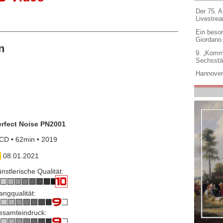
Der 75. 
Livestre
Ein beso
Giordano
n
9. „Komm
Sechsstä
Hannover
erfect Noise PN2001
CD • 62min • 2019
08.01.2021
nstlerische Qualität:
angqualität:
esamteindruck: