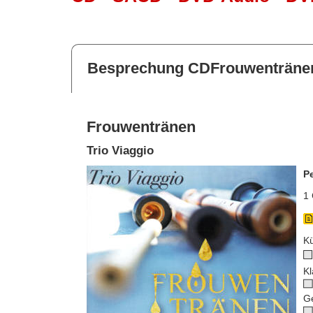
Besprechung CDFrouwenträne
Frouwentränen
Trio Viaggio
P
1 
Kü
Kl
G