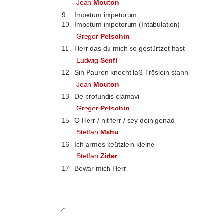
Jean
Mouton
9
Impetum impetorum
10
Impetum impetorum (Intabulation)
Gregor
Petschin
11
Herr das du mich so gestürtzet hast
Ludwig
Senfl
12
Sih Pauren knecht laß Tröslein stahn
Jean
Mouton
13
De profundis clamavi
Gregor
Petschin
15
O Herr / nit ferr / sey dein genad
Steffan
Mahu
16
Ich armes keützlein kleine
Steffan
Zirler
17
Bewar mich Herr