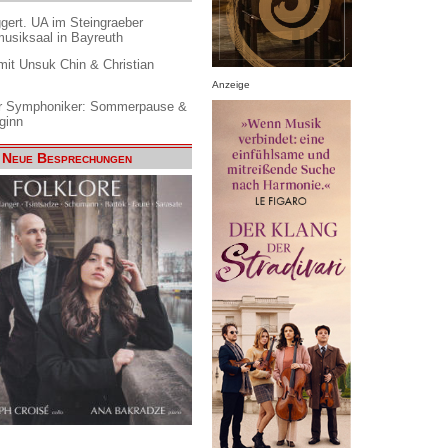
gert. UA im Steingraeber
siksaal in Bayreuth
it Unsuk Chin & Christian
Anzeige
 Symphoniker: Sommerpause &
ginn
Neue Besprechungen