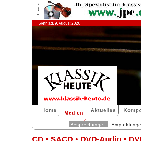
Anzeige
Sonntag, 9. August 2026
Home
Aktuelles
Kompo
Medien
Besprechungen
Empfehlung
CD • SACD • DVD-Audio • DV