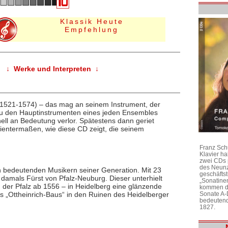
Klassik Heute
Empfehlung
↓ Werke und Interpreten ↓
1521-1574) – das mag an seinem Instrument, der
s zu den Hauptinstrumenten eines jeden Ensembles
ell an Bedeutung verlor. Spätestens dann geriet
entermaßen, wie diese CD zeigt, die seinem
Franz Sch
Klavier h
zwei CDs 
des Neunz
 bedeutenden Musikern seiner Generation. Mit 23
geschäftst
, damals Fürst von Pfalz-Neuburg. Dieser unterhielt
„Sonatine
 der Pfalz ab 1556 – in Heidelberg eine glänzende
kommen di
Sonate A-
s „Ottheinrich-Baus“ in den Ruinen des Heidelberger
bedeutend
1827.