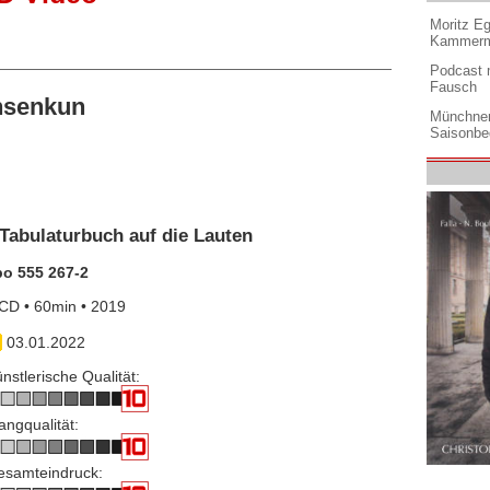
Moritz Eg
Kammermu
Podcast m
Fausch
hsenkun
Münchner
Saisonbe
Tabulaturbuch auf die Lauten
po 555 267-2
CD • 60min • 2019
03.01.2022
nstlerische Qualität:
angqualität:
esamteindruck: