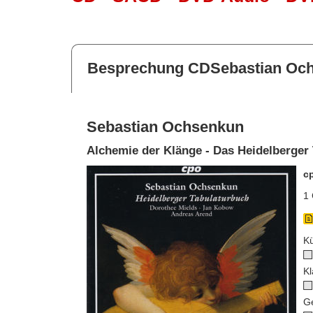
Besprechung CDSebastian Oc
Sebastian Ochsenkun
Alchemie der Klänge - Das Heidelberger 
c
1 
Kü
Kl
G