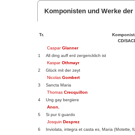
Komponisten und Werke der 
Tr.
Komponist
CD/SAC
Caspar
Glanner
1
All ding auff erd zergencklich ist
Kaspar
Othmayr
2
Glück mit der zeyt
Nicolas
Gombert
3
Sancta Maria
Thomas
Crecquillon
4
Ung gay bergiere
Anon.
5
Si pur ti guardo
Josquin
Desprez
6
Inviolata, integra et casta es, Maria (Motette, 