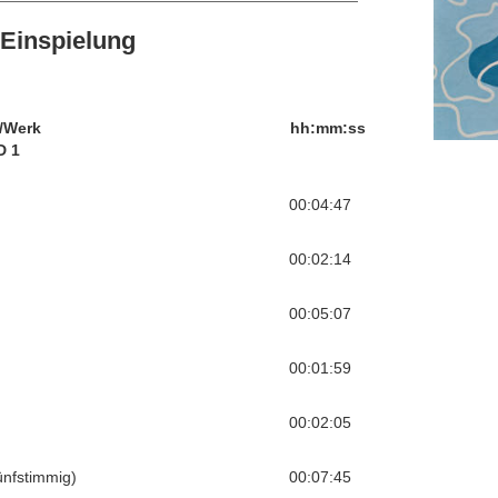
Einspielung
/Werk
hh:mm:ss
D 1
00:04:47
00:02:14
00:05:07
00:01:59
00:02:05
fünfstimmig)
00:07:45