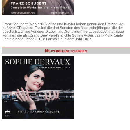
Franz Schuberts Werke für Violine und Klavier haben genau den Umfang, der
auf zwei CDs passt. Es sind die drei Sonaten des Neunzehnjährigen, die der
geschäftstüchtige Verleger Diabelli als „Sonatinen“ herausgegeben hat, dazu
kommen die als „Grand Duo“ veröffentlichte Sonate A-Dur, das h-Moll-Rondo
und die bedeutende C-Dur-Fantasie aus dem Jahr 1827.
Neuveröffentlichungen