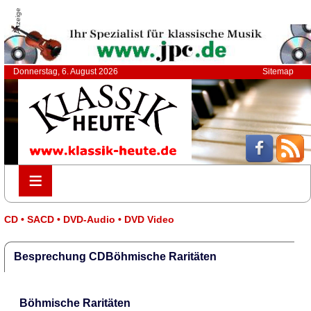
Anzeige
Donnerstag, 6. August 2026
Sitemap
≡
≡
CD • SACD • DVD-Audio • DVD Video
Besprechung CDBöhmische Raritäten
Böhmische Raritäten