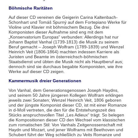
Böhmische Raritäten
Auf dieser CD vereinen die Geigerin Carina Kaltenbach-
Schonhart und Tomáš Spurný auf dem Fortepiano Werke für
Violine und Klavier mit böhmischem Bezug. Die drei
Komponisten dieser Aufnahme sind eng mit dem
„Konservatorium Europas“ verbunden: Allerdings hat nur
Johann Baptist Vanhal (1739-1813) die Musik zu seinem
Beruf gemacht – Joseph Wolfram (1789-1839) und Wenzel
Heinrich Veit (1806-1864) machten indessen Karriere als
Juristen und Beamte im österreichsch-böhmischen
Staatsdienst und übten die Musik nicht als Hauptberuf aus;
dennoch sind sie durchaus begabte Komponisten, wie ihre
Werke auf dieser CD zeigen.
Kammermusik dreier Generationen
Von Vanhal, dem Generationsgenossen Joseph Haydns,
und seinem 50 Jahre jüngeren Kollegen Wolfram erklingen
jeweils zwei Sonaten; Wenzel Heinrich Veit, 1806 geboren
und der jüngste Komponist dieser CD, ist mit einer Romanze
in d-Moll vertreten, die den für die Entstehungszeit des
Stücks anspruchsvollen Titel „Les Adieux“ trägt. So belegen
die Kompositionen dieser CD den Wechsel vom klassischen
zum romatischen Stil: Von Vanhals Zeitgenossenschaft mit
Haydn und Mozart, und jener Wolframs mit Beethoven und
Schubert führt der Weg schließlich zu Veits Romanze und