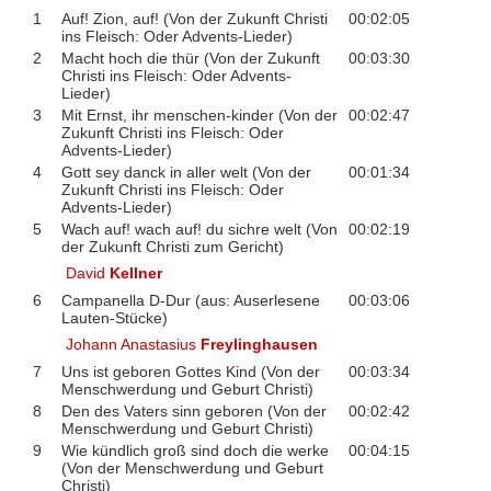
1
Auf! Zion, auf! (Von der Zukunft Christi
00:02:05
ins Fleisch: Oder Advents-Lieder)
2
Macht hoch die thür (Von der Zukunft
00:03:30
Christi ins Fleisch: Oder Advents-
Lieder)
3
Mit Ernst, ihr menschen-kinder (Von der
00:02:47
Zukunft Christi ins Fleisch: Oder
Advents-Lieder)
4
Gott sey danck in aller welt (Von der
00:01:34
Zukunft Christi ins Fleisch: Oder
Advents-Lieder)
5
Wach auf! wach auf! du sichre welt (Von
00:02:19
der Zukunft Christi zum Gericht)
David
Kellner
6
Campanella D-Dur (aus: Auserlesene
00:03:06
Lauten-Stücke)
Johann Anastasius
Freylinghausen
7
Uns ist geboren Gottes Kind (Von der
00:03:34
Menschwerdung und Geburt Christi)
8
Den des Vaters sinn geboren (Von der
00:02:42
Menschwerdung und Geburt Christi)
9
Wie kündlich groß sind doch die werke
00:04:15
(Von der Menschwerdung und Geburt
Christi)