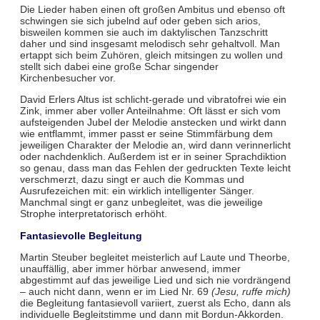
Die Lieder haben einen oft großen Ambitus und ebenso oft
schwingen sie sich jubelnd auf oder geben sich arios,
bisweilen kommen sie auch im daktylischen Tanzschritt
daher und sind insgesamt melodisch sehr gehaltvoll. Man
ertappt sich beim Zuhören, gleich mitsingen zu wollen und
stellt sich dabei eine große Schar singender
Kirchenbesucher vor.
David Erlers Altus ist schlicht-gerade und vibratofrei wie ein
Zink, immer aber voller Anteilnahme: Oft lässt er sich vom
aufsteigenden Jubel der Melodie anstecken und wirkt dann
wie entflammt, immer passt er seine Stimmfärbung dem
jeweiligen Charakter der Melodie an, wird dann verinnerlicht
oder nachdenklich. Außerdem ist er in seiner Sprachdiktion
so genau, dass man das Fehlen der gedruckten Texte leicht
verschmerzt, dazu singt er auch die Kommas und
Ausrufezeichen mit: ein wirklich intelligenter Sänger.
Manchmal singt er ganz unbegleitet, was die jeweilige
Strophe interpretatorisch erhöht.
Fantasievolle Begleitung
Martin Steuber begleitet meisterlich auf Laute und Theorbe,
unauffällig, aber immer hörbar anwesend, immer
abgestimmt auf das jeweilige Lied und sich nie vordrängend
– auch nicht dann, wenn er im Lied Nr. 69
(Jesu, ruffe mich)
die Begleitung fantasievoll variiert, zuerst als Echo, dann als
individuelle Begleitstimme und dann mit Bordun-Akkorden.