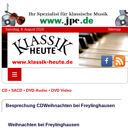
Anzeige
Samstag, 8. August 2026
Sitemap
≡
≡
CD • SACD • DVD-Audio • DVD Video
Besprechung CDWeihnachten bei Freylinghausen
Weihnachten bei Freylinghausen