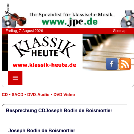
Anzeige
Freitag, 7. August 2026
Sitemap
≡
≡
CD • SACD • DVD-Audio • DVD Video
Besprechung CDJoseph Bodin de Boismortier
Joseph Bodin de Boismortier