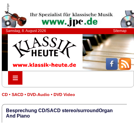
Anzeige
Samstag, 8. August 2026
Sitemap
≡
≡
CD • SACD • DVD-Audio • DVD Video
Besprechung CD/SACD stereo/surroundOrgan
And Piano