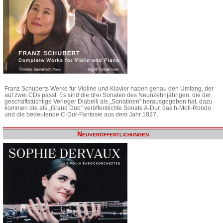
Franz Schuberts Werke für Violine und Klavier haben genau den Umfang, der
auf zwei CDs passt. Es sind die drei Sonaten des Neunzehnjährigen, die der
geschäftstüchtige Verleger Diabelli als „Sonatinen“ herausgegeben hat, dazu
kommen die als „Grand Duo“ veröffentlichte Sonate A-Dur, das h-Moll-Rondo
und die bedeutende C-Dur-Fantasie aus dem Jahr 1827.
Neuveröffentlichungen