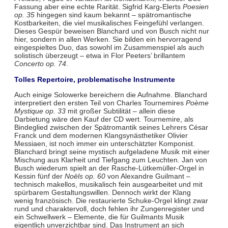
Fassung aber eine echte Rarität. Sigfrid Karg-Elerts
Poesien
op. 35
hingegen sind kaum bekannt – spätromantische
Kostbarkeiten, die viel musikalisches Feingefühl verlangen.
Dieses Gespür beweisen Blanchard und von Busch nicht nur
hier, sondern in allen Werken. Sie bilden ein hervorragend
eingespieltes Duo, das sowohl im Zusammenspiel als auch
solistisch überzeugt – etwa in Flor Peeters’ brillantem
Concerto op. 74
.
Tolles Repertoire, problematische Instrumente
Auch einige Solowerke bereichern die Aufnahme. Blanchard
interpretiert den ersten Teil von Charles Tournemires
Poème
Mystique op. 33
mit großer Subtilität – allein diese
Darbietung wäre den Kauf der CD wert. Tournemire, als
Bindeglied zwischen der Spätromantik seines Lehrers César
Franck und dem modernen Klangsynästhetiker Olivier
Messiaen, ist noch immer ein unterschätzter Komponist.
Blanchard bringt seine mystisch aufgeladene Musik mit einer
Mischung aus Klarheit und Tiefgang zum Leuchten. Jan von
Busch wiederum spielt an der Rasche-Lütkemüller-Orgel in
Kessin fünf der
Noëls op. 60
von Alexandre Guilmant –
technisch makellos, musikalisch fein ausgearbeitet und mit
spürbarem Gestaltungswillen. Dennoch wirkt der Klang
wenig französisch. Die restaurierte Schuke-Orgel klingt zwar
rund und charaktervoll, doch fehlen ihr Zungenregister und
ein Schwellwerk – Elemente, die für Guilmants Musik
eigentlich unverzichtbar sind. Das Instrument an sich