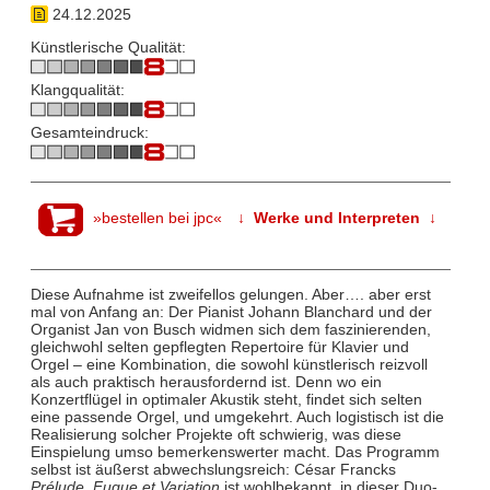
24.12.2025
Künstlerische Qualität:
Klangqualität:
Gesamteindruck:
»bestellen bei jpc«
↓ Werke und Interpreten ↓
Diese Aufnahme ist zweifellos gelungen. Aber…. aber erst
mal von Anfang an: Der Pianist Johann Blanchard und der
Organist Jan von Busch widmen sich dem faszinierenden,
gleichwohl selten gepflegten Repertoire für Klavier und
Orgel – eine Kombination, die sowohl künstlerisch reizvoll
als auch praktisch herausfordernd ist. Denn wo ein
Konzertflügel in optimaler Akustik steht, findet sich selten
eine passende Orgel, und umgekehrt. Auch logistisch ist die
Realisierung solcher Projekte oft schwierig, was diese
Einspielung umso bemerkenswerter macht. Das Programm
selbst ist äußerst abwechslungsreich: César Francks
Prélude, Fugue et Variation
ist wohlbekannt, in dieser Duo-