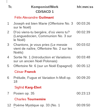
Tr.
Komponist/Werk
hh:mm:ss
CD/SACD 1
Félix Alexandre
Guilmant
1
Joseph est bien Marie (Offertoire No. 3
00:03:26
sur le Noël)
2
D'où viens-tu bergère, d'où viens tu?
00:02:39
(Languedocien, Communion No. 3 sur
le Noël)
3
Chantons, je vous pries (Le messie
00:03:02
vient de naître, Offertoire No. 2 sur les
Noëls)
4
Sortie Nr. 1 (Introduction et Variations
00:03:48
sur un ancien Noël Polonais)
5
Offertoire Nr. 6 (sur un Noël Espagnol)
00:05:12
César
Franck
6
Prélude, Fugue et Variation h-Moll op.
00:09:20
18
Sigfrid
Karg-Elert
7
Posien op. 35
00:23:13
Charles
Tournemire
12
Poème Mystique op. 33 (No. 1
00:09:50