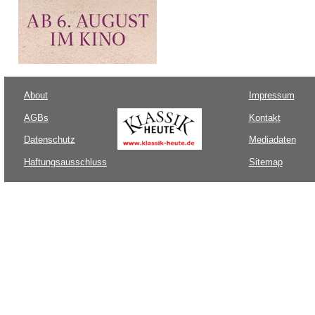
About
Impressum
AGBs
Kontakt
Datenschutz
Mediadaten
Haftungsausschluss
Sitemap