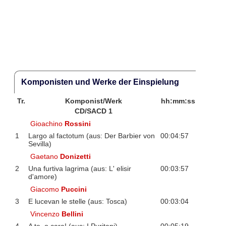
Komponisten und Werke der Einspielung
Tr.
Komponist/Werk
hh:mm:ss
CD/SACD 1
Gioachino
Rossini
1
Largo al factotum (aus: Der Barbier von
00:04:57
Sevilla)
Gaetano
Donizetti
2
Una furtiva lagrima (aus: L' elisir
00:03:57
d'amore)
Giacomo
Puccini
3
E lucevan le stelle (aus: Tosca)
00:03:04
Vincenzo
Bellini