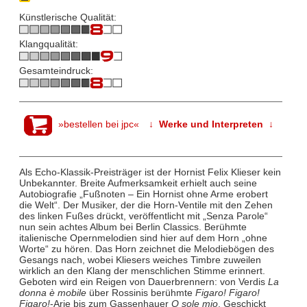
Künstlerische Qualität:
Klangqualität:
Gesamteindruck:
»bestellen bei jpc«
↓ Werke und Interpreten ↓
Als Echo-Klassik-Preisträger ist der Hornist Felix Klieser kein
Unbekannter. Breite Aufmerksamkeit erhielt auch seine
Autobiografie „Fußnoten – Ein Hornist ohne Arme erobert
die Welt“. Der Musiker, der die Horn-Ventile mit den Zehen
des linken Fußes drückt, veröffentlicht mit „Senza Parole“
nun sein achtes Album bei Berlin Classics. Berühmte
italienische Opernmelodien sind hier auf dem Horn „ohne
Worte“ zu hören. Das Horn zeichnet die Melodiebögen des
Gesangs nach, wobei Kliesers weiches Timbre zuweilen
wirklich an den Klang der menschlichen Stimme erinnert.
Geboten wird ein Reigen von Dauerbrennern: von Verdis
La
donna è mobile
über Rossinis berühmte
Figaro! Figaro!
Figaro!
-Arie bis zum Gassenhauer
O sole mio
. Geschickt