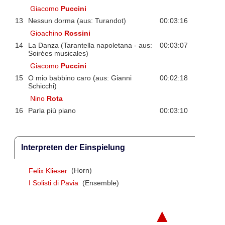
Giacomo
Puccini
13
Nessun dorma (aus: Turandot)
00:03:16
Gioachino
Rossini
14
La Danza (Tarantella napoletana - aus:
00:03:07
Soirées musicales)
Giacomo
Puccini
15
O mio babbino caro (aus: Gianni
00:02:18
Schicchi)
Nino
Rota
16
Parla più piano
00:03:10
Interpreten der Einspielung
Felix Klieser
(Horn)
I Solisti di Pavia
(Ensemble)
▲