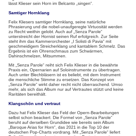
lässt Klieser sein Horn im Belcanto „singen“.
Samtiger Hornklang
Felix Kliesers samtiger Hornklang, seine natürliche
Phrasierung und die nobel-unaufgeregte Virtuosität werden
zu Recht weithin gelobt. Auch auf „Senza Parole“
unterstreicht der Hornist seinen Ruf erfolgreich. Zur Seite
steht ihm das Kammerorchester „I Solisti di Pavia“ mit
geschmeidigem Streicherklang und kantablem Schmelz. Das
Ergebnis ist ein Ohrenschmaus zum Schwärmen,
Dahinschmelzen, Mitsummen.
Mit „Senza Parole“ reiht sich Felix Klieser in die bewährte
Praxis ein, Opernarien auf Soloinstrumente zu übertragen.
Auch unter Blechbläsern ist es beliebt, mit dem Instrument
die menschliche Stimme zu ersetzen. Das Konzept von
„Senza Parole“ wirkt daher recht nicht überraschend. Umso
mehr, als sich das Album nur auf Vertrautes stützt und keine
Raritäten bereithält.
Klangschön und vertraut
Dazu hat Felix Klieser das Feld der Opern-Bearbeitungen
selbst schon beackert. Die Formel von „Senza Parole“
beruht auf derselben Grundidee wie bereits sein Album
„Baroque Arias for Horn“, das 2021 in die Top 10 der
deutschen Pop-Charts vordrang. Mit „Senza Parole“ liefert