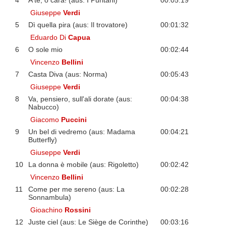
4
A te, o cara! (aus: I Puritani)
00:05:19
Giuseppe
Verdi
5
Dì quella pira (aus: Il trovatore)
00:01:32
Eduardo Di
Capua
6
O sole mio
00:02:44
Vincenzo
Bellini
7
Casta Diva (aus: Norma)
00:05:43
Giuseppe
Verdi
8
Va, pensiero, sull'ali dorate (aus:
00:04:38
Nabucco)
Giacomo
Puccini
9
Un bel di vedremo (aus: Madama
00:04:21
Butterfly)
Giuseppe
Verdi
10
La donna è mobile (aus: Rigoletto)
00:02:42
Vincenzo
Bellini
11
Come per me sereno (aus: La
00:02:28
Sonnambula)
Gioachino
Rossini
12
Juste ciel (aus: Le Siège de Corinthe)
00:03:16