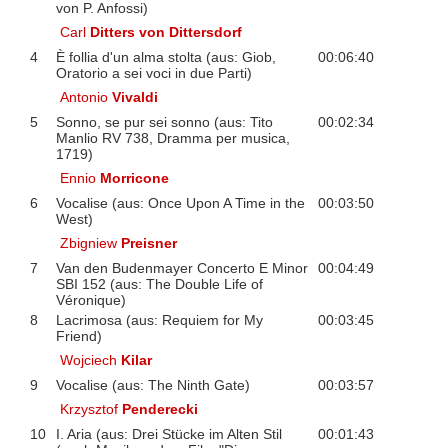
von P. Anfossi)
Carl
Ditters von Dittersdorf
4
È follia d'un alma stolta (aus: Giob,
00:06:40
Oratorio a sei voci in due Parti)
Antonio
Vivaldi
5
Sonno, se pur sei sonno (aus: Tito
00:02:34
Manlio RV 738, Dramma per musica,
1719)
Ennio
Morricone
6
Vocalise (aus: Once Upon A Time in the
00:03:50
West)
Zbigniew
Preisner
7
Van den Budenmayer Concerto E Minor
00:04:49
SBI 152 (aus: The Double Life of
Véronique)
8
Lacrimosa (aus: Requiem for My
00:03:45
Friend)
Wojciech
Kilar
9
Vocalise (aus: The Ninth Gate)
00:03:57
Krzysztof
Penderecki
10
I. Aria (aus: Drei Stücke im Alten Stil
00:01:43