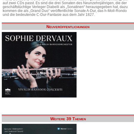
auf zwei CDs passt. Es sind die drei Sonaten des Neunzehnjährigen, die der
geschäftstüchtige Verleger Diabelli als „Sonatinen“ herausgegeben hat, dazu
kommen die als „Grand Duo“ veröffentlichte Sonate A-Dur, das h-Moll-Rondo
und die bedeutende C-Dur-Fantasie aus dem Jahr 1827.
Neuveröffentlichungen
Weitere 39 Themen