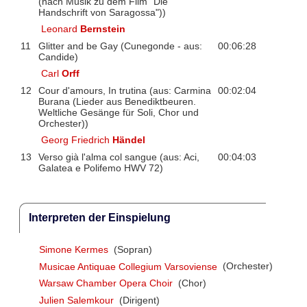
(nach Musik zu dem Film "Die
Handschrift von Saragossa"))
Leonard
Bernstein
11
Glitter and be Gay (Cunegonde - aus:
00:06:28
Candide)
Carl
Orff
12
Cour d'amours, In trutina (aus: Carmina
00:02:04
Burana (Lieder aus Benediktbeuren.
Weltliche Gesänge für Soli, Chor und
Orchester))
Georg Friedrich
Händel
13
Verso già l'alma col sangue (aus: Aci,
00:04:03
Galatea e Polifemo HWV 72)
Interpreten der Einspielung
Simone Kermes
(Sopran)
Musicae Antiquae Collegium Varsoviense
(Orchester)
Warsaw Chamber Opera Choir
(Chor)
Julien Salemkour
(Dirigent)