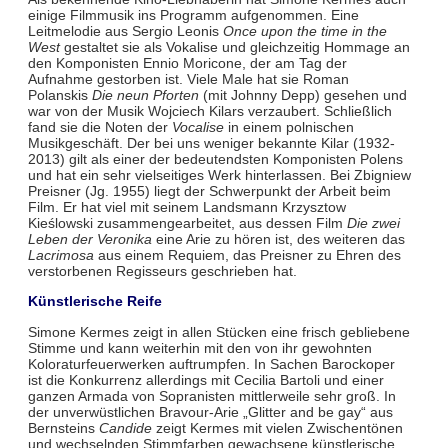
einige Filmmusik ins Programm aufgenommen. Eine
Leitmelodie aus Sergio Leonis
Once upon the time in the
West
gestaltet sie als Vokalise und gleichzeitig Hommage an
den Komponisten Ennio Moricone, der am Tag der
Aufnahme gestorben ist. Viele Male hat sie Roman
Polanskis
Die neun Pforten
(mit Johnny Depp) gesehen und
war von der Musik Wojciech Kilars verzaubert. Schließlich
fand sie die Noten der
Vocalise
in einem polnischen
Musikgeschäft. Der bei uns weniger bekannte Kilar (1932-
2013) gilt als einer der bedeutendsten Komponisten Polens
und hat ein sehr vielseitiges Werk hinterlassen. Bei Zbigniew
Preisner (Jg. 1955) liegt der Schwerpunkt der Arbeit beim
Film. Er hat viel mit seinem Landsmann Krzysztow
Kieślowski zusammengearbeitet, aus dessen Film
Die zwei
Leben der Veronika
eine Arie zu hören ist, des weiteren das
Lacrimosa
aus einem Requiem, das Preisner zu Ehren des
verstorbenen Regisseurs geschrieben hat.
Künstlerische Reife
Simone Kermes zeigt in allen Stücken eine frisch gebliebene
Stimme und kann weiterhin mit den von ihr gewohnten
Koloraturfeuerwerken auftrumpfen. In Sachen Barockoper
ist die Konkurrenz allerdings mit Cecilia Bartoli und einer
ganzen Armada von Sopranisten mittlerweile sehr groß. In
der unverwüstlichen Bravour-Arie „Glitter and be gay“ aus
Bernsteins
Candide
zeigt Kermes mit vielen Zwischentönen
und wechselnden Stimmfarben gewachsene künstlerische