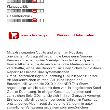
Klangqualität:
Gesamteindruck:
»bestellen bei jpc«
↓ Werke und Interpreten ↓
Mit extravaganten Outfits und einem an Popstars
orientierten Vortragsstil begann die Leipzigerin Simone
Kermes vor einem guten Vierteljahrhundert eine Opern- und
Konzert-Karriere, die ihr auch eine hohe Medienpräsenz
verschaffte, wobei die Barockmusik einen Schwerpunkt ihres
Repertoires bildete, ihre systematischen
Grenzüberschreitungen in Richtung U-Musik aber zu einer
Art Markenzeichen wurden. Als „Nina Hagen der
Barockmusik“ wurde sie 2010 in der NDR Talk Show
angekündigt, wo sie auch mit dem von ihr begeisterten Karel
Gott im Duett sang. In einigen Gesamtaufnahmen und
zahlreichen Solo-CDs hat sie sich in ihrer Glanzzeit verewigt.
Ein neues, allerdings schon vor sechs Jahren in Warschau
entstandenes Album zeigt die gereifte Sängerin in guter
stimmlicher Verfassung mit einem sehr persönlichen