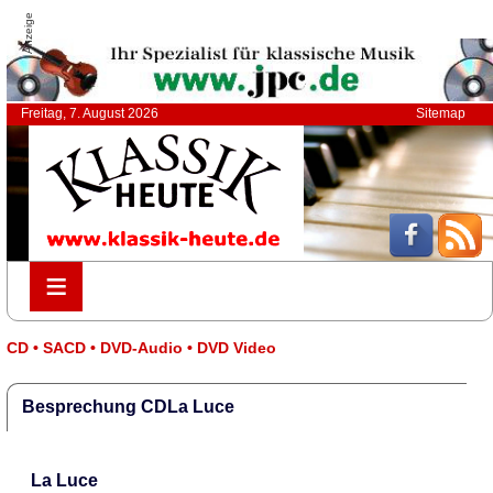
Anzeige
Freitag, 7. August 2026
Sitemap
≡
≡
CD • SACD • DVD-Audio • DVD Video
Besprechung CDLa Luce
La Luce