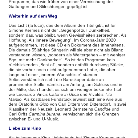
Programm, das wie früher von einer Vermischung der
Gattungen und Stilrichtungen geprägt ist.
Weiterhin auf dem Weg
Das Licht (la luce), das dem Album den Titel gibt, ist für
Simone Kermes nicht der „Gegenpol zur Dunkelheit,
sondern das, was bleibt, wenn Gewissheiten zerbrechen. Als
Hoffnung. Als innere Bewegung“. Im Corona-Jahr 2020
aufgenommen, ist diese CD ein Dokument des Innehaltens.
Die damals 55jährige Sängerin will sie aber nicht als Bilanz
verstanden wissen, „sondern als Weitergehen – mit weniger
Ego, mit mehr Dankbarkeit“. So ist das Programm kein
rückblickendes „Best of“, sondern enthält durchweg Stücke,
die sie vorher noch nicht aufgenommen hatte, die aber
lange auf einer „inneren Wunschliste“ standen.
Selbstverständlich steht die Barockoper dabei an
prominenter Stelle, nämlich am Anfang, am Schluss und in
der Mitte, doch handelt es sich um weniger bekannte Titel
wie Leonardo Vincis
Catone in Utica
und Vivaldis
Tito
Manlio.
Als kostbares Fundstück erweist sich eine Arie aus
dem Oratorium
Giob
von Carl Ditters von Dittersdorf. In zwei
Klassikern der Neuzeit, Leonard Bernsteins
Candide
und
Carl Orffs
Carmina burana,
verwischen sich die Grenzen
zwischen E- und U-Musik.
Liebe zum Kino
Als bekennende Kino-Liebhaberin hat Simone Kermes auch