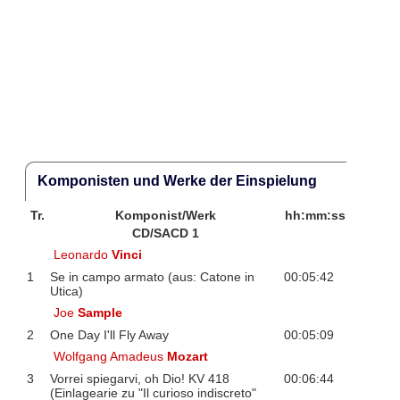
Komponisten und Werke der Einspielung
Tr.
Komponist/Werk
hh:mm:ss
CD/SACD 1
Leonardo
Vinci
1
Se in campo armato (aus: Catone in
00:05:42
Utica)
Joe
Sample
2
One Day I'll Fly Away
00:05:09
Wolfgang Amadeus
Mozart
3
Vorrei spiegarvi, oh Dio! KV 418
00:06:44
(Einlagearie zu "Il curioso indiscreto"