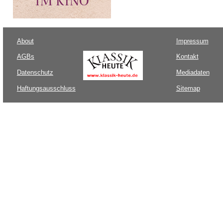
About
Impressum
AGBs
Kontakt
Datenschutz
Mediadaten
Haftungsausschluss
Sitemap