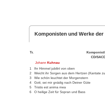
Komponisten und Werke der 
Tr.
Komponist
CD/SACD
Johann
Kuhnau
1
Ihr Himmel jubilirt von oben
2
Weicht ihr Sorgen aus dem Hertzen (Kantate zu
3
Wie schön leuchtet der Morgenstern
4
Gott, sei mir gnädig nach Deiner Güte
5
Tristis est anima mea
6
O heilige Zeit für Sopran und Bass