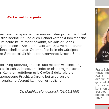
↓ Werke und Interpreten ↓
nte er heftig wettern zu müssen, den jungen Bach hat
islich beeinflußt, und auch Händel verdankt ihm manche
 ist heute kaum mehr bekannt, als daß er Bachs
h gerade seine Kantaten – allesamt Spätwerke – durch
onstechniken aus: Opernhaftes ist in ein würdiges
che Strenge erhält hingegen unerwartet lyrische Züge
ert King überzeugend ein, und mit der Entscheidung,
solistisch zu besetzen, findet er eine pragmatische,
Franz Sch
Kantaten aufführen soll. Große Stücke wie die
Klavier h
zwei CDs 
 angemessene Pracht, während bei anderen die
des Neunz
r englischer Akzent kann den erfreulichen
geschäftst
„Sonatine
kommen di
Dr. Matthias Hengelbrock [01.03.1999]
Sonate A-
bedeutend
1827.