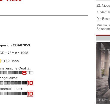
22. Niede
Kinderfüh
Die Best
Musikali
Saisonsta
yperion CDA67059
CD • 75min • 1998
01.03.1999
nstlerische Qualität:
angqualität:
esamteindruck: