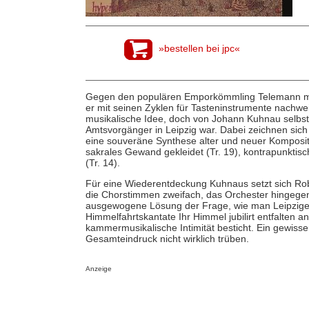
»bestellen bei jpc«
Gegen den populären Emporkömmling Telemann mei
er mit seinen Zyklen für Tasteninstrumente nachwe
musikalische Idee, doch von Johann Kuhnau selbst
Amtsvorgänger in Leipzig war. Dabei zeichnen sic
eine souveräne Synthese alter und neuer Kompositi
sakrales Gewand gekleidet (Tr. 19), kontrapunktis
(Tr. 14).
Für eine Wiederentdeckung Kuhnaus setzt sich Rob
die Chorstimmen zweifach, das Orchester hingegen 
ausgewogene Lösung der Frage, wie man Leipziger 
Himmelfahrtskantate Ihr Himmel jubilirt entfalten
kammermusikalische Intimität besticht. Ein gewisse
Gesamteindruck nicht wirklich trüben.
Anzeige