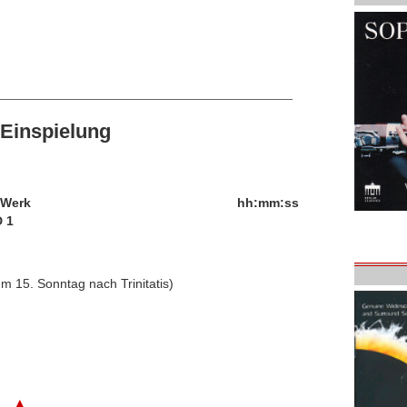
Einspielung
/Werk
hh:mm:ss
 1
m 15. Sonntag nach Trinitatis)