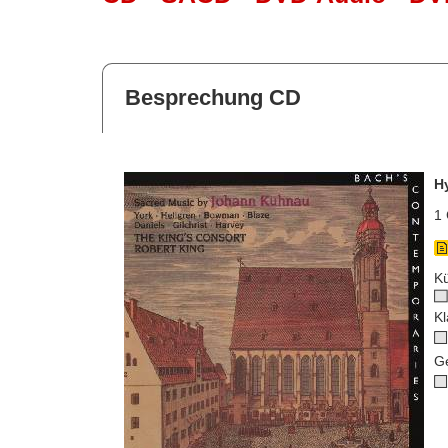
Besprechung CD
H
1 
Kü
Kl
G