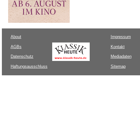
About
Impressum
AGBs
Kontakt
Datenschutz
Mediadaten
Haftungsausschluss
Sitemap