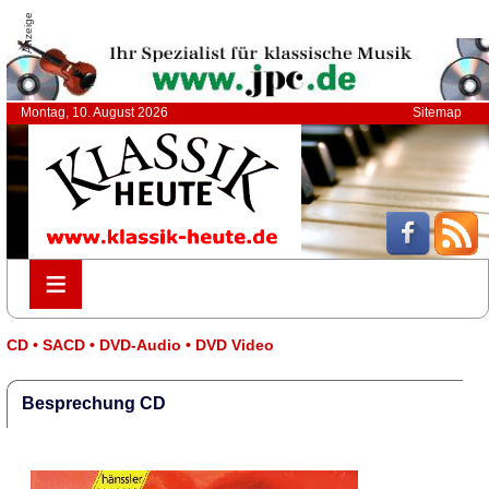
Anzeige
Montag, 10. August 2026
Sitemap
≡
≡
CD • SACD • DVD-Audio • DVD Video
Besprechung CD