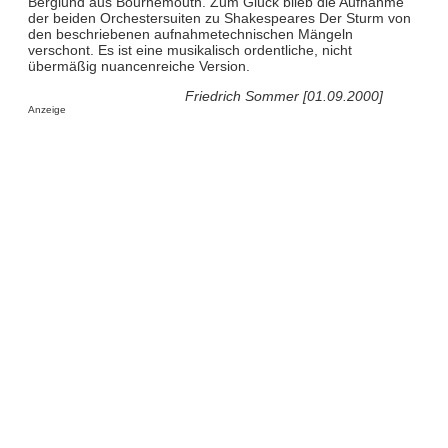
Berglund aus Bournemouth. Zum Glück blieb die Aufnahme
der beiden Orchestersuiten zu Shakespeares Der Sturm von
den beschriebenen aufnahmetechnischen Mängeln
verschont. Es ist eine musikalisch ordentliche, nicht
übermäßig nuancenreiche Version.
Friedrich Sommer [01.09.2000]
Anzeige