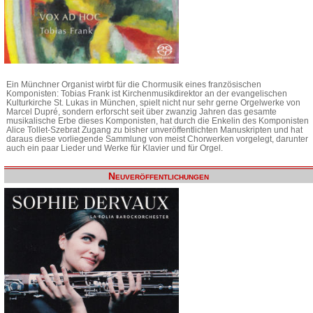
Ein Münchner Organist wirbt für die Chormusik eines französischen
Komponisten: Tobias Frank ist Kirchenmusikdirektor an der evangelischen
Kulturkirche St. Lukas in München, spielt nicht nur sehr gerne Orgelwerke von
Marcel Dupré, sondern erforscht seit über zwanzig Jahren das gesamte
musikalische Erbe dieses Komponisten, hat durch die Enkelin des Komponisten
Alice Tollet-Szebrat Zugang zu bisher unveröffentlichten Manuskripten und hat
daraus diese vorliegende Sammlung von meist Chorwerken vorgelegt, darunter
auch ein paar Lieder und Werke für Klavier und für Orgel.
Neuveröffentlichungen