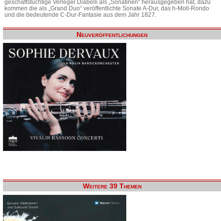
geschäftstüchtige Verleger Diabelli als „Sonatinen“ herausgegeben hat, dazu
kommen die als „Grand Duo“ veröffentlichte Sonate A-Dur, das h-Moll-Rondo
und die bedeutende C-Dur-Fantasie aus dem Jahr 1827.
Neuveröffentlichungen
Weitere 39 Themen