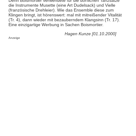
Denn Boismortier verwendete für die dörflichen Tanzsätze
die Instrumente Musette (eine Art Dudelsack) und Vielle
(französische Drehleier). Wie das Ensemble diese zum
Klingen bringt, ist hörenswert: mal mit mitreißender Vitalität
(Tr. 4), dann wieder mit bezauberndem Klangsinn (Tr. 17).
Eine einzigartige Werbung in Sachen Boismortier.
Hagen Kunze [01.10.2000]
Anzeige