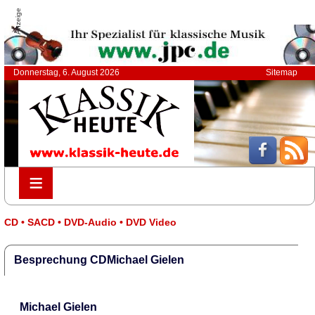
Anzeige
Donnerstag, 6. August 2026
Sitemap
≡
≡
CD • SACD • DVD-Audio • DVD Video
Besprechung CDMichael Gielen
Michael Gielen