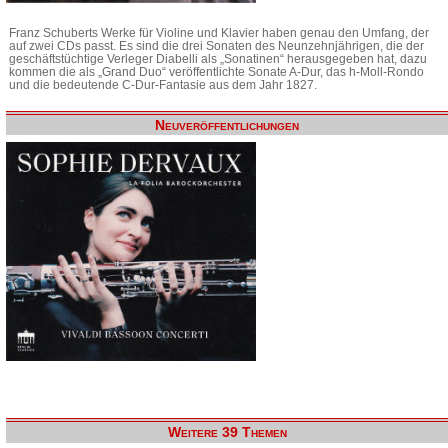
Franz Schuberts Werke für Violine und Klavier haben genau den Umfang, der
auf zwei CDs passt. Es sind die drei Sonaten des Neunzehnjährigen, die der
geschäftstüchtige Verleger Diabelli als „Sonatinen“ herausgegeben hat, dazu
kommen die als „Grand Duo“ veröffentlichte Sonate A-Dur, das h-Moll-Rondo
und die bedeutende C-Dur-Fantasie aus dem Jahr 1827.
Neuveröffentlichungen
Weitere 39 Themen