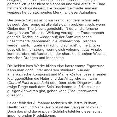
gemächlich“ aber nicht schleppend und wird erst zum Ende
hin merklich gesteigert. Die zügigen Zeitmaße sind ein
weiteres hervorstechendes Merkmal dieser Aufnahme.
Der zweite Satz ist nicht nur kräftig, sondern schon sehr
bewegt. Das Tempo ist allenfalls dann problematisch, wenn
Gielen dem Trio („recht gemächlich“) durch die forsche
Gangart zum Teil seine Wirkung versagt. Im Trauermarsch
geht die Rechnung wieder auf; der Satz wird schön
unsentimental genommen, die
Wunderhorn
-Episoden
werden wirklich „sehr einfach und schlicht“, ohne Drücker
gespielt. Immer streng, wenngleich vehement das Finale,
kontrastreich, mit Ausspielen der charakteristischen Wechsel
zwischen Drängen und Innehalten.
Die beiden Ives-Werke bilden eine interessante Ergänzung.
Kann man doch unter anderem studieren, wie der
amerikanische Komponist und Mahler-Zeitgenosse in seinen
Klanggemälden die Natur und das Alltägliche aufnahm
(
Central Park in the dark
) oder über letzte Dinge wie „die
ewige Frage nach dem Sein“ nachsann, auf die es keine
gültigen Antworten gibt, geben kann (
The unanswered
question
).
Leider fehlt der Aufnahme technisch die letzte Brillanz,
Deutlichkeit und Nähe. Auch blüht der Klang nicht voll auf.
Doch das sind die einzigen Schönheitsfehler dieser sonst
imponierenden Produktionen.