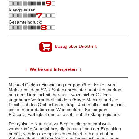
Klangqualität:
Gesamteindruck:
Bezug über Direktlink
↓ Werke und Interpreten ↓
Michael Gielens Einspielung der populären Ersten von
Mahler mit dem SWR Sinfonieorchester hebt sich markant
aus dem Durchschnitt heraus – wozu sicher Gielens
ungeheure Vertrautheit mit dem Œuvre Mahlers und die
Flexibilität des Orchesters beiträgt. Jedenfalls zeichnet sich
seine Interpretation des Werkes durch Konsequenz,
Präsenz, Farbigkeit und eine sehr subtile Klangregie aus
Der typische Naturlaut zu Beginn, die geheimnisvoll-
zauberhafte Atmosphäre, die ja auch nach der Exposition
anhält, werden exemplarisch entfaltet; ruhig und ohne
Aufgeregtheit fließt der Satz, das Tempo ist immer „sehr