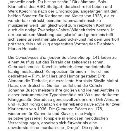
„Verweile doch! Du bist so schön!“ Dirk Altmann, Solo-
Klarinettist des RSO Stuttgart, durchschreitet Leben und
Werk Koechlins nach der Chronologie, angefangen mit den
beiden Sonaten für Klarinette und Klaver von 1923, die er
wunderbar entrückt, beinahe traumwandlerisch zu
musizieren weiß, um gleichwohl zum reizvollen Kontrast
auch die nötige Zwanziger-Jahre-Wildheit freizusetzen. In
der paradoxen Mischung aus „clarté“ und geheimnis trifft
sich seine unsentimentale Ausdruckskunst mit dem unerhört
präzisen, fein und klug abgestuften Vortrag des Pianisten
Florian Henschel.
Die
Confidences d’un joueur de clarinette
op. 141 laden zu
einem Ausflug auf das Terrain der zeitgenössischen
Gebrauchsmusik: Koechlin schrieb diese moritatenhafte,
kantig musikantisch Komposition für einen – freilich nie
gedrehten – Film. Mit Herz und Humor gestaltet Dirk
Altmann die Titelrolle; die exzellente Hornistin Sibylle Mahni
Haas, der Bratschist Gunter Teuffel und die Cellistin
Johanna Busch meistern ihre großen und kleinen Auftritte in
dieser instrumentalen Typenkomödie mit Witz und delikatem
Klanggespür. Geradezu genussvoll zelebrieren Dirk Altmann
und Rudolf König danach die hinreißend naive
Idylle
für zwei
Klarinetten von 1936. Die
Quatorze Pièces
op. 178,
wiederum für Klarinette und Klavier, eine Folge
selbstvergessener Tonspiele in endlosen melodischen
Verschlingungen, erweisen sich fürwahr als eine
unwiderstehliche musikalische „Droge“. Die späten