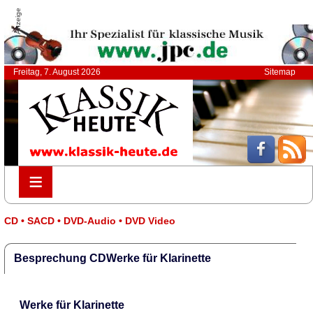
Anzeige
Freitag, 7. August 2026
Sitemap
≡
≡
CD • SACD • DVD-Audio • DVD Video
Besprechung CDWerke für Klarinette
Werke für Klarinette