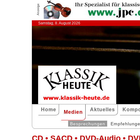
Anzeige
Samstag, 8. August 2026
Home
Aktuelles
Kompo
Medien
Besprechungen
Empfehlung
CD • SACD • DVD-Audio • DV