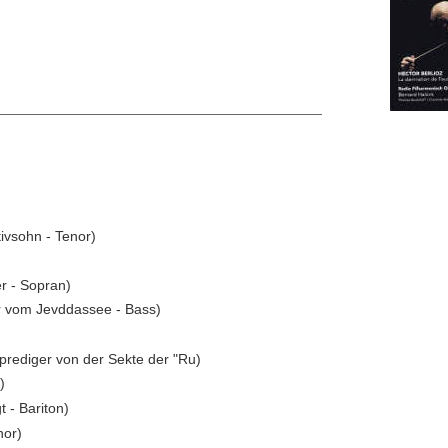
ivsohn - Tenor)
r - Sopran)
r vom Jevddassee - Bass)
nprediger von der Sekte der "Ru)
)
 - Bariton)
nor)