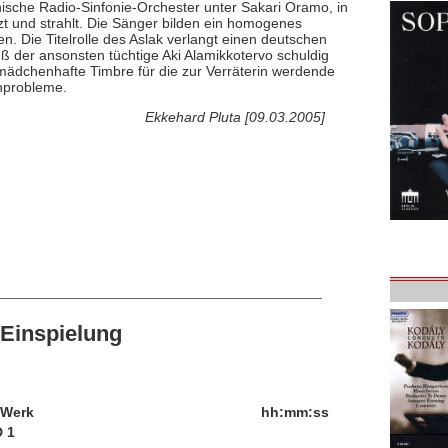
nische Radio-Sinfonie-Orchester unter Sakari Oramo, in
nzt und strahlt. Die Sänger bilden ein homogenes
n. Die Titelrolle des Aslak verlangt einen deutschen
uß der ansonsten tüchtige Aki Alamikkotervo schuldig
ngmädchenhafte Timbre für die zur Verräterin werdende
nprobleme.
Ekkehard Pluta [09.03.2005]
Einspielung
/Werk
hh:mm:ss
 1