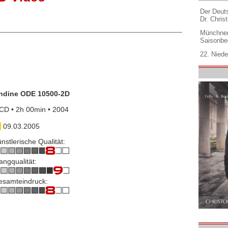
Der Deuts
Dr. Christ
Münchner
Saisonbe
22. Niede
ndine ODE 10500-2D
CD • 2h 00min • 2004
09.03.2005
nstlerische Qualität:
angqualität:
esamteindruck: