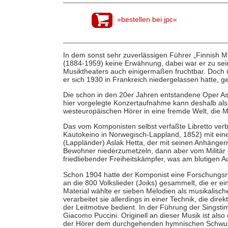
»bestellen bei jpc«
In dem sonst sehr zuverlässigen Führer „Finnish M
(1884-1959) keine Erwähnung, dabei war er zu sein
Musiktheaters auch einigermaßen fruchtbar. Doch 
er sich 1930 in Frankreich niedergelassen hatte, ge
Die schon in den 20er Jahren entstandene Oper Asla
hier vorgelegte Konzertaufnahme kann deshalb als 
westeuropäischen Hörer in eine fremde Welt, die Mu
Das vom Komponisten selbst verfaßte Libretto verbi
Kautokeino in Norwegisch-Lappland, 1852) mit ei
(Lappländer) Aslak Hetta, der mit seinen Anhängern
Bewohner niederzumetzeln, dann aber vom Militär g
friedliebender Freiheitskämpfer, was am blutigen A
Schon 1904 hatte der Komponist eine Forschungs
an die 800 Volkslieder (Joiks) gesammelt, die er ei
Material wählte er sieben Melodien als musikalisc
verarbeitet sie allerdings in einer Technik, die di
der Leitmotive bedient. In der Führung der Sings
Giacomo Puccini. Originell an dieser Musik ist als
der Hörer dem durchgehenden hymnischen Schwung