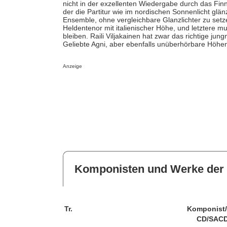
nicht in der exzellenten Wiedergabe durch das Fin
der die Partitur wie im nordischen Sonnenlicht glä
Ensemble, ohne vergleichbare Glanzlichter zu setze
Heldentenor mit italienischer Höhe, und letztere m
bleiben. Raili Viljakainen hat zwar das richtige ju
Geliebte Agni, aber ebenfalls unüberhörbare Höhe
Anzeige
Komponisten und Werke der 
Tr.
Komponist
CD/SACD