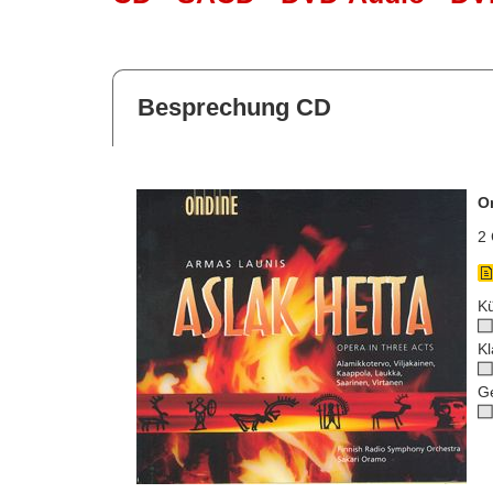
Besprechung CD
O
2 
Kü
Kl
G