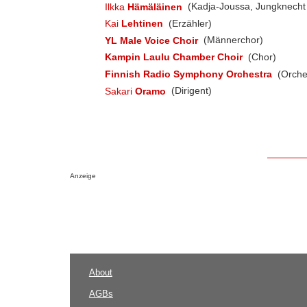
Ilkka
Hämäläinen
(Kadja-Joussa, Jungknecht 
Kai
Lehtinen
(Erzähler)
YL Male Voice Choir
(Männerchor)
Kampin Laulu Chamber Choir
(Chor)
Finnish Radio Symphony Orchestra
(Orche
Sakari
Oramo
(Dirigent)
Anzeige
About
AGBs