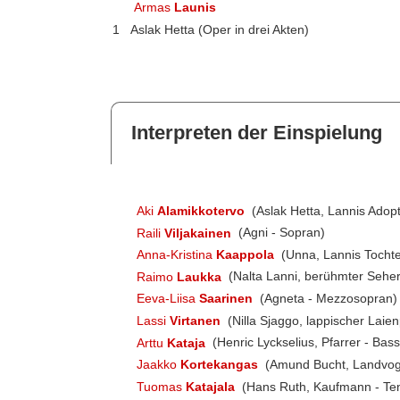
Armas
Launis
1
Aslak Hetta (Oper in drei Akten)
Interpreten der Einspielung
Aki
Alamikkotervo
(Aslak Hetta, Lannis Adopt
Raili
Viljakainen
(Agni - Sopran)
Anna-Kristina
Kaappola
(Unna, Lannis Tochte
Raimo
Laukka
(Nalta Lanni, berühmter Sehe
Eeva-Liisa
Saarinen
(Agneta - Mezzosopran)
Lassi
Virtanen
(Nilla Sjaggo, lappischer Laie
Arttu
Kataja
(Henric Lyckselius, Pfarrer - Bass
Jaakko
Kortekangas
(Amund Bucht, Landvogt
Tuomas
Katajala
(Hans Ruth, Kaufmann - Te