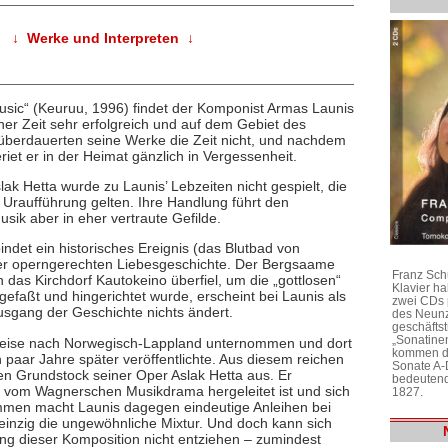
↓ Werke und Interpreten ↓
usic“ (Keuruu, 1996) findet der Komponist Armas Launis
er Zeit sehr erfolgreich und auf dem Gebiet des
überdauerten seine Werke die Zeit nicht, und nachdem
riet er in der Heimat gänzlich in Vergessenheit.
k Hetta wurde zu Launis’ Lebzeiten nicht gespielt, die
Uraufführung gelten. Ihre Handlung führt den
sik aber in eher vertraute Gefilde.
ndet ein historisches Ereignis (das Blutbad von
ner operngerechten Liebesgeschichte. Der Bergsaame
Franz Sch
 das Kirchdorf Kautokeino überfiel, um die „gottlosen“
Klavier h
efaßt und hingerichtet wurde, erscheint bei Launis als
zwei CDs 
usgang der Geschichte nichts ändert.
des Neunz
geschäftst
„Sonatine
reise nach Norwegisch-Lappland unternommen und dort
kommen di
n paar Jahre später veröffentlichte. Aus diesem reichen
Sonate A-
hen Grundstock seiner Oper Aslak Hetta aus. Er
bedeutend
rekt vom Wagnerschen Musikdrama hergeleitet ist und sich
1827.
timmen macht Launis dagegen eindeutige Anleihen bei
o einzig die ungewöhnliche Mixtur. Und doch kann sich
 dieser Komposition nicht entziehen – zumindest