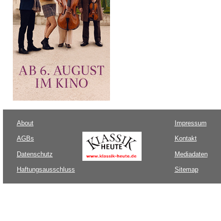
About
Impressum
AGBs
Kontakt
Datenschutz
Mediadaten
Haftungsausschluss
Sitemap