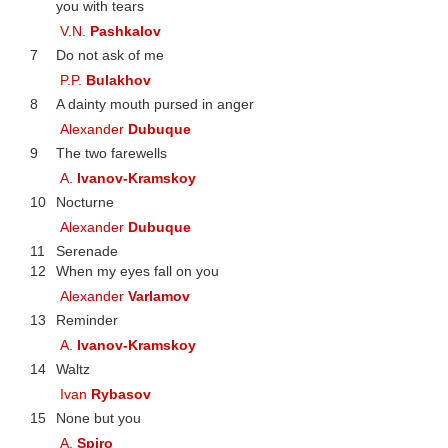
you with tears
V.N.
Pashkalov
7
Do not ask of me
P.P.
Bulakhov
8
A dainty mouth pursed in anger
Alexander
Dubuque
9
The two farewells
A.
Ivanov-Kramskoy
10
Nocturne
Alexander
Dubuque
11
Serenade
12
When my eyes fall on you
Alexander
Varlamov
13
Reminder
A.
Ivanov-Kramskoy
14
Waltz
Ivan
Rybasov
15
None but you
A.
Spiro