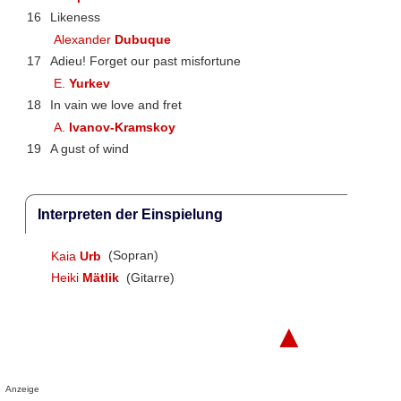
16
Likeness
Alexander
Dubuque
17
Adieu! Forget our past misfortune
E.
Yurkev
18
In vain we love and fret
A.
Ivanov-Kramskoy
19
A gust of wind
Interpreten der Einspielung
Kaia
Urb
(Sopran)
Heiki
Mätlik
(Gitarre)
▲
Anzeige