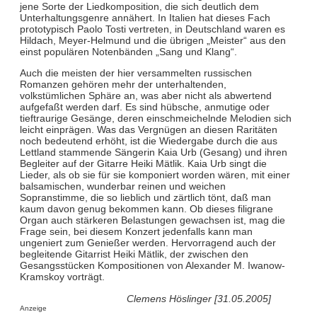
jene Sorte der Liedkomposition, die sich deutlich dem
Unterhaltungsgenre annähert. In Italien hat dieses Fach
prototypisch Paolo Tosti vertreten, in Deutschland waren es
Hildach, Meyer-Helmund und die übrigen „Meister“ aus den
einst populären Notenbänden „Sang und Klang“.
Auch die meisten der hier versammelten russischen
Romanzen gehören mehr der unterhaltenden,
volkstümlichen Sphäre an, was aber nicht als abwertend
aufgefaßt werden darf. Es sind hübsche, anmutige oder
tieftraurige Gesänge, deren einschmeichelnde Melodien sich
leicht einprägen. Was das Vergnügen an diesen Raritäten
noch bedeutend erhöht, ist die Wiedergabe durch die aus
Lettland stammende Sängerin Kaia Urb (Gesang) und ihren
Begleiter auf der Gitarre Heiki Mätlik. Kaia Urb singt die
Lieder, als ob sie für sie komponiert worden wären, mit einer
balsamischen, wunderbar reinen und weichen
Sopranstimme, die so lieblich und zärtlich tönt, daß man
kaum davon genug bekommen kann. Ob dieses filigrane
Organ auch stärkeren Belastungen gewachsen ist, mag die
Frage sein, bei diesem Konzert jedenfalls kann man
ungeniert zum Genießer werden. Hervorragend auch der
begleitende Gitarrist Heiki Mätlik, der zwischen den
Gesangsstücken Kompositionen von Alexander M. Iwanow-
Kramskoy vorträgt.
Clemens Höslinger [31.05.2005]
Anzeige