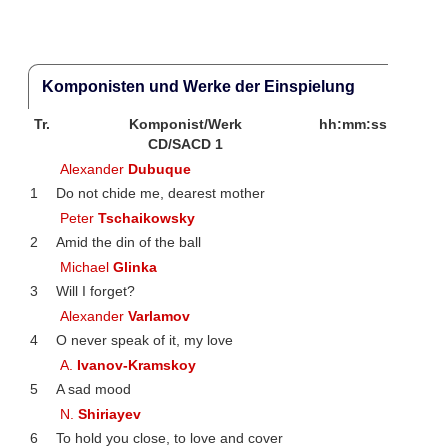
Komponisten und Werke der Einspielung
Tr.
Komponist/Werk
hh:mm:ss
CD/SACD 1
Alexander
Dubuque
1
Do not chide me, dearest mother
Peter
Tschaikowsky
2
Amid the din of the ball
Michael
Glinka
3
Will I forget?
Alexander
Varlamov
4
O never speak of it, my love
A.
Ivanov-Kramskoy
5
A sad mood
N.
Shiriayev
6
To hold you close, to love and cover