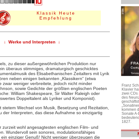
Klassik Heute
Empfehlung
↓ Werke und Interpreten ↓
els, zu dieser außergewöhnlichen Produktion nur
in überaus stimmiges, dramaturgisch geschicktes
umentalmusik des Elisabethanischen Zeitalters mit Lyrik
r hören neben einigen bekannten „Klassikern“ (etwa
he zwar weniger verbreitete, jedoch nicht minder
Franz Sch
ohnson, sowie Gedichte der größten englischen Poeten
Klavier h
oche: William Shakespeare, Sir Walter Raleigh oder
zwei CDs 
des Neunz
wertes Doppeltalent als Lyriker und Komponist).
geschäftst
„Sonatine
 stetem Wechsel von Musik, Besetzung und Rezitation,
kommen di
 der Interpreten, das diese Aufnahme so einzigartig
Sonate A-
bedeutend
1827.
 zurzeit wohl angesagtesten englischen Film- und
. Wundervoll sein sonores, modulationsfähiges
– ein einziger Genuß! Nicht weniger überzeugen die