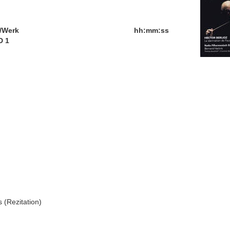
/Werk
hh:mm:ss
D 1
 (Rezitation)