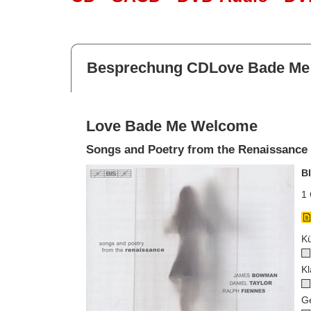
Besprechung CDLove Bade M
Love Bade Me Welcome
Songs and Poetry from the Renaissance
B
1 
Kü
Kl
G