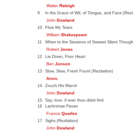
Walter
Raleigh
9
In the Grace of Wit, of Tongue, and Face (Rezi
John
Dowland
10
Flow My Tears
William
Shakespeare
11
When to the Sessions of Sweeet Silent Thought
Robert
Jones
12
Lie Down, Poor Heart
Ben
Jonson
13
Slow, Slow, Fresh Fount (Rezitation)
Anon.
14
Zouch His March
John
Dowland
15
Say, love, if ever thou didst find
16
Lachrimae Pavan
Francis
Quarles
17
Sighs (Rezitation)
John
Dowland