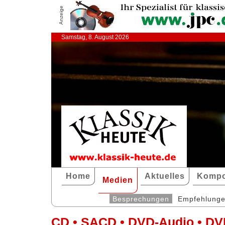
Anzeige
Samstag, 8. August 2026
Home
Aktuelles
Kompo
Medien
Besprechungen
Empfehlung
CD • SACD • DVD-Audio • DV