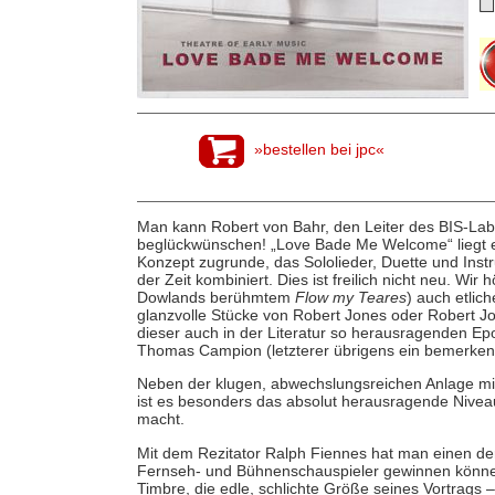
»bestellen bei jpc«
Man kann Robert von Bahr, den Leiter des BIS-Lab
beglückwünschen! „Love Bade Me Welcome“ liegt e
Konzept zugrunde, das Sololieder, Duette und Instr
der Zeit kombiniert. Dies ist freilich nicht neu. Wi
Dowlands berühmtem
Flow my Teares
) auch etlic
glanzvolle Stücke von Robert Jones oder Robert J
dieser auch in der Literatur so herausragenden Ep
Thomas Campion (letzterer übrigens ein bemerkens
Neben der klugen, abwechslungsreichen Anlage mit
ist es besonders das absolut herausragende Niveau
macht.
Mit dem Rezitator Ralph Fiennes hat man einen der
Fernseh- und Bühnenschauspieler gewinnen können
Timbre, die edle, schlichte Größe seines Vortrags 