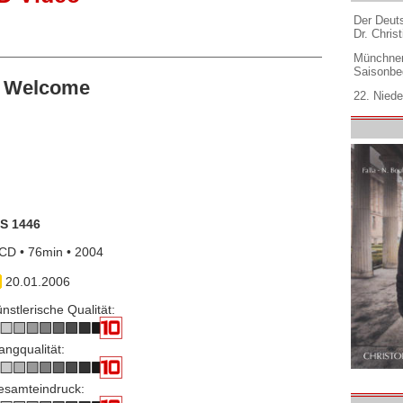
Der Deuts
Dr. Christ
Münchner
Saisonbe
e Welcome
22. Niede
IS 1446
CD • 76min • 2004
20.01.2006
nstlerische Qualität:
angqualität:
esamteindruck: