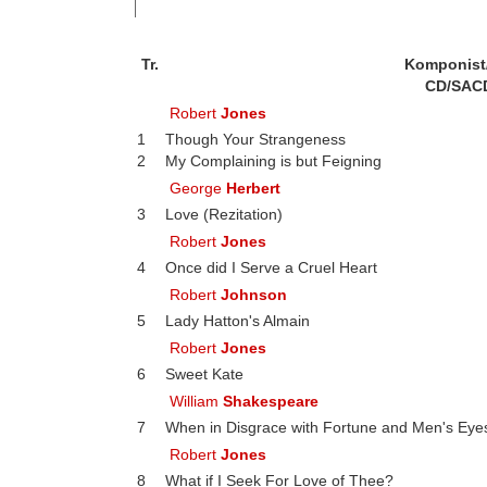
Tr.
Komponist
CD/SAC
Robert
Jones
1
Though Your Strangeness
2
My Complaining is but Feigning
George
Herbert
3
Love (Rezitation)
Robert
Jones
4
Once did I Serve a Cruel Heart
Robert
Johnson
5
Lady Hatton's Almain
Robert
Jones
6
Sweet Kate
William
Shakespeare
7
When in Disgrace with Fortune and Men's Eyes
Robert
Jones
8
What if I Seek For Love of Thee?