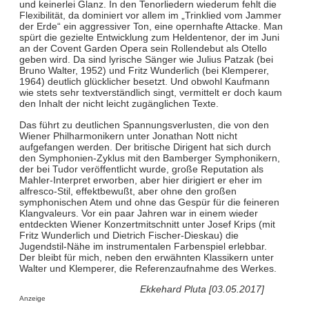
und keinerlei Glanz. In den Tenorliedern wiederum fehlt die
Flexibilität, da dominiert vor allem im „Trinklied vom Jammer
der Erde“ ein aggressiver Ton, eine opernhafte Attacke. Man
spürt die gezielte Entwicklung zum Heldentenor, der im Juni
an der Covent Garden Opera sein Rollendebut als Otello
geben wird. Da sind lyrische Sänger wie Julius Patzak (bei
Bruno Walter, 1952) und Fritz Wunderlich (bei Klemperer,
1964) deutlich glücklicher besetzt. Und obwohl Kaufmann
wie stets sehr textverständlich singt, vermittelt er doch kaum
den Inhalt der nicht leicht zugänglichen Texte.
Das führt zu deutlichen Spannungsverlusten, die von den
Wiener Philharmonikern unter Jonathan Nott nicht
aufgefangen werden. Der britische Dirigent hat sich durch
den Symphonien-Zyklus mit den Bamberger Symphonikern,
der bei Tudor veröffentlicht wurde, große Reputation als
Mahler-Interpret erworben, aber hier dirigiert er eher im
alfresco-Stil, effektbewußt, aber ohne den großen
symphonischen Atem und ohne das Gespür für die feineren
Klangvaleurs. Vor ein paar Jahren war in einem wieder
entdeckten Wiener Konzertmitschnitt unter Josef Krips (mit
Fritz Wunderlich und Dietrich Fischer-Dieskau) die
Jugendstil-Nähe im instrumentalen Farbenspiel erlebbar.
Der bleibt für mich, neben den erwähnten Klassikern unter
Walter und Klemperer, die Referenzaufnahme des Werkes.
Ekkehard Pluta [03.05.2017]
Anzeige