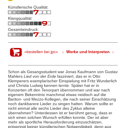
Künstlerische Qualität:
Klangqualität:
Gesamteindruck:
»bestellen bei jpc«
↓ Werke und Interpreten ↓
Schon als Gesangsstudent war Jonas Kaufmann von Gustav
Mahlers
Lied von der Erde
fasziniert, das er in Otto
Klemperers exemplarischer Einspielung mit Fritz Wunderlich
und Christa Ludwig kennen lernte. Später hat er in
Konzerten oft den Tenorpart übernommen und war nach
eigenem Bekenntnis manchmal etwas neidisch auf die
Bariton- und Mezzo-Kollegen, die nach seiner Einschätzung
noch dankbarere Lieder zu singen hatten. Warum sollte er
nicht einmal alle sechs Lieder des Zyklus alleine
übernehmen? Unterdessen ist er berühmt genug, dass er
sich einen solchen Wunsch erfüllen konnte. Der ist aber
mehr als sportliche Herausforderung einzuschätzen,
entspringt keiner künstlerischen Notwendigkeit, denn aus