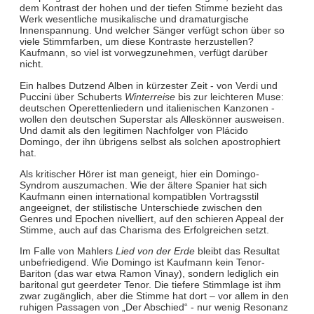
dem Kontrast der hohen und der tiefen Stimme bezieht das
Werk wesentliche musikalische und dramaturgische
Innenspannung. Und welcher Sänger verfügt schon über so
viele Stimmfarben, um diese Kontraste herzustellen?
Kaufmann, so viel ist vorwegzunehmen, verfügt darüber
nicht.
Ein halbes Dutzend Alben in kürzester Zeit - von Verdi und
Puccini über Schuberts
Winterreise
bis zur leichteren Muse:
deutschen Operettenliedern und italienischen Kanzonen -
wollen den deutschen Superstar als Alleskönner ausweisen.
Und damit als den legitimen Nachfolger von Plácido
Domingo, der ihn übrigens selbst als solchen apostrophiert
hat.
Als kritischer Hörer ist man geneigt, hier ein Domingo-
Syndrom auszumachen. Wie der ältere Spanier hat sich
Kaufmann einen international kompatiblen Vortragsstil
angeeignet, der stilistische Unterschiede zwischen den
Genres und Epochen nivelliert, auf den schieren Appeal der
Stimme, auch auf das Charisma des Erfolgreichen setzt.
Im Falle von Mahlers
Lied von der Erde
bleibt das Resultat
unbefriedigend. Wie Domingo ist Kaufmann kein Tenor-
Bariton (das war etwa Ramon Vinay), sondern lediglich ein
baritonal gut geerdeter Tenor. Die tiefere Stimmlage ist ihm
zwar zugänglich, aber die Stimme hat dort – vor allem in den
ruhigen Passagen von „Der Abschied“ - nur wenig Resonanz