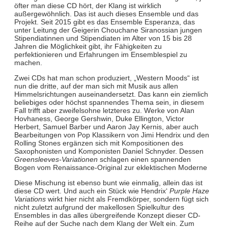
öfter man diese CD hört, der Klang ist wirklich
außergewöhnlich. Das ist auch dieses Ensemble und das
Projekt. Seit 2015 gibt es das Ensemble Esperanza, das
unter Leitung der Geigerin Chouchane Siranossian jungen
Stipendiatinnen und Stipendiaten im Alter von 15 bis 28
Jahren die Möglichkeit gibt, ihr Fähigkeiten zu
perfektionieren und Erfahrungen im Ensemblespiel zu
machen.
Zwei CDs hat man schon produziert, „Western Moods“ ist
nun die dritte, auf der man sich mit Musik aus allen
Himmelsrichtungen auseinandersetzt. Das kann ein ziemlich
beliebiges oder höchst spannendes Thema sein, in diesem
Fall trifft aber zweifelsohne letzteres zu. Werke von Alan
Hovhaness, George Gershwin, Duke Ellington, Victor
Herbert, Samuel Barber und Aaron Jay Kernis, aber auch
Bearbeitungen von Pop Klassikern von Jimi Hendrix und den
Rolling Stones ergänzen sich mit Kompositionen des
Saxophonisten und Komponisten Daniel Schnyder. Dessen
Greensleeves-Variationen
schlagen einen spannenden
Bogen vom Renaissance-Original zur eklektischen Moderne
Diese Mischung ist ebenso bunt wie einmalig, allein das ist
diese CD wert. Und auch ein Stück wie Hendrix‘
Purple Haze
Variations
wirkt hier nicht als Fremdkörper, sondern fügt sich
nicht zuletzt aufgrund der makellosen Spielkultur des
Ensembles in das alles übergreifende Konzept dieser CD-
Reihe auf der Suche nach dem Klang der Welt ein. Zum