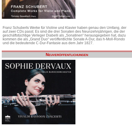
Franz Schuberts Werke für Violine und Klavier haben genau den Umfang, der
auf zwei CDs passt. Es sind die drei Sonaten des Neunzehnjährigen, die der
geschäftstüchtige Verleger Diabelli als „Sonatinen“ herausgegeben hat, dazu
kommen die als „Grand Duo“ veröffentlichte Sonate A-Dur, das h-Moll-Rondo
und die bedeutende C-Dur-Fantasie aus dem Jahr 1827.
Neuveröffentlichungen