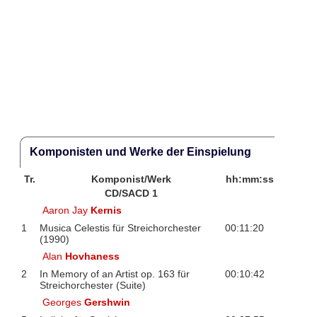
Komponisten und Werke der Einspielung
Tr.
Komponist/Werk
hh:mm:ss
CD/SACD 1
Aaron Jay
Kernis
1
Musica Celestis für Streichorchester
00:11:20
(1990)
Alan
Hovhaness
2
In Memory of an Artist op. 163 für
00:10:42
Streichorchester (Suite)
Georges
Gershwin