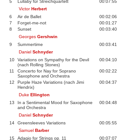
5
Lullaby für Streichquartett
00:07:55
Victor
Herbert
6
Air de Ballet
00:02:06
7
Forget-me-not
00:01:27
8
Sunset
00:03:40
Georges
Gershwin
9
Summertime
00:03:41
Daniel
Schnyder
10
Variations on Sympathy for the Devil
00:04:10
(nach Rolling Stones)
11
Concerto for Nay for Soprano
00:02:22
Saxophone and Orchestra
12
Purple Haze Variations (nach Jimi
00:04:37
Hendrix)
Duke
Ellington
13
In a Sentimental Mood for Saxophone
00:04:48
and Orchestra
Daniel
Schnyder
14
Greensleeves Variations
00:05:55
Samuel
Barber
15
Adagio for Strings op. 11
00:07:07