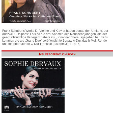
Franz Schuberts Werke für Violine und Klavier haben genau den Umfang, der
auf zwei CDs passt. Es sind die drei Sonaten des Neunzehnjährigen, die der
geschäftstüchtige Verleger Diabelli als „Sonatinen“ herausgegeben hat, dazu
kommen die als „Grand Duo“ veröffentlichte Sonate A-Dur, das h-Moll-Rondo
und die bedeutende C-Dur-Fantasie aus dem Jahr 1827.
Neuveröffentlichungen