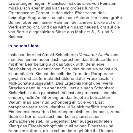
Erwartungen hegen. Pianistisch ist das alles von Feinsten,
musikalisch aber muss klar sein: großes Kino im
Cinemascope-Format ist das nicht. Eher schon das
heimelige Programmkino mit einem Autorenfilm: keine große
Bühne, aber ein intimer Rahmen, der andere Blicke auf ein
Werk ermöglicht. Und das wirft ein ganz neues Licht auf die
von Berrut eingespielten Sätze aus Mahlers 3., 5. und 6.
Sinfonie.
In neuem Licht
Insbesondere bei Arnold Schönbergs
Verklärter Nacht
kann
man von einem neuen Licht sprechen, das Béatrice Berrut
mit ihrer Bearbeitung auf das Stück wirft, denn eine
Bearbeitung im eigentlichen Sinn, das räumt sie selbst ein,
ist unmöglich. Sie hat deshalb die Form der Paraphrase
gewählt und als formale Schablone dafür Franz Liszts h-
Moll-Sonate ausgewählt. Das Ergebnis klingt über weite
Strecken denn auch eher nach Liszt als nach Schönberg.
Sicherlich ist das pianistisch höchst anspruchsvoll und als
eine originelle Annäherung an das Sujet zu betrachten.
Warum man aber nun Schönberg im Stile von Liszt
paraphrasieren sollte, darüber ließe sich trefflich streiten.
Ein bedenkenswertes Unterfangen bleibt es dennoch, zumal
Béatrice Berrut sich auch hier keine pianistischen
Schwächen leistet. Im Gegenteil. Den ausgezeichneten
Klang des Flügels schöpft sie in all seinen Finessen und
Nuancen voll aus, allein schon dafür gebührt ihr Respekt.