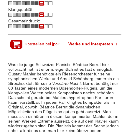
Klangqualität:
Gesamteindruck:
»bestellen bei jpc«
↓ Werke und Interpreten ↓
Was die junge Schweizer Pianistin Béatrice Berrut hier
vollbracht hat, ist enorm, eigentlich ist es fast unmöglich.
Gustav Mahler benötigte ein Riesenorchester für seine
symphonischen Werke und Arnold Schönberg immerhin ein
Streichsextett für seine
Verklärte Nacht
. Berrut benötigt nur
88 Tasten eines modernen Bösendorfer-Flügels, um die
klangvollen Welten beider Komponisten nachzuschöpfen.
Das scheint gerade bei Mahlers hypertrophen Partituren
kaum vorstellbar. In jedem Fall klingt es kompakter als im
Original, obwohl Béatrice Berrut die dynamischen
Möglichkeiten des Flügels so gut es geht ausreizt. Man
muss sich einhören in diesem komprimierten Mahler, der in
seinen Werken Extreme ausreizt, die auf dem Klavier kaum
wiederzugeben sind. Die Pianistin kommt der Sache jedoch
nahe, allerdings darf man hier keine überzogenen