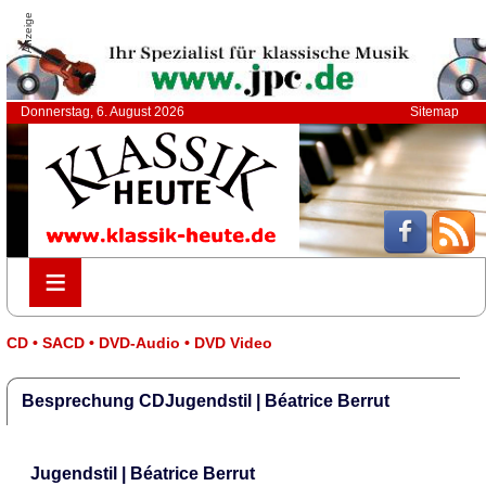
Anzeige
Donnerstag, 6. August 2026
Sitemap
≡
≡
CD • SACD • DVD-Audio • DVD Video
Besprechung CDJugendstil | Béatrice Berrut
Jugendstil | Béatrice Berrut