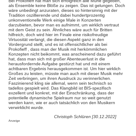
Bei Prokofieff hat man sich erfolgreich alle Mühe gegeben,
als Ensemble keine Blöße zu zeigen. Das ist gelungen. Doch
wäre unbedingt anzuraten, dieses so hintersinnig mit der
Tradition oszillierende und dabei hundertprozentig
unkonventionelle Werk einige Male in Konzerten
darzubieten, bevor man es aufnimmt, um wirklich vertraut
mit dem Geist zu sein. Ähnliches wäre auch für Britten
hilfreich, doch wird hier im Finale eine risikofreudige
Virtuosität verlangt, die diesen Aspekt ganz in den
Vordergrund stellt, und es ist offensichtlicher als bei
Prokofieff , dass man der Musik mit herkömmlichen
Konzepten nicht beikommt, was anscheinend dazu geführt
hat, dass man sich mit großer Abenteuerlust in die
herausfordernde Aufgabe gestürzt hat und mit einem
achtbaren Ergebnis herausgekommen ist. Um hier wirklich
Großes zu leisten, müsste man auch mit dieser Musik mehr
Zeit verbringen, um ihren Ausdruck zu verinnerlichen.
Faszinierend kling sie allemal, wenn sein technisch so
tadellos gespielt wird. Das Klangbild ist BIS-spezifisch
exzellent und konkret, mit der Einschränkung, dass der
potentielle dynamische Spielraum nur so weit genutzt
werden kann, wie er auch tatsächlich von den Musikern
verwirklicht wurde.
Christoph Schlüren [30.12.2022]
Anzeige