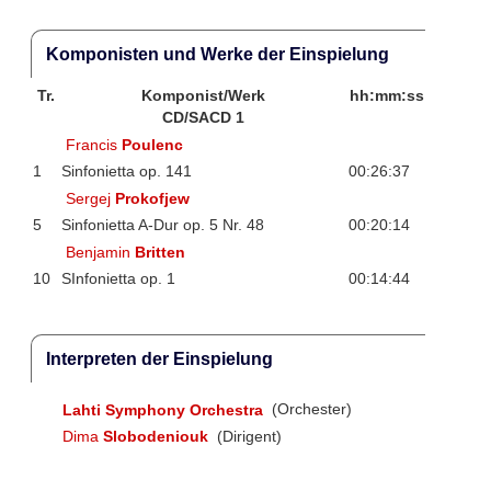
Komponisten und Werke der Einspielung
Tr.
Komponist/Werk
hh:mm:ss
CD/SACD 1
Francis
Poulenc
1
Sinfonietta op. 141
00:26:37
Sergej
Prokofjew
5
Sinfonietta A-Dur op. 5 Nr. 48
00:20:14
Benjamin
Britten
10
SInfonietta op. 1
00:14:44
Interpreten der Einspielung
Lahti Symphony Orchestra
(Orchester)
Dima
Slobodeniouk
(Dirigent)