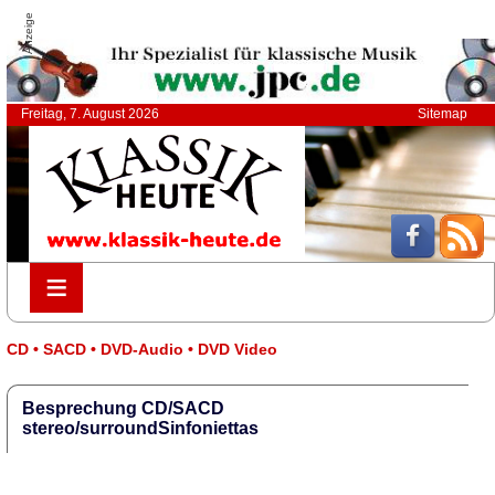
Anzeige
Freitag, 7. August 2026
Sitemap
≡
≡
CD • SACD • DVD-Audio • DVD Video
Besprechung CD/SACD
stereo/surroundSinfoniettas