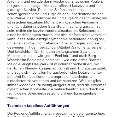
Anleihen, und gerade darin wieder ganz typischer Poulenc
mit jenem einmaligen Mix aus raffiniert Laszivem und
gläubiger Naivität. Poulencs Sinfonietta ist das
schwergewichtigste und zugleich das unbedeutendste der
drei Werke; das traditionellste und zugleich das trivialste; sie
ist in jedem einzelnen Moment ein köstliches Amüsement
und läuft dabei in jedem Satz Gefahr, zu lang geraten zu
sein: mithin ein faszinierendes akustisches Selbstportrait
eines hochbegabten Autors, der sich einfach nicht vorstellen
kann, dass seine einzige Symphonie bedeutend genug sei,
um einen solche hochtrabenden Titel zu tragen, und sie
deswegen mit dem beiläufigen Attribut ‚Sinfonietta‘ versieht.
Und tatsächlich fällt ihn dann im langsamen Satz eine
Melodie ein, die – wie „jeder Esel hört“ und auch Borg-
Wheeler im Begleittext bestätigt – wie eine echte Brahms-
Melodie klingt! Das Werk ist wunderbar orchestriert, mit
herrlichen Klangwirkungen auf Schritt und Tritt ausgestattet,
und zugleich – bei allen herausfordernden Details – unter
den drei Kompositionen am unproblematischsten: am
einfachsten zu verstehen und umzusetzen. Was lediglich
immer wieder viel zu wenig ausgereizt ist, sind die extremen
dynamischen Kontraste, die wahrscheinlich auch durch die
recht kleine Streicherbesetzung unfreiwillig eingeebnet
wurden.
Technisch tadellose Aufführungen
Die Poulenc-Aufführung ist insgesamt die gelungenste hier.