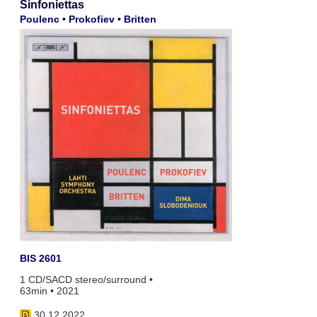
Sinfoniettas
Poulenc • Prokofiev • Britten
BIS 2601
1 CD/SACD stereo/surround •
63min • 2021
30.12.2022