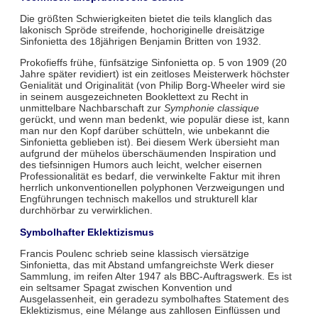
Die größten Schwierigkeiten bietet die teils klanglich das
lakonisch Spröde streifende, hochoriginelle dreisätzige
Sinfonietta des 18jährigen Benjamin Britten von 1932.
Prokofieffs frühe, fünfsätzige Sinfonietta op. 5 von 1909 (20
Jahre später revidiert) ist ein zeitloses Meisterwerk höchster
Genialität und Originalität (von Philip Borg-Wheeler wird sie
in seinem ausgezeichneten Booklettext zu Recht in
unmittelbare Nachbarschaft zur
Symphonie classique
gerückt, und wenn man bedenkt, wie populär diese ist, kann
man nur den Kopf darüber schütteln, wie unbekannt die
Sinfonietta geblieben ist). Bei diesem Werk übersieht man
aufgrund der mühelos überschäumenden Inspiration und
des tiefsinnigen Humors auch leicht, welcher eisernen
Professionalität es bedarf, die verwinkelte Faktur mit ihren
herrlich unkonventionellen polyphonen Verzweigungen und
Engführungen technisch makellos und strukturell klar
durchhörbar zu verwirklichen.
Symbolhafter Eklektizismus
Francis Poulenc schrieb seine klassisch viersätzige
Sinfonietta, das mit Abstand umfangreichste Werk dieser
Sammlung, im reifen Alter 1947 als BBC-Auftragswerk. Es ist
ein seltsamer Spagat zwischen Konvention und
Ausgelassenheit, ein geradezu symbolhaftes Statement des
Eklektizismus, eine Mélange aus zahllosen Einflüssen und