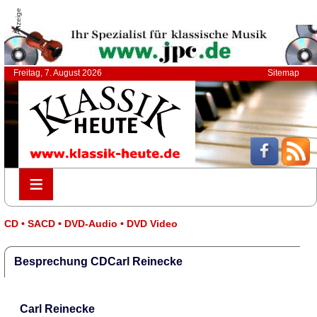
Anzeige
Freitag, 7. August 2026
Sitemap
≡
≡
CD • SACD • DVD-Audio • DVD Video
Besprechung CDCarl Reinecke
Carl Reinecke