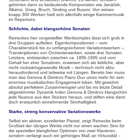
gehörten dann so bedeutende Komponisten wie Janáček,
Albéniz, Grieg, Bruch, Sinding und Busoni. Von seinen
knapp 300 Werken hielt sich allenfalls einige Kammermusik
im Repertoire.
Schlichte, dabei klangschöne Sonaten
Reineckes hier vorgestellter Werkkomplex lässt sich grob in
drei Gruppen aufteilen: Eigenkompositionen – vom
Charakterstück bis zu umfangreicheren Variationswerken –,
Transkriptionen von Orchesterwerken, sowie drei Sonaten.
Letztere, entstanden zwischen ca. 1895-1905 und vom
Gehalt her eher Sonatinen, erweisen sich als liebliche, aber
recht rückwärtsgewandte Musik – technisch nicht allzu
herausfordernd und teilweise mit Längen. Bereits hier muss
man das Genova & Dimitrov Piano Duo umso mehr für sein
enormes musikalisches Engagement loben. Mit gewohnt
absolut perfektem Zusammenspiel und bis ins letzte Detail
abgestimmter Dynamik holen Genova & Dimitrov klangschön
jede Nuance aus den Stücken heraus, und stiften eine dann
doch erstaunlich einnehmende Sinnhaftigkeit.
Starke, streng konservative Variationswerke
Selbst ein aktiver, exzellenter Pianist, zeigt Reinecke beim
Großteil der übrigen Werke nicht nur einen wachen Sinn für
die speziellen klanglichen Optionen von zwei Klavieren,
sondern verlangt auch ein gehöriges Maß an Virtuosität –