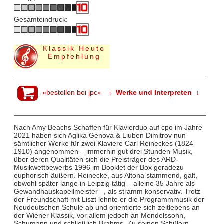
Gesamteindruck:
Klassik Heute
Empfehlung
»bestellen bei jpc«
↓ Werke und Interpreten ↓
Nach Amy Beachs Schaffen für Klavierduo auf cpo im Jahre
2021 haben sich Aglika Genova & Liuben Dimitrov nun
sämtlicher Werke für zwei Klaviere Carl Reineckes (1824-
1910) angenommen – immerhin gut drei Stunden Musik,
über deren Qualitäten sich die Preisträger des ARD-
Musikwettbewerbs 1996 im Booklet der Box geradezu
euphorisch äußern. Reinecke, aus Altona stammend, galt,
obwohl später lange in Leipzig tätig – alleine 35 Jahre als
Gewandhauskapellmeister –, als stramm konservativ. Trotz
der Freundschaft mit Liszt lehnte er die Programmmusik der
Neudeutschen Schule ab und orientierte sich zeitlebens an
der Wiener Klassik, vor allem jedoch an Mendelssohn,
Schumann und schließlich Brahms. Zu seinen Schülern