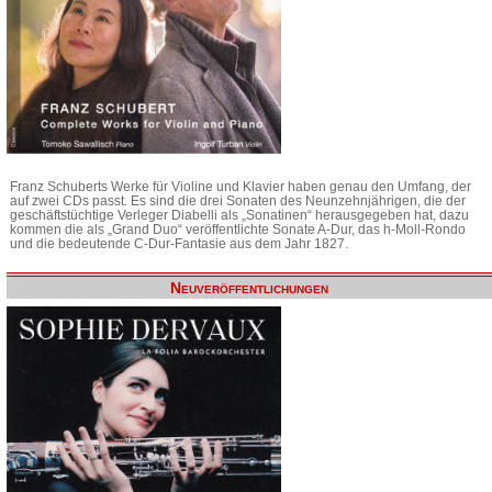
Franz Schuberts Werke für Violine und Klavier haben genau den Umfang, der
auf zwei CDs passt. Es sind die drei Sonaten des Neunzehnjährigen, die der
geschäftstüchtige Verleger Diabelli als „Sonatinen“ herausgegeben hat, dazu
kommen die als „Grand Duo“ veröffentlichte Sonate A-Dur, das h-Moll-Rondo
und die bedeutende C-Dur-Fantasie aus dem Jahr 1827.
Neuveröffentlichungen