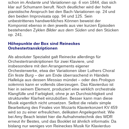
schon im
Andante und Variationen op. 6
von 1844, das sich
klar auf Schumann beruft. Noch deutlicher wird der hohe
pianistische Anspruch bei den Bach-Variationen op. 24 und
den beiden Improvisata opp. 94 und 125. Sein
unbestrittenes handwerkliches Können beweist der
Komponist ebenso in den jeweils aus vier kurzen Episoden
bestehenden Zyklen
Bilder aus dem Süden
und den Stücken
op. 241.
Höhepunkte der Box sind Reineckes
Orchestertranskriptionen
Als absoluter Spezialist galt Reinecke allerdings für
Orchestertranskriptionen für zwei Klaviere, und
insbesondere mit den Arrangements eigener
Orchesterwerke, etwa der Variationen über Luthers Choral
Ein feste Burg
– der am Ende überraschend in Händels
Halleluja
aus dessen
Messias
mündet – oder des
Prologus
solemnis
kann er vollends überzeugen. Das Klavierduo ist
hier in seinem Element, produziert eine wirklich orchestrale
Klangfülle und Farbigkeit, ohne je an Durchsichtigkeit und
struktureller Klarheit einzubüßen. Besser kann man diese
Musik eigentlich nicht umsetzen. Selbst die relativ simple
Bearbeitung des Finales von Mozarts Klavierkonzert KV 459
wird so zu einer erfreulichen, delikaten Angelegenheit. Wie
bei Amy Beach leistet hier die Aufnahmetechnik des WDR
erneut ihr Bestes, und das Booklet ist ähnlich informativ. Da
bislang nur weniges von Reineckes Musik für Klavierduo