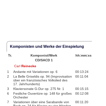
Komponisten und Werke der Einspielung
Tr.
Komponist/Werk
hh:mm:ss
CD/SACD 1
Carl
Reinecke
1
Andante mit Variationen op. 6
00:13:24
2
La Belle Griseldis op. 94 (Improvisation
00:11:04
über ein französisches Volkslied des
17. Jahrhunderts)
3
Klaviersonate G-Dur op. 275 Nr. 1
00:15:15
6
Festliche Ouvertüre op. 148 für großes
00:12:08
Orchester
7
Variationen über eine Sarabande von
00:11:20
Bach op. 24 für Klavier zu vier Händen