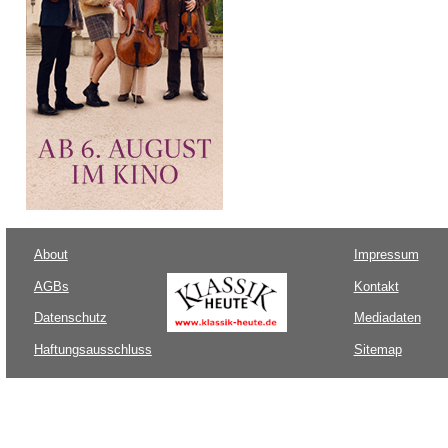
About
Impressum
AGBs
Kontakt
Datenschutz
Mediadaten
Haftungsausschluss
Sitemap