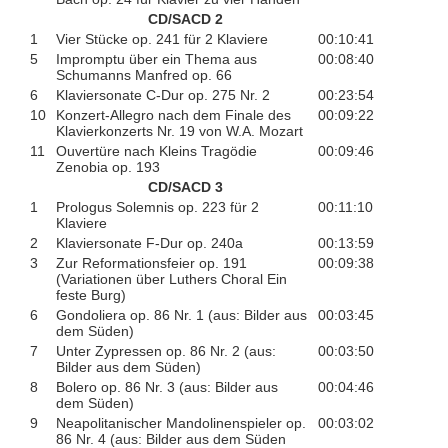
CD/SACD 2
1
Vier Stücke op. 241 für 2 Klaviere
00:10:41
5
Impromptu über ein Thema aus
00:08:40
Schumanns Manfred op. 66
6
Klaviersonate C-Dur op. 275 Nr. 2
00:23:54
10
Konzert-Allegro nach dem Finale des
00:09:22
Klavierkonzerts Nr. 19 von W.A. Mozart
11
Ouvertüre nach Kleins Tragödie
00:09:46
Zenobia op. 193
CD/SACD 3
1
Prologus Solemnis op. 223 für 2
00:11:10
Klaviere
2
Klaviersonate F-Dur op. 240a
00:13:59
3
Zur Reformationsfeier op. 191
00:09:38
(Variationen über Luthers Choral Ein
feste Burg)
6
Gondoliera op. 86 Nr. 1 (aus: Bilder aus
00:03:45
dem Süden)
7
Unter Zypressen op. 86 Nr. 2 (aus:
00:03:50
Bilder aus dem Süden)
8
Bolero op. 86 Nr. 3 (aus: Bilder aus
00:04:46
dem Süden)
9
Neapolitanischer Mandolinenspieler op.
00:03:02
86 Nr. 4 (aus: Bilder aus dem Süden