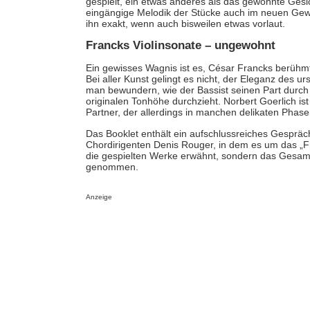
gespielt, ein etwas anderes als das gewohnte Gesi
eingängige Melodik der Stücke auch im neuen Gewa
ihn exakt, wenn auch bisweilen etwas vorlaut.
Francks Violinsonate – ungewohnt
Ein gewisses Wagnis ist es, César Francks berühmt
Bei aller Kunst gelingt es nicht, der Eleganz de
man bewundern, wie der Bassist seinen Part durch di
originalen Tonhöhe durchzieht. Norbert Goerlich ist 
Partner, der allerdings in manchen delikaten Phase
Das Booklet enthält ein aufschlussreiches Gespräc
Chordirigenten Denis Rouger, in dem es um das „Fr
die gespielten Werke erwähnt, sondern das Gesamtb
genommen.
Anzeige