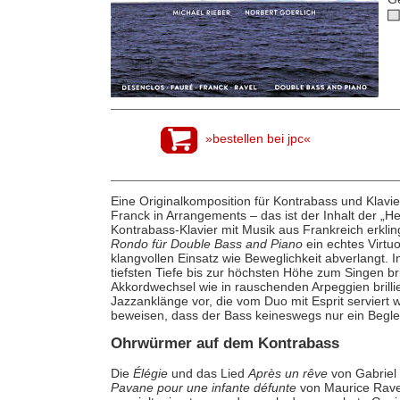
»bestellen bei jpc«
Eine Originalkomposition für Kontrabass und Klavi
Franck in Arrangements – das ist der Inhalt der „H
Kontrabass-Klavier mit Musik aus Frankreich erklin
Rondo für Double Bass and Piano
ein echtes Virtu
klangvollen Einsatz wie Beweglichkeit abverlangt. I
tiefsten Tiefe bis zur höchsten Höhe zum Singen b
Akkordwechsel wie in rauschenden Arpeggien brill
Jazzanklänge vor, die vom Duo mit Esprit serviert
beweisen, dass der Bass keineswegs nur ein Begleit
Ohrwürmer auf dem Kontrabass
Die
Élégie
und das Lied
Après un rêve
von Gabriel
Pavane pour une infante défunte
von Maurice Ravel