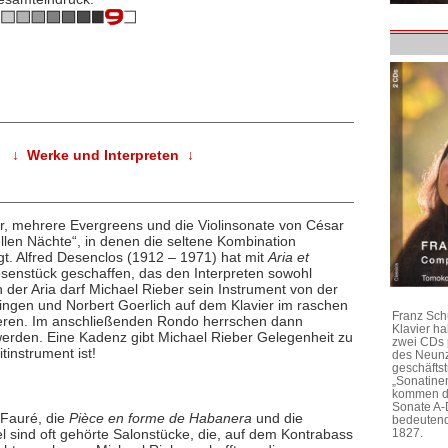
↓ Werke und Interpreten ↓
er, mehrere Evergreens und die Violinsonate von César
ellen Nächte“, in denen die seltene Kombination
gt. Alfred Desenclos (1912 – 1971) hat mit
Aria et
osenstück geschaffen, das den Interpreten sowohl
n der Aria darf Michael Rieber sein Instrument von der
ringen und Norbert Goerlich auf dem Klavier im raschen
Franz Sch
ieren. Im anschließenden Rondo herrschen dann
Klavier h
 werden. Eine Kadenz gibt Michael Rieber Gelegenheit zu
zwei CDs 
instrument ist!
des Neunz
geschäftst
„Sonatine
kommen di
Sonate A-
 Fauré, die
Pièce en forme de Habanera
und die
bedeutend
 sind oft gehörte Salonstücke, die, auf dem Kontrabass
1827.