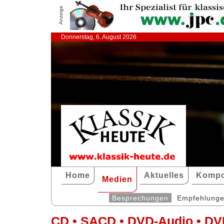
Anzeige
Donnerstag, 6. August 2026
Home
Aktuelles
Kompo
Medien
Besprechungen
Empfehlung
CD • SACD • DVD-Audio • DV