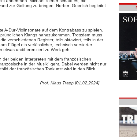
cht annehmen. Michael Rieber schafft es, die
nd zur Geltung zu bringen. Norbert Goerlich begleitet
e A-Dur-Violinsonate auf dem Kontrabass zu spielen.
s ursprünglichen Klangs nahezukommen. Trotzdem muss
e verschiedenen Register, teils oktaviert, teils in der
am Flügel ein verlässlicher, technisch versierter
n etwas undifferenziert zu Werk geht.
h der beiden Interpreten mit dem französischen
anzösische in der Musik“ geht. Dabei werden nicht nur
ild der französischen Tonkunst wird in den Blick
Prof. Klaus Trapp [01.02.2024]