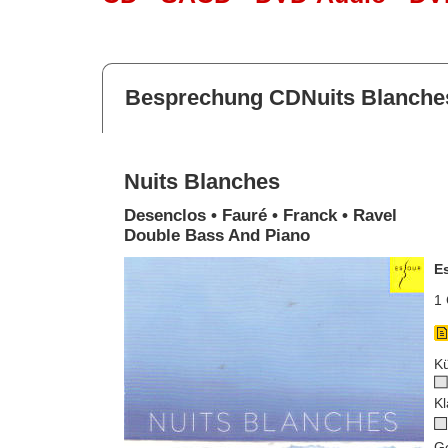
Besprechung CDNuits Blanche
Nuits Blanches
Desenclos • Fauré • Franck • Ravel
Double Bass And Piano
E
1 
Kü
Kl
G