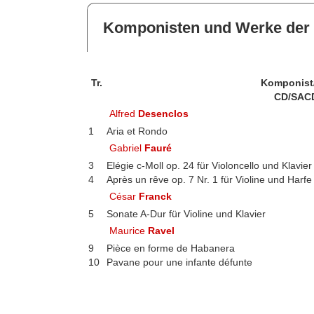
Komponisten und Werke der 
Tr.
Komponist
CD/SAC
Alfred
Desenclos
1
Aria et Rondo
Gabriel
Fauré
3
Elégie c-Moll op. 24 für Violoncello und Klavier
4
Après un rêve op. 7 Nr. 1 für Violine und Harfe
César
Franck
5
Sonate A-Dur für Violine und Klavier
Maurice
Ravel
9
Pièce en forme de Habanera
10
Pavane pour une infante défunte