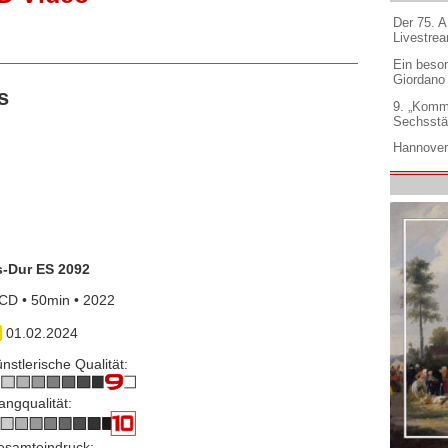
Der 75. 
Livestre
Ein beso
Giordano
s
9. „Komm
Sechsstä
Hannover
s-Dur ES 2092
CD • 50min • 2022
01.02.2024
nstlerische Qualität:
angqualität:
esamteindruck: