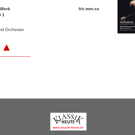
/Werk
hh:mm:ss
 1
und Orchester
▲