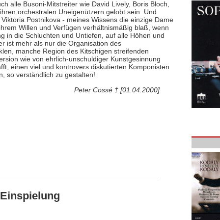
h alle Busoni-Mitstreiter wie David Lively, Boris Bloch,
t ihren orchestralen Uneigenützern gelobt sein. Und
ie Viktoria Postnikova - meines Wissens die einzige Dame
n ihrem Willen und Verfügen verhältnismäßig blaß, wenn
 in die Schluchten und Untiefen, auf alle Höhen und
r ist mehr als nur die Organisation des
klen, manche Region des Kitschigen streifenden
rsion wie von ehrlich-unschuldiger Kunstgesinnung
ft, einen viel und kontrovers diskutierten Komponisten
, so verständlich zu gestalten!
Peter Cossé † [01.04.2000]
Einspielung