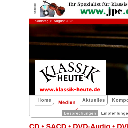
Anzeige
Samstag, 8. August 2026
Home
Aktuelles
Kompo
Medien
Besprechungen
Empfehlung
CD • SACD • DVD-Audio • DV