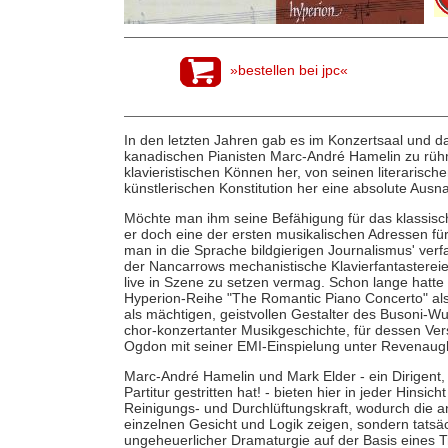
»bestellen bei jpc«
In den letzten Jahren gab es im Konzertsaal und d
kanadischen Pianisten Marc-André Hamelin zu rü
klavieristischen Können her, von seinen literarisc
künstlerischen Konstitution her eine absolute Aus
Möchte man ihm seine Befähigung für das klassische
er doch eine der ersten musikalischen Adressen fü
man in die Sprache bildgierigen Journalismus' verfa
der Nancarrows mechanistische Klavierfantastereien
live in Szene zu setzen vermag. Schon lange hatt
Hyperion-Reihe "The Romantic Piano Concerto" als 
als mächtigen, geistvollen Gestalter des Busoni-Wu
chor-konzertanter Musikgeschichte, für dessen Ver
Ogdon mit seiner EMI-Einspielung unter Revenaugh
Marc-André Hamelin und Mark Elder - ein Dirigent
Partitur gestritten hat! - bieten hier in jeder Hin
Reinigungs- und Durchlüftungskraft, wodurch die an 
einzelnen Gesicht und Logik zeigen, sondern tatsä
ungeheuerlicher Dramaturgie auf der Basis eines 