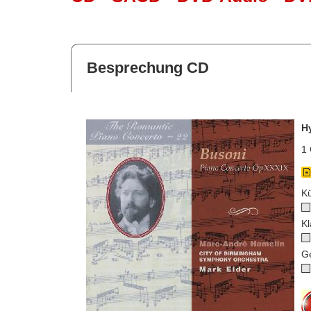
Besprechung CD
H
1 
Kü
Kl
G