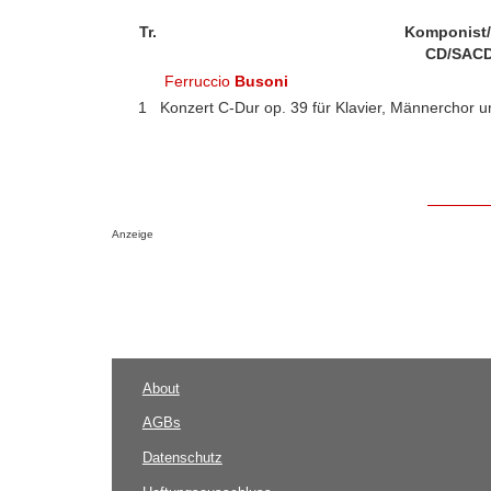
Tr.
Komponist
CD/SACD
Ferruccio
Busoni
1
Konzert C-Dur op. 39 für Klavier, Männerchor 
Anzeige
About
AGBs
Datenschutz