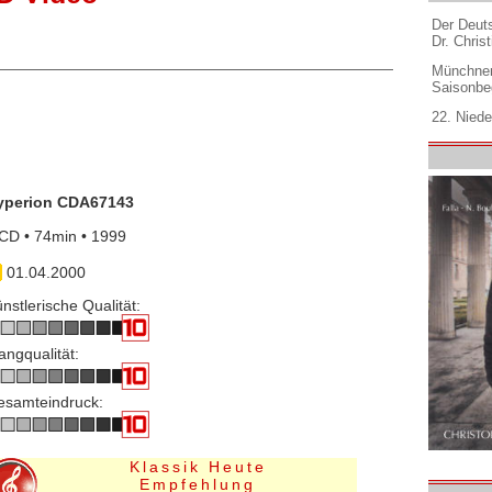
Der Deuts
Dr. Christ
Münchner
Saisonbe
22. Niede
yperion CDA67143
CD • 74min • 1999
01.04.2000
nstlerische Qualität:
angqualität:
esamteindruck:
Klassik Heute
Empfehlung