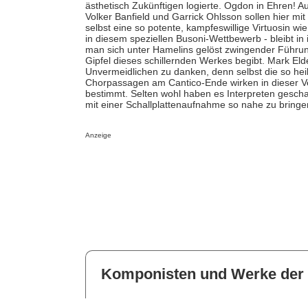
ästhetisch Zukünftigen logierte. Ogdon in Ehren! Auc
Volker Banfield und Garrick Ohlsson sollen hier mi
selbst eine so potente, kampfeswillige Virtuosin w
in diesem speziellen Busoni-Wettbewerb - bleibt i
man sich unter Hamelins gelöst zwingender Führung
Gipfel dieses schillernden Werkes begibt. Mark Elde
Unvermeidlichen zu danken, denn selbst die so hei
Chorpassagen am Cantico-Ende wirken in dieser Ve
bestimmt. Selten wohl haben es Interpreten geschaf
mit einer Schallplattenaufnahme so nahe zu bringen
Anzeige
Komponisten und Werke der 