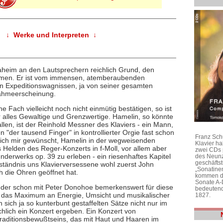
↓ Werke und Interpreten ↓
aheim an den Lautsprechern reichlich Grund, den
hmen. Er ist vom immensen, atemberaubenden
hen Expeditionswagnissen, ja von seiner gesamten
nahmeerscheinung.
 Fach vielleicht noch nicht einmütig bestätigen, so ist
r alles Gewaltige und Grenzwertige. Hamelin, so könnte
llen, ist der Reinhold Messner des Klaviers - ein Mann,
 "der tausend Finger" in kontrollierter Orgie fast schon
Franz Sch
e ich mir gewünscht, Hamelin in der wegweisenden
Klavier h
Helden des Reger-Konzerts in f-Moll, vor allem aber
zwei CDs 
nderwerks op. 39 zu erleben - ein riesenhaftes Kapitel
des Neunz
geschäftst
ständnis uns Klavierversessene wohl zuerst John
„Sonatine
 die Ohren geöffnet hat.
kommen di
Sonate A-
, der schon mit Peter Donohoe bemerkenswert für diese
bedeutend
sicht das Maximum an Energie, Umsicht und musikalischer
1827.
sich ja so kunterbunt gestaffelten Sätze nicht nur im
chlich ein Konzert ergeben. Ein Konzert von
Traditionsbewußtseins, das mit Haut und Haaren im