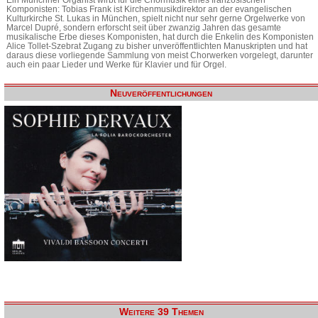
Komponisten: Tobias Frank ist Kirchenmusikdirektor an der evangelischen
Kulturkirche St. Lukas in München, spielt nicht nur sehr gerne Orgelwerke von
Marcel Dupré, sondern erforscht seit über zwanzig Jahren das gesamte
musikalische Erbe dieses Komponisten, hat durch die Enkelin des Komponisten
Alice Tollet-Szebrat Zugang zu bisher unveröffentlichten Manuskripten und hat
daraus diese vorliegende Sammlung von meist Chorwerken vorgelegt, darunter
auch ein paar Lieder und Werke für Klavier und für Orgel.
Neuveröffentlichungen
Weitere 39 Themen