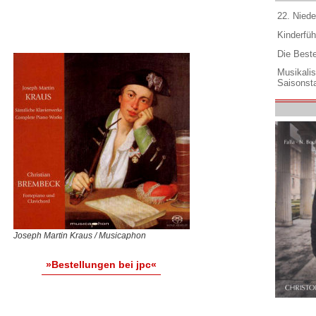
22. Niede
Kinderfüh
Die Best
Musikali
Saisonsta
Joseph Martin Kraus / Musicaphon
»Bestellungen bei jpc«