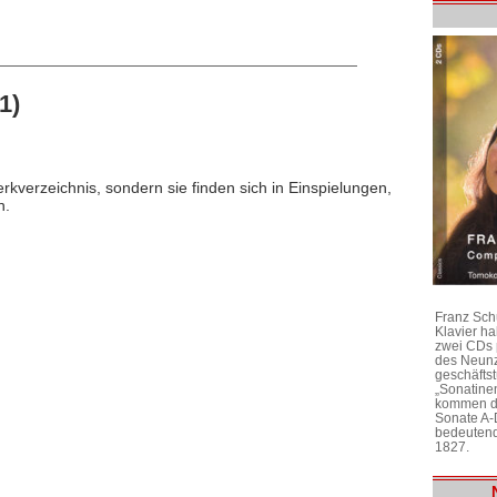
1)
rkverzeichnis, sondern sie finden sich in Einspielungen,
n.
Franz Sch
Klavier h
zwei CDs 
des Neunz
geschäftst
„Sonatine
kommen di
Sonate A-
bedeutend
1827.