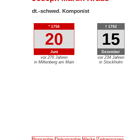
dt.-schwed. Komponist
* 1756
† 1792
20
15
Juni
Dezember
vor 270 Jahren
vor 234 Jahren
in Miltenberg am Main
in Stockholm
Biographie
Diskographie
Werke
Zeitgenossen