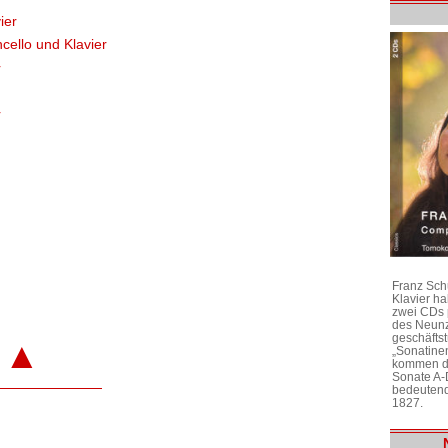
ier
ncello und Klavier
r
r
r
Franz Sch
Klavier h
zwei CDs 
des Neunz
geschäftst
▲
„Sonatine
kommen di
Sonate A-
bedeutend
1827.