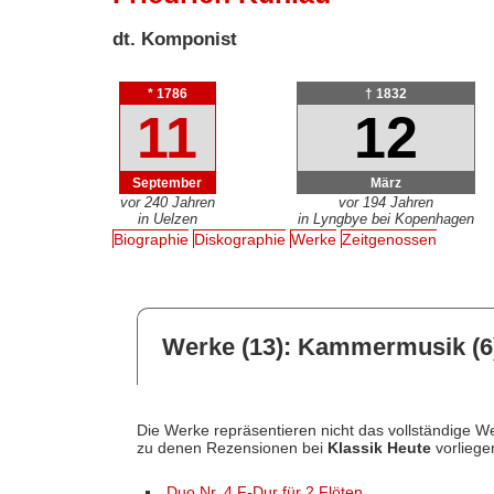
dt. Komponist
* 1786
† 1832
11
12
September
März
vor 240 Jahren
vor 194 Jahren
in Uelzen
in Lyngbye bei Kopenhagen
Biographie
Diskographie
Werke
Zeitgenossen
Werke (13): Kammermusik (6
Die Werke repräsentieren nicht das vollständige We
zu denen Rezensionen bei
Klassik Heute
vorliege
Duo Nr. 4 F-Dur für 2 Flöten