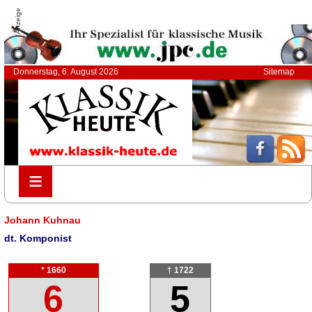
Anzeige
Donnerstag, 6. August 2026
Sitemap
≡
≡
Johann Kuhnau
dt. Komponist
* 1660
† 1722
6
5