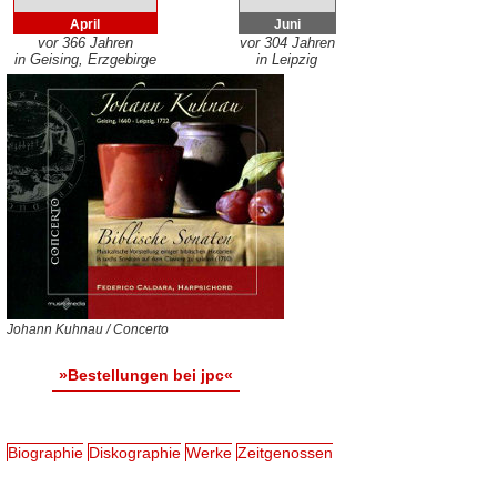
April
Juni
vor 366 Jahren
vor 304 Jahren
in Geising, Erzgebirge
in Leipzig
Johann Kuhnau / Concerto
»Bestellungen bei jpc«
Biographie
Diskographie
Werke
Zeitgenossen